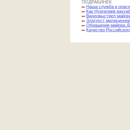
ПОДРАБИНЕК
Наша служба и опасн
Как Нургалиев вахха
Видеовыстрел майор
Златоуст милиционе
Обращение майора Д
Качество Российског