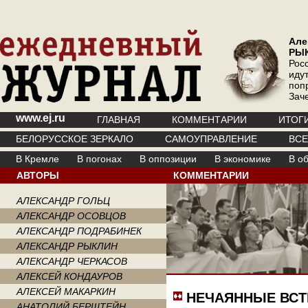
Але
РЫ
Рос
иду
поп
Зач
www.ej.ru
ГЛАВНАЯ
КОММЕНТАРИИ
ИТОГ
БЕЛОРУССКОЕ ЗЕРКАЛО
САМОУПРАВЛЕНИЕ
ВС
В Кремле
В погонах
В оппозиции
В экономике
В о
АВТОРЫ
КОММЕНТАРИИ
АЛЕКСАНДР ГОЛЬЦ
АЛЕКСАНДР ОСОВЦОВ
АЛЕКСАНДР ПОДРАБИНЕК
АЛЕКСАНДР РЫКЛИН
АЛЕКСАНДР ЧЕРКАСОВ
АЛЕКСЕЙ КОНДАУРОВ
АЛЕКСЕЙ МАКАРКИН
НЕЧАЯННЫЕ ВСТ
АНАТОЛИЙ БЕРШТЕЙН