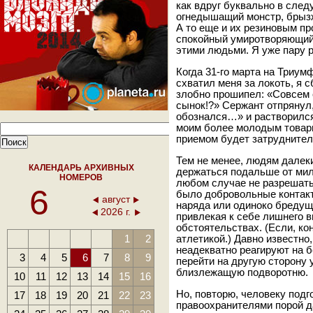
как вдруг буквально в сле
огнедышащий монстр, брыз
А то еще и их резиновым пр
спокойный умиротворяющий т
этими людьми. Я уже пару 
Когда 31-го марта на Триу
схватил меня за локоть, я с
злобно прошипел: «Совсем 
сынок!?» Сержант отпрянул,
обознался…» и растворился 
моим более молодым товар
приемом будет затруднител
Тем не менее, людям далеки
КАЛЕНДАРЬ АРХИВНЫХ
держаться подальше от мили
НОМЕРОВ
любом случае не разрешать 
6
было добровольные контакт
август
наряда или одиноко бредущ
2026 г.
привлекая к себе лишнего в
обстоятельствах. (Если, ко
1
2
атлетикой.) Давно известно
неадекватно реагируют на 
3
4
5
6
7
8
9
перейти на другую сторону 
близлежащую подворотню.
10
11
12
13
14
15
16
Но, повторю, человеку под
17
18
19
20
21
22
23
правоохранителями порой д