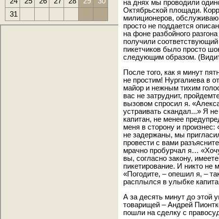
24
25
26
27
28
29
30
на днях мы проводили один
Октябрьской площади. Корр
31
милиционеров, обслуживаю
просто не поддается описа
на фоне разбойного разгона 
получили соответствующий 
пикетчиков было просто шо
следующим образом. (Видит 
После того, как я минут пя
не простим! Нургалиева в о
майор и нежным тихим голо
вас не затруднит, пройдемте
вызовом спросил я. «Алекс
устраивать скандал...» Я н
капитан, не менее предупр
меня в сторону и произнес:
не задержаны, мы пригласи
провести с вами разъяснит
мрачно пробурчал я… «Хочу 
вы, согласно закону, имеет
пикетирование. И никто не
«Погодите, – опешил я, – т
расплылся в улыбке капита
А за десять минут до этой
товарищей – Андрей Пионтк
пошли на сделку с правосу