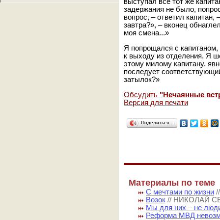
выступал все тот же капита
задержания не было, попрос
вопрос, – ответил капитан, 
завтра?», – вконец обнагле
моя смена...»
Я попрощался с капитаном,
к выходу из отделения. Я ш
этому милому капитану, яв
последует соответствующий
затылок?»
Обсудить
"Нечаянные вст
Версия для печати
Поделиться…
Материалы по теме
С мечтами по жизни
Возок
// НИКОЛАЙ 
Мы для них – не люд
Реформа МВД невозм