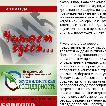
скажу я вам, надо записыват
филологические находки, и
девственного разума, не з
чрезмерными знаниями, и н
логике подчиняющиеся. Дру
когда милиционеры не бьют 
тащат в автозак, наблюдать
поучительно, но и просто к
случаях пробуждается неут
Я уже много раз говорил и п
представителей этой массо
является их доминантной ч
большинству милиционеров. 
перманентном проявлении а
определенных внешних фак
начальников или реакцией н
поведение в конкретные отр
понимания борцов с престу
Между тем, в обстоятельст
среднестатистический мил
определенную договороприг
разрешению конфликтов. Впр
практически все они подвер
прогнозируемой смене настр
беседу с представителем в
взгляд давал вам надежду 