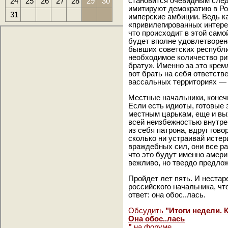
24
25
26
27
28
29
30
становится очевидным след
имитируют демократию в Рос
31
имперские амбиции. Ведь ка
«привилегированных интерес
что происходит в этой само
будет вполне удовлетворена
бывших советских республи
необходимое количество р
брату». Именно за это крем
вот брать на себя ответстве
вассальных территориях — 
Местные начальники, конечн
Если есть идиоты, готовые з
местным царькам, еще и вы
всей неизбежностью внутрен
из себя патрона, вдруг говори
сколько ни устраивай исте
враждебных сил, они все ра
что это будут именно амери
вежливо, но твердо предло
Пройдет лет пять. И неста
российского начальника, чт
ответ: она обос..лась.
Обсудить
"Итоги недели. 
Она обос..лась
"
на форуме