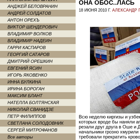
ОНА ОБОС..ЛАСЬ
АНДЖЕЙ БЕЛОВРАНИН
18 ИЮНЯ 2010 Г.
АЛЕКСАНДР 
АНДРЕЙ СОЛДАТОВ
АНТОН ОРЕХЪ
ВИКТОР ШЕНДЕРОВИЧ
ВЛАДИМИР ВОЛКОВ
ВЛАДИМИР НАДЕИН
ГАРРИ КАСПАРОВ
ГЕОРГИЙ САТАРОВ
ДМИТРИЙ ОРЕШКИН
ЕВГЕНИЙ ЯСИН
ИГОРЬ ЯКОВЕНКО
ИННА БУЛКИНА
ИРИНА БОРОГАН
МАКСИМ БЛАНТ
НАТЕЛЛА БОЛТЯНСКАЯ
НИКОЛАЙ СВАНИДЗЕ
ПЕТР ФИЛИППОВ
Всю неделю киргизы и узбе
которых вроде бы наняли аг
СВЕТЛАНА СОЛОДОВНИК
резали друг друга в Оше и
СЕРГЕЙ МИТРОФАНОВ
начальники грозно хмурили
Все авторы
требовали прекратить кров