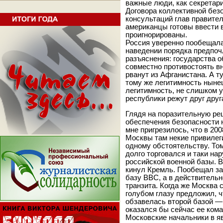
важные люди, как секретар
Договора коллективной без
консультаций глав правите
американцы готовы ввести в
проигнорированы.
Россия уверенно пообещала
наведении порядка предпоч
разъяснения: государства 
совместно противостоять в
рванут из Афганистана. А т
тому же легитимность ныне
легитимность, не слишком 
республики режут друг друг
Глядя на поразительную ре
обеспечения безопасности н
мне пригрезилось, что в 200
Москвы там некие привилег
одному обстоятельству. То
долго торговался и таки на
российской военной базы. В
кинул Кремль. Пообещал за
базу ВВС, а в действитель
транзита. Когда же Москва 
голубом глазу предложил, 
обзавелась второй базой —
оказался бы сейчас ее кома
Московские начальники в яв