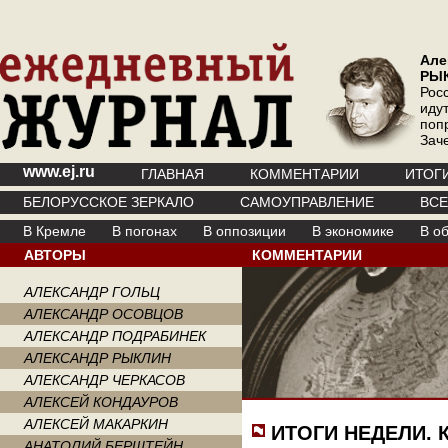
Але
РЫ
Рос
иду
поп
Зач
www.ej.ru
ГЛАВНАЯ
КОММЕНТАРИИ
ИТОГ
БЕЛОРУССКОЕ ЗЕРКАЛО
САМОУПРАВЛЕНИЕ
ВС
В Кремле
В погонах
В оппозиции
В экономике
В о
АВТОРЫ
КОММЕНТАРИИ
АЛЕКСАНДР ГОЛЬЦ
АЛЕКСАНДР ОСОВЦОВ
АЛЕКСАНДР ПОДРАБИНЕК
АЛЕКСАНДР РЫКЛИН
АЛЕКСАНДР ЧЕРКАСОВ
АЛЕКСЕЙ КОНДАУРОВ
АЛЕКСЕЙ МАКАРКИН
ИТОГИ НЕДЕЛИ. 
АНАТОЛИЙ БЕРШТЕЙН