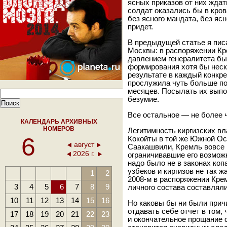
ясных приказов от них жда
солдат оказались бы в кров
без ясного мандата, без яс
придет.
В предыдущей статье я пис
Москвы: в распоряжении Кр
давлением генералитета бы
формирования хотя бы неск
результате в каждый конкр
прослужила чуть больше по
месяцев. Посылать их вып
безумие.
Все остальное — не более ч
КАЛЕНДАРЬ АРХИВНЫХ
НОМЕРОВ
Легитимность киргизских вл
6
Кокойты в той же Южной Ос
август
Саакашвили, Кремль вовсе 
2026 г.
ограничивавшие его возможн
надо было не в законах коп
узбеков и киргизов не так 
1
2
2008-м в распоряжении Кре
3
4
5
6
7
8
9
личного состава составляли 
10
11
12
13
14
15
16
Но каковы бы ни были прич
отдавать себе отчет в том,
17
18
19
20
21
22
23
и окончательное прощание 