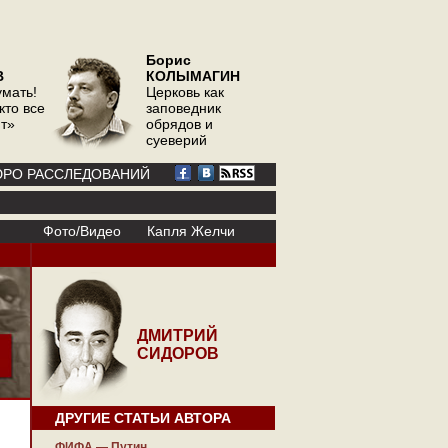
Борис
В
КОЛЫМАГИН
умать!
Церковь как
кто все
заповедник
ит»
обрядов и
суеверий
РО РАССЛЕДОВАНИЙ
Фото/Видео
Капля Желчи
ДМИТРИЙ
СИДОРОВ
ДРУГИЕ СТАТЬИ АВТОРА
ФИФА — Путин