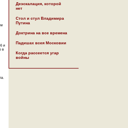
Деэскалация, которой
нет
Стол и стул Владимира
Путина
ом
Доктрина на все времена
Падишах всея Московии
6 и
о в
Когда рассеется угар
войны
ла.