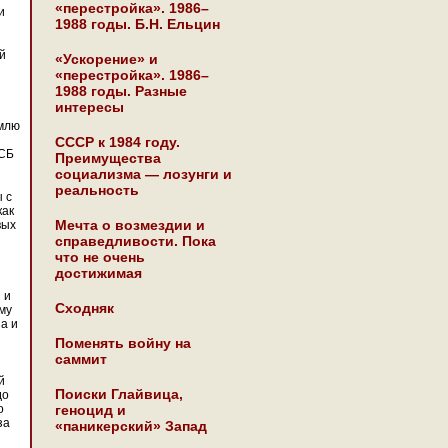
«перестройка». 1986–
и
1988 годы. Б.Н. Ельцин
ой
«Ускорение» и
«перестройка». 1986–
1988 годы. Разные
интересы
емлю
СССР к 1984 году.
ФСБ
Преимущества
социализма — лозунги и
реальность
 с
как
Мечта о возмездии и
вых
справедливости. Пока
что не очень
достижимая
 и
Сходняк
му
а и
Поменять войну на
саммит
й
Поиски Глайвица,
до
геноцид и
о
за
«паникерский» Запад