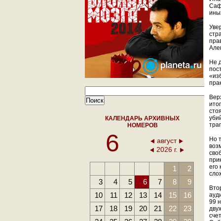
Саф
иных
Увер
стра
прав
Але
Не 
пос
«из
пра
Вер
ито
сто
уби
КАЛЕНДАРЬ АРХИВНЫХ
тра
НОМЕРОВ
6
Но т
август
воз
2026 г.
сво
при
его 
1
2
сло
3
4
5
6
7
8
9
Вто
10
11
12
13
14
15
16
ауд
99 
17
18
19
20
21
22
23
дву
счет