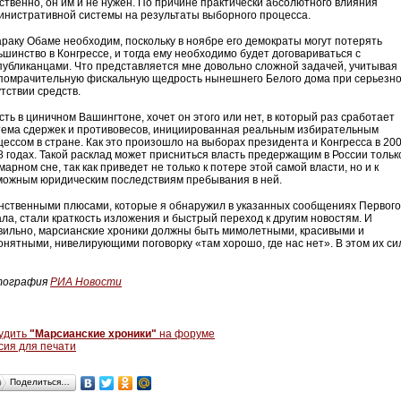
ственно, он им и не нужен. По причине практически абсолютного влияния
инистративной системы на результаты выборного процесса.
араку Обаме необходим, поскольку в ноябре его демократы могут потерять
ьшинство в Конгрессе, и тогда ему необходимо будет договариваться с
публиканцами. Что представляется мне довольно сложной задачей, учитывая
помрачительную фискальную щедрость нынешнего Белого дома при серьезн
тствии средств.
сть в циничном Вашингтоне, хочет он этого или нет, в который раз сработает
тема сдержек и противовесов, инициированная реальным избирательным
цессом в стране. Как это произошло на выборах президента и Конгресса в 200
8 годах. Такой расклад может присниться власть предержащим в России тольк
арном сне, так как приведет не только к потере этой самой власти, но и к
можным юридическим последствиям пребывания в ней.
нственными плюсами, которые я обнаружил в указанных сообщениях Первого
ала, стали краткость изложения и быстрый переход к другим новостям. И
вильно, марсианские хроники должны быть мимолетными, красивыми и
онятными, нивелирующими поговорку «там хорошо, где нас нет». В этом их си
ография
РИА Новости
удить
"Марсианские хроники"
на форуме
сия для печати
Поделиться…