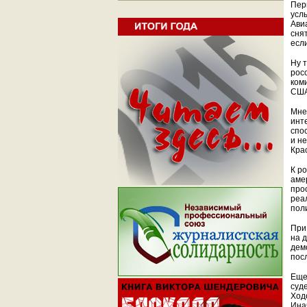
Пер
усл
Ави
сня
есл
Ну 
рос
ком
США
Мне
инт
спо
и н
Кра
К ро
аме
про
реа
пол
При
на 
дем
пос
Еще
суд
Ход
Ина