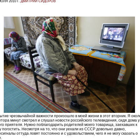
ЮЛЯ 2010 Г.
ДМИТРИЙ СИДОРОВ
ытие чрезвычайной важности произошло в моей жизни в этот вторник. Я окол
утора минут смотрел и слушал новости российского телевидения, сидя дома у
его приятеля. Нужно поблагодарить родителей моего товарища, заехавших к
у погостить. Несмотря на то, что они уехали из СССР довольно давно,
сигналы оттуда ловят постоянно и с удовольствием, чего я не могу сказать о
.