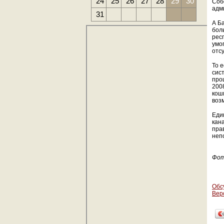
24
25
26
27
28
29
30
Соб
адм
31
А Б
бол
рес
умо
отсу
То е
сис
про
200
кошм
воз
Еди
кан
пра
неп
Фот
Обс
Вер