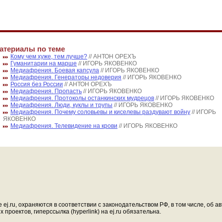
атериалы по теме
Кому чем хуже, тем лучше?
// АНТОН ОРЕХЪ
Гуманитарии на марше
// ИГОРЬ ЯКОВЕНКО
Медиафрения. Боевая капсула
// ИГОРЬ ЯКОВЕНКО
Медиафрения. Генераторы недоверия
// ИГОРЬ ЯКОВЕНКО
Россия без России
// АНТОН ОРЕХЪ
Медиафрения. Пропасть
// ИГОРЬ ЯКОВЕНКО
Медиафрения. Протоколы останкинских мудрецов
// ИГОРЬ ЯКОВЕНКО
Медиафрения. Люди, куклы и трупы
// ИГОРЬ ЯКОВЕНКО
Медиафрения. Почему соловьевы и киселевы раздувают войну
// ИГОРЬ
ЯКОВЕНКО
Медиафрения. Телевидение на крови
// ИГОРЬ ЯКОВЕНКО
ej.ru, охраняются в соответствии с законодательством РФ, в том числе, об 
проектов, гиперссылка (hyperlink) на ej.ru обязательна.