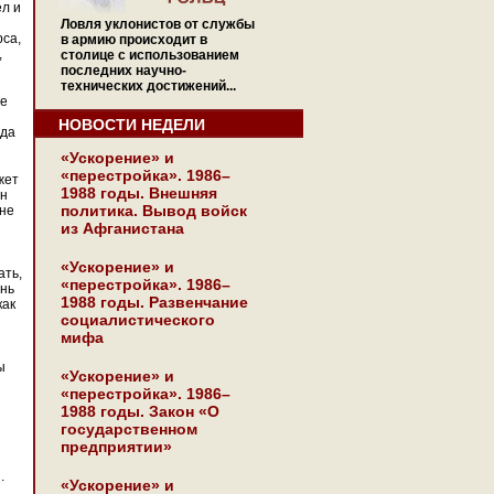
ел и
Ловля уклонистов от службы
рса,
в армию происходит в
,
столице с использованием
последних научно-
технических достижений...
ые
НОВОСТИ НЕДЕЛИ
уда
«Ускорение» и
«перестройка». 1986–
жет
1988 годы. Внешняя
ан
политика. Вывод войск
ане
из Афганистана
«Ускорение» и
ать,
«перестройка». 1986–
ень
1988 годы. Развенчание
как
социалистического
мифа
ы
«Ускорение» и
«перестройка». 1986–
1988 годы. Закон «О
государственном
предприятии»
.
«Ускорение» и