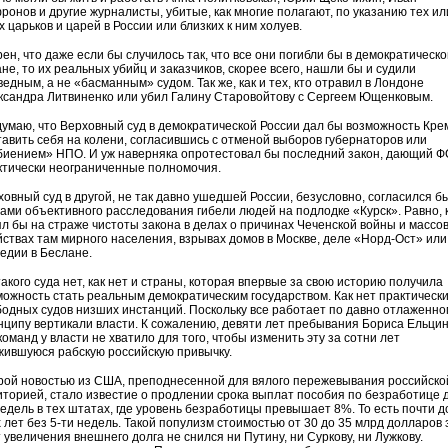
ронов и другие журналисты, убитые, как многие полагают, по указанию тех ил
 царьков и царей в России или близких к ним холуев.
ен, что даже если бы случилось так, что все они погибли бы в демократическ
не, то их реальных убийц и заказчиков, скорее всего, нашли бы и судили
едным, а не «басманным» судом. Так же, как и тех, кто отравил в Лондоне
ксандра Литвиненко или убил Галину Старовойтову с Сергеем Ющенковым.
думаю, что Верховный суд в демократической России дал бы возможность Кр
тавить себя на колени, согласившись с отменой выборов губернаторов или
биением» НПО. И уж наверняка опротестовал бы последний закон, дающий 
ктически неограниченные полномочия.
ховный суд в другой, не так давно ушедшей России, безусловно, согласился бы
гами объективного расследования гибели людей на подлодке «Курск». Равно, 
ял бы на страже чистоты закона в делах о причинах Чеченской войны и массо
йствах там мирного населения, взрывах домов в Москве, деле «Норд-Ост» или
гедии в Беслане.
акого суда нет, как нет и страны, которая впервые за свою историю получила
можность стать реальным демократическим государством. Как нет практически
бодных судов низших инстанций. Поскольку все работает по давно отлаженно
нципу вертикали власти. К сожалению, девяти лет пребывания Бориса Ельцин
команд у власти не хватило для того, чтобы изменить эту за сотни лет
жившуюся рабскую российскую привычку.
рой новостью из США, преподнесенной для вялого пережевывания российско
иторией, стало известие о продлении срока выплат пособия по безработице 
недель в тех штатах, где уровень безработицы превышает 8%. То есть почти д
х лет без 5-ти недель. Такой популизм стоимостью от 30 до 35 млрд долларов 
 увеличения внешнего долга не снился ни Путину, ни Суркову, ни Лужкову.