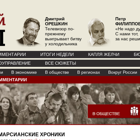
Дмитрий
Петр
ОРЕШКИН
ФИЛИППО
Телевизор по-
«Не надо д
прежнему
С нами тот, 
выигрывает битву
за нас реш
у холодильника
ММЕНТАРИИ
ИТОГИ НЕДЕЛИ
КАПЛЯ ЖЕЛЧИ
БЮ
ОУПРАВЛЕНИЕ
ВСЕ СЮЖЕТЫ
ии
В экономике
В обществе
В регионах
Вокруг России
ММЕНТАРИИ
МАРСИАНСКИЕ ХРОНИКИ