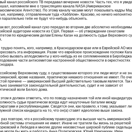
вый канал российского ТВ передавал вечерние новости. Часть тех, что я увид
ышал, напомнили мне о трансляциях канала NASA (Американское
акосмическое Агентство). По этому каналу часами могут показывать кадры Ма
тые, например, отправленным туда «Хабблом». Красиво, но ничего непонятно
и параллельно тебе не будут что-нибудь объяснять.
так вот, российский канал сухо передал во вторник две абсолютно необходим
сийской аудитории новости из США. Первая — об утверждении сенатским
итетом по юридическим делам Елены Каган на должность судьи Верховного с
.
 трудно понять, кого, например, в Краснодарском крае или в Еврейской АО мо
ересовать эта информация. Разве что еврейское происхождение госпожи Каг
собно вызвать аплодисменты у кого-нибудь из ее соплеменников в Биробидж
егодование части антисемитски настроенной общественности в окрестностях
снодара.
ссийскому Верховному суду, о существовании которого эти люди могут и не зн
риканский, кроме названия, практически никакого отношения не имеет. По оч
стой причине — американский Высший действительно таковым является. Так 
льно занимается законодательной деятельностью, судит и не зависит от
итической воли Белого дома.
 этом я должен отметить, что по поводу назначения той или иной кандидатур
должность судьи практически всегда идут нешуточные баталии между
ократами и республиканцами. Сводятся они, как правило, к тому, указывает ли
лужной список кандидата на то, что он(а) ставят идеологию выше закона.
 раз повторю, что к российскому правосудию эта высшая часть американской
ебной системы отношения не имеет. Иначе не тратили бы жизнь за решеткой
орковский и Лебедев и многие другие неизвестные широкой публике сидельцы
че могли бы жить и работать Анна Политковская, Юрий Щекочихин, Иван