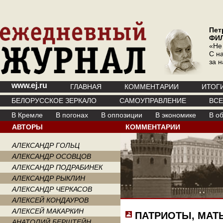
Пет
ФИ
«Не
С на
за 
www.ej.ru
ГЛАВНАЯ
КОММЕНТАРИИ
ИТОГ
БЕЛОРУССКОЕ ЗЕРКАЛО
САМОУПРАВЛЕНИЕ
ВС
В Кремле
В погонах
В оппозиции
В экономике
В о
АВТОРЫ
КОММЕНТАРИИ
АЛЕКСАНДР ГОЛЬЦ
АЛЕКСАНДР ОСОВЦОВ
АЛЕКСАНДР ПОДРАБИНЕК
АЛЕКСАНДР РЫКЛИН
АЛЕКСАНДР ЧЕРКАСОВ
АЛЕКСЕЙ КОНДАУРОВ
АЛЕКСЕЙ МАКАРКИН
ПАТРИОТЫ, МАТ
АНАТОЛИЙ БЕРШТЕЙН