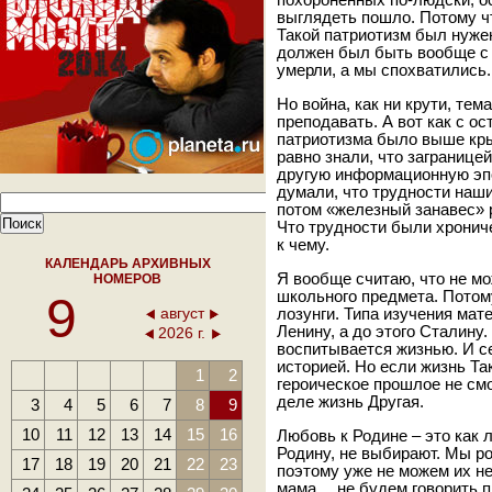
похороненных по-людски, о
выглядеть пошло. Потому ч
Такой патриотизм был нужен 
должен был быть вообще с 
умерли, а мы спохватились.
Но война, как ни крути, те
преподавать. А вот как с о
патриотизма было выше кры
равно знали, что загранице
другую информационную эпо
думали, что трудности наш
потом «железный занавес» р
Что трудности были хронич
к чему.
КАЛЕНДАРЬ АРХИВНЫХ
Я вообще считаю, что не мо
НОМЕРОВ
9
школьного предмета. Потому
август
лозунги. Типа изучения мат
Ленину, а до этого Сталину
2026 г.
воспитывается жизнью. И се
историей. Но если жизнь Так
1
2
героическое прошлое не смо
деле жизнь Другая.
3
4
5
6
7
8
9
10
11
12
13
14
15
16
Любовь к Родине – это как 
Родину, не выбирают. Мы ро
17
18
19
20
21
22
23
поэтому уже не можем их н
мама… не будем говорить п