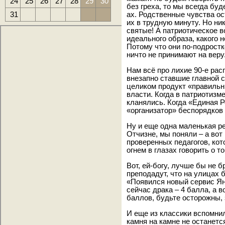
24
25
26
27
28
29
30
без греха, то мы всегда буд
31
ах. Родственные чувства ос
их в трудную минуту. Но ник
святые! А патриотическое 
идеального образа, какого н
Потому что они по-подростк
ничто не принимают на веру
Нам всё про лихие 90-е рас
внезапно ставшие главной 
целиком продукт «правиль
власти. Когда в патриотизм
кланялись. Когда «Единая 
«организатор» беспорядков 
Ну и еще одна маленькая р
Отчизне, мы поняли – а вот 
проверенных педагогов, кот
огнем в глазах говорить о 
Вот, ей-богу, лучше бы не б
преподадут, что на улицах б
«Появился новый сервис Ян
сейчас драка – 4 балла, а 
баллов, будьте осторожны,
И еще из классики вспомнил
камня на камне не остан