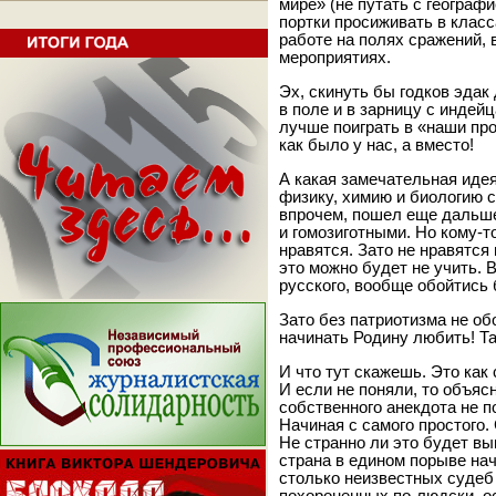
мире» (не путать с географ
портки просиживать в класс
работе на полях сражений, 
мероприятиях.
Эх, скинуть бы годков эдак
в поле и в зарницу с индей
лучше поиграть в «наши пр
как было у нас, а вместо!
А какая замечательная иде
физику, химию и биологию с
впрочем, пошел еще дальше 
и гомозиготными. Но кому-т
нравятся. Зато не нравятся
это можно будет не учить. 
русского, вообще обойтись 
Зато без патриотизма не об
начинать Родину любить! Та
И что тут скажешь. Это как 
И если не поняли, то объяс
собственного анекдота не п
Начиная с самого простого.
Не странно ли это будет вы
страна в едином порыве нач
столько неизвестных судеб 