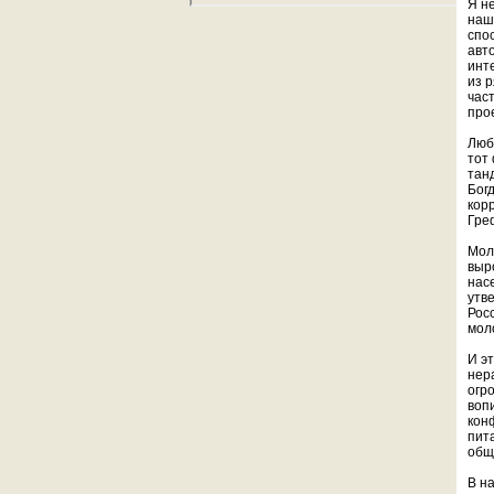
Я не
наш
спо
авт
инт
из 
час
про
Люб
тот 
тан
Бог
кор
Гре
Мол
выр
нас
утв
Рос
мол
И э
нер
огр
воп
кон
пит
общ
В н