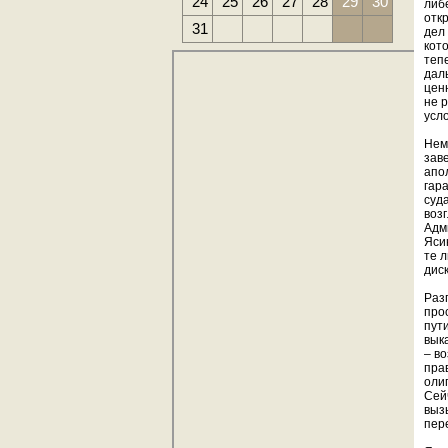
24
25
26
27
28
29
30
либ
отк
31
дел 
кот
теп
дал
цен
не 
усл
Нем
зав
апо
гар
суд
воз
Адм
Яси
те 
дис
Раз
про
пут
вык
– в
пра
оли
Сей
выз
пер