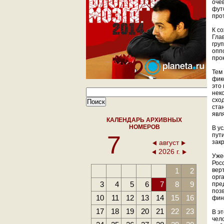
оче
фут
про
К с
Гла
гру
опп
про
Тем
фик
это
нек
схо
ста
явл
КАЛЕНДАРЬ АРХИВНЫХ
НОМЕРОВ
В у
7
пут
август
зак
2026 г.
Уже
Рос
1
2
вер
орг
3
4
5
6
7
8
9
пре
поз
10
11
12
13
14
15
16
фин
17
18
19
20
21
22
23
В э
чел