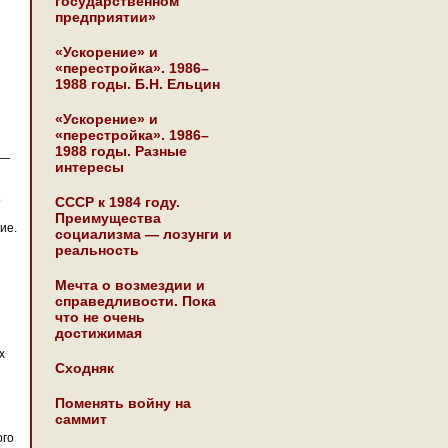
государственном
предприятии»
«Ускорение» и
«перестройка». 1986–
1988 годы. Б.Н. Ельцин
«Ускорение» и
«перестройка». 1986–
1988 годы. Разные
 —
интересы
о
СССР к 1984 году.
Преимущества
ие.
социализма — лозунги и
реальность
Мечта о возмездии и
справедливости. Пока
что не очень
достижимая
х
Сходняк
Поменять войну на
саммит
ого