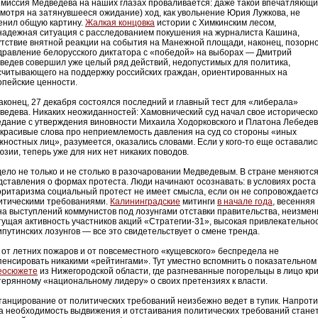
 миссия Медведева на наших глазах проваливается: даже такой впечатляющ
смотря на затянувшееся ожидание) ход, как увольнение Юрия Лужкова, не
енил общую картину.
Жалкая концовка
истории с Химкинским лесом,
надежная ситуация с расследованием покушения на журналиста Кашина,
утствие внятной реакции на события на Манежной площади, наконец, позорн
дравление белорусского диктатора с «победой» на выборах — Дмитрий
ведев совершил уже целый ряд действий, недопустимых для политика,
считывающего на поддержку российских граждан, ориентированных на
опейские ценности.
наконец, 27 декабря состоялся последний и главный тест для «либерала»
ведева. Никаких неожиданностей: Хамовнический суд начал свое историческ
едание с утверждения виновности Михаила Ходорковского и Платона Лебедев
 красивые слова про неприемлемость давления на суд со стороны «иных
жностных лиц», разумеется, оказались словами. Если у кого-то еще оставалис
юзии, теперь уже для них нет никаких поводов.
дело не только и не столько в разочаровании Медведевым. В стране меняютс
дставления о формах протеста. Люди начинают осознавать: в условиях роста
оритаризма социальный протест не имеет смысла, если он не сопровождаетс
итическими требованиями.
Калининградские
митинги
в начале года
, весенняя
на выступлений коммунистов под лозунгами отставки правительства, неизмен
тущая активность участников акций «Стратегии-31», высокая привлекательно
ипутинских лозунгов — все это свидетельствует о смене тренда.
 от летних пожаров и от повсеместного «кущевского» беспредела не
пенсировать никакими «рейтингами». Тут уместно вспомнить о показательном
еосюжете
из Нижегородской области, где разгневанные погорельцы в лицо кр
терянному «национальному лидеру» о своих претензиях к власти.
танцирование от политических требований неизбежно ведет в тупик. Напроти
да необходимость выдвижения и отстаивания политических требований стане