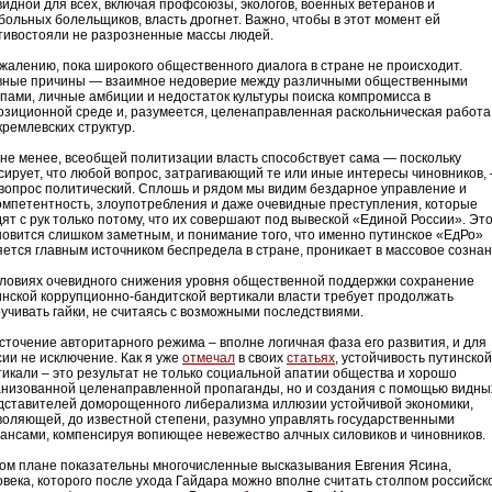
видной для всех, включая профсоюзы, экологов, военных ветеранов и
больных болельщиков, власть дрогнет. Важно, чтобы в этот момент ей
тивостояли не разрозненные массы людей.
ожалению, пока широкого общественного диалога в стране не происходит.
вные причины — взаимное недоверие между различными общественными
ппами, личные амбиции и недостаток культуры поиска компромисса в
озиционной среде и, разумеется, целенаправленная раскольническая работа
кремлевских структур.
 не менее, всеобщей политизации власть способствует сама — поскольку
сирует, что любой вопрос, затрагивающий те или иные интересы чиновников,
 вопрос политический. Сплошь и рядом мы видим бездарное управление и
омпетентность, злоупотребления и даже очевидные преступления, которые
дят с рук только потому, что их совершают под вывеской «Единой России». Эт
новится слишком заметным, и понимание того, что именно путинское «ЕдРо»
яется главным источником беспредела в стране, проникает в массовое сознан
словиях очевидного снижения уровня общественной поддержки сохранение
инской коррупционно-бандитской вертикали власти требует продолжать
ручивать гайки, не считаясь с возможными последствиями.
сточение авторитарного режима – вполне логичная фаза его развития, и для
сии не исключение. Как я уже
отмечал
в своих
статьях
, устойчивость путинской
тикали – это результат не только социальной апатии общества и хорошо
анизованной целенаправленной пропаганды, но и создания с помощью видны
дставителей доморощенного либерализма иллюзии устойчивой экономики,
воляющей, до известной степени, разумно управлять государственными
ансами, компенсируя вопиющее невежество алчных силовиков и чиновников.
том плане показательны многочисленные высказывания Евгения Ясина,
овека, которого после ухода Гайдара можно вполне считать столпом российск