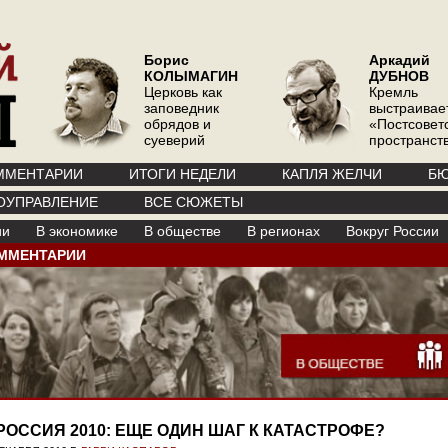
Борис
Аркадий
КОЛЫМАГИН
ДУБНОВ
Церковь как
Кремль
заповедник
выстраивае
обрядов и
«Постсовет
суеверий
пространств
ММЕНТАРИИ
ИТОГИ НЕДЕЛИ
КАПЛЯ ЖЕЛЧИ
БЮ
ОУПРАВЛЕНИЕ
ВСЕ СЮЖЕТЫ
ии
В экономике
В обществе
В регионах
Вокруг России
ММЕНТАРИИ
РОССИЯ 2010: ЕЩЕ ОДИН ШАГ К КАТАСТРОФЕ?