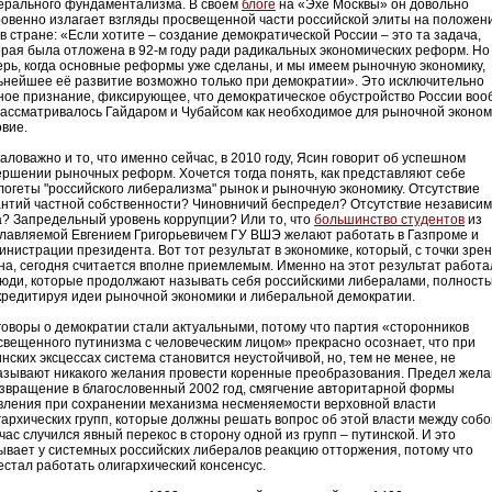
ерального фундаментализма. В своем
блоге
на «Эхе Москвы» он довольно
ровенно излагает взгляды просвещенной части российской элиты на положен
в стране: «Если хотите – создание демократической России – это та задача,
орая была отложена в 92-м году ради радикальных экономических реформ. Но
ерь, когда основные реформы уже сделаны, и мы имеем рыночную экономику,
ьнейшее её развитие возможно только при демократии». Это исключительно
ное признание, фиксирующее, что демократическое обустройство России во
рассматривалось Гайдаром и Чубайсом как необходимое для рыночной эконом
овие.
аловажно и то, что именно сейчас, в 2010 году, Ясин говорит об успешном
ершении рыночных реформ. Хочется тогда понять, как представляют себе
логеты "российского либерализма" рынок и рыночную экономику. Отсутствие
антий частной собственности? Чиновничий беспредел? Отсутствие независим
а? Запредельный уровень коррупции? Или то, что
большинство студентов
из
главляемой Евгением Григорьевичем ГУ ВШЭ желают работать в Газпроме и
инистрации президента. Вот тот результат в экономике, который, с точки зре
на, сегодня считается вполне приемлемым. Именно на этот результат работа
люди, которые продолжают называть себя российскими либералами, полност
кредитируя идеи рыночной экономики и либеральной демократии.
говоры о демократии стали актуальными, потому что партия «сторонников
свещенного путинизма с человеческим лицом» прекрасно осознает, что при
инских эксцессах система становится неустойчивой, но, тем не менее, не
азывают никакого желания провести коренные преобразования. Предел жел
озвращение в благословенный 2002 год, смягчение авторитарной формы
вления при сохранении механизма несменяемости верховной власти
гархических групп, которые должны решать вопрос об этой власти между собо
час случился явный перекос в сторону одной из групп – путинской. И это
ывает у системных российских либералов реакцию отторжения, потому что
естал работать олигархический консенсус.