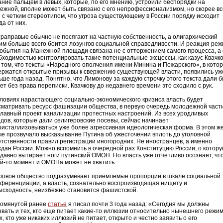
ание пальцем в левых, которые, по его мнению, устроили беспорядки на
ежной, вполне может быть связано с его непрофессионализмом, но скорее вс
и с четким стереотипом, что угроза существующему в России порядку исходит
да от них.
траправые обычно не посягают на частную собственность, а олигархический
им больше всего боится лозунгов социальной справедливости. И реакция ре
события на Манежной площади связана не с отторжением самого процесса, а 
бходимостью контролировать такие потенциальные эксцессы, как казус Квачко
 том, что тексты «Народного ополчения имени Минина и Пожарского», в кото
ержатся открытые призывы к свержению существующей власти, появились уж
ьше года назад. Понятно, что Лимонову за каждую строчку этого текста дали 
ет без права переписки. Квачкову до недавнего времени это сходило с рук.
словиях нарастающего социально-экономического кризиса власть будет
сматривать ресурс фашизации общества, в первую очередь молодежной части
 главный проект канализации протестных настроений. Из всех уродливых
одов, которые дали селигеровские посевы, сейчас начинает
ристаллизовываться уже более агрессивная идеологическая форма. В этом ж
че прозвучало высказывание Путина об ужесточении вплоть до уголовной
етственности правил регистрации иногородних. Не иностранцев, а именно
ждан России. Можно вспомнить в очередной раз Конституцию России, о котор
 давно вытирает ноги путинский ОМОН. Но власть уже отчетливо осознает, что
ой-то момент и ОМОНа может не хватить.
ровое общество подразумевает приемлемые пропорции в шкале социальной
ференциации, а власть, сознательно воспроизводящая нищету и
ысходность, неизбежно становится фашистской.
помянутой ранее
статье
я писал почти 3 года назад: «Сегодня мы должны
звать и тех, кто еще питает какие-то иллюзии относительно нынешнего режим
х, кто уже никаких иллюзий не питает, открыто и честно заявить о его