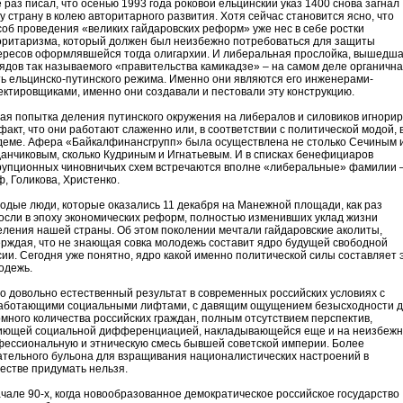
 раз писал, что осенью 1993 года роковой ельцинский указ 1400 снова загнал
у страну в колею авторитарного развития. Хотя сейчас становится ясно, что
соб проведения «великих гайдаровских реформ» уже нес в себе ростки
оритаризма, который должен был неизбежно потребоваться для защиты
ересов оформлявшейся тогда олигархии. И либеральная прослойка, вышедш
рядов так называемого «правительства камикадзе» – на самом деле органичн
ть ельцинско-путинского режима. Именно они являются его инженерами-
ектировщиками, именно они создавали и пестовали эту конструкцию.
ая попытка деления путинского окружения на либералов и силовиков игнори
факт, что они работают слаженно или, в соответствии с политической модой, 
деме. Афера «Байкалфинансгрупп» была осуществлена не столько Сечиным 
данчиковым, сколько Кудриным и Игнатьевым. И в списках бенефициаров
рупционных чиновничьих схем встречаются вполне «либеральные» фамилии 
ф, Голикова, Христенко.
одые люди, которые оказались 11 декабря на Манежной площади, как раз
осли в эпоху экономических реформ, полностью изменивших уклад жизни
еления нашей страны. Об этом поколении мечтали гайдаровские аколиты,
ерждая, что не знающая совка молодежь составит ядро будущей свободной
сии. Сегодня уже понятно, ядро какой именно политической силы составляет 
одежь.
то довольно естественный результат в современных российских условиях с
аботающими социальными лифтами, с давящим ощущением безысходности 
омного количества российских граждан, полным отсутствием перспектив,
иющей социальной дифференциацией, накладывающейся еще и на неизбеж
фессиональную и этническую смесь бывшей советской империи. Более
ательного бульона для взращивания националистических настроений в
естве придумать нельзя.
ачале 90-х, когда новообразованное демократическое российское государство