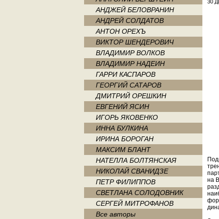
30 Д
АНДЖЕЙ БЕЛОВРАНИН
АНДРЕЙ СОЛДАТОВ
АНТОН ОРЕХЪ
ВИКТОР ШЕНДЕРОВИЧ
ВЛАДИМИР ВОЛКОВ
ВЛАДИМИР НАДЕИН
ГАРРИ КАСПАРОВ
ГЕОРГИЙ САТАРОВ
ДМИТРИЙ ОРЕШКИН
ЕВГЕНИЙ ЯСИН
ИГОРЬ ЯКОВЕНКО
ИННА БУЛКИНА
ИРИНА БОРОГАН
МАКСИМ БЛАНТ
Под
НАТЕЛЛА БОЛТЯНСКАЯ
тре
НИКОЛАЙ СВАНИДЗЕ
пар
на 
ПЕТР ФИЛИППОВ
раз
СВЕТЛАНА СОЛОДОВНИК
наи
фор
СЕРГЕЙ МИТРОФАНОВ
дин
Все авторы