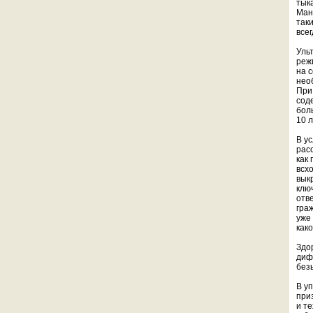
тык
Ман
так
всег
Уль
реж
на 
нео
При
сод
бол
10 л
В у
рас
как
всх
вык
клю
отв
гра
уже
как
Здо
диф
без
В у
при
и те