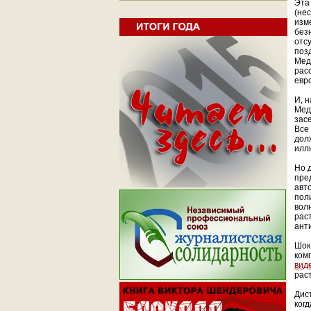
Эта
(не
изм
без
отс
поз
Мед
рас
евр
И, 
Мед
зас
Все
дол
илл
Но 
пре
авт
пол
вол
рас
ант
Шок
ком
вид
рас
Дис
ког