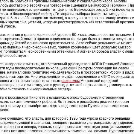
алось выбраться из трясины экономического и социального хаоса, многим
алось достаточно вероятным повторение сценария Веймарской Германии. Пр
м не принимался во внимание тот факт, что Веймарская республика исчезла не
ультате безоговорочной победы Гитлера на выборах (нацисты никогда не
ирали больше 38 процентов голосов), а в результате сговора олигархических 
нных кругов с нацистами, которые рассматривались как естественный против
й угрозе.
 заклинания о красно-коричневой угрозе в 90-х оказались несостоятельными. 
 исторический момент красно-коричневая коалиция была во многом результат
орных действий ельцинского правительства. Зато сейчас реальностью может
ть комбинация черно-коричневых, причем коричневый цвет довольно быстро
ет поглощаться черносотенными оттенками. И активная борьба власти с лев
му способствует.
езынтересно отметить, что бесменный руководитель КПРФ Геннадий Зюганов
 эти годы последовательно выхолащивающий ресурсы оппозиции на левом
нге, начинал свою политическую деятельность в постсоветской России в ряда
ионал-патриотов. Многочисленные чистки, проведенные в КПРФ по инициати
анова и завершившиеся тотальным
разгромом
Московской городской
анизации, привели к тому, что в руководстве этой партии стали доминировать
ионалистические и клерикальные взгляды.
ты о российском Пиночете в ельцинскую эпоху будоражили сторонников
икальных экономических реформ. Вот только в российских реалиях генерал
очет почему-то приобретает черты подполковника Путина или полковника
кова.
кже очевидно, что власть, для которой с 1995 года угроза красного реванша
ла доминирующей в сознании, поощряет развитие ультраправых группировок.
ствия левых и леворадикальных групп вызывают жестокую реакцию милиции,
я в них нет даже намеков на возможность применения насилия. Нургалиевско