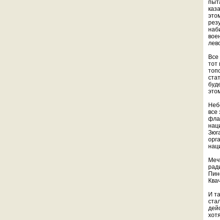
пыт
каз
это
рез
наб
вое
лево
Все
тот
топ
ста
буд
это
Неб
все
фла
нац
Зюг
орг
нац
Меч
рад
Пин
Квач
И та
ста
дей
хот