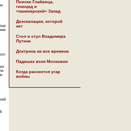
Поиски Глайвица,
ие
геноцид и
«паникерский» Запад
Деэскалация, которой
обще
нет
ики
Стол и стул Владимира
Путина
Доктрина на все времена
ого
Падишах всея Московии
ния
ли
Когда рассеется угар
ью
войны
аний
й.