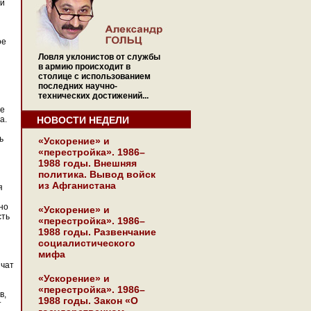
ий
ое
Ловля уклонистов от службы
в армию происходит в
столице с использованием
последних научно-
технических достижений...
ое
а.
НОВОСТИ НЕДЕЛИ
ь
«Ускорение» и
«перестройка». 1986–
1988 годы. Внешняя
я
политика. Вывод войск
из Афганистана
я
но
«Ускорение» и
сть
«перестройка». 1986–
1988 годы. Развенчание
социалистического
мифа
ичат
«Ускорение» и
«перестройка». 1986–
в,
1988 годы. Закон «О
т