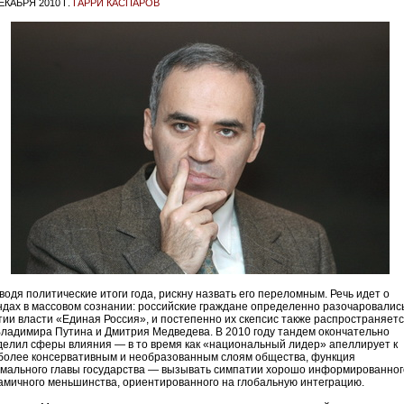
ЕКАБРЯ 2010 Г.
ГАРРИ КАСПАРОВ
водя политические итоги года, рискну назвать его переломным. Речь идет о
ндах в массовом сознании: российские граждане определенно разочаровались
тии власти «Единая Россия», и постепенно их скепсис также распространяет
Владимира Путина и Дмитрия Медведева. В 2010 году тандем окончательно
делил сферы влияния — в то время как «национальный лидер» апеллирует к
более консервативным и необразованным слоям общества, функция
мального главы государства — вызывать симпатии хорошо информированног
амичного меньшинства, ориентированного на глобальную интеграцию.