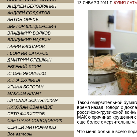
13 ЯНВАРЯ 2011 Г.
ЮЛИЯ ЛАТ
АНДЖЕЙ БЕЛОВРАНИН
АНДРЕЙ СОЛДАТОВ
АНТОН ОРЕХЪ
ВИКТОР ШЕНДЕРОВИЧ
ВЛАДИМИР ВОЛКОВ
ВЛАДИМИР НАДЕИН
ГАРРИ КАСПАРОВ
ГЕОРГИЙ САТАРОВ
ДМИТРИЙ ОРЕШКИН
ЕВГЕНИЙ ЯСИН
ИГОРЬ ЯКОВЕНКО
ИННА БУЛКИНА
ИРИНА БОРОГАН
МАКСИМ БЛАНТ
НАТЕЛЛА БОЛТЯНСКАЯ
Такой омерзительной бумаги
НИКОЛАЙ СВАНИДЗЕ
время назад, говоря о докл
российско-грузинской войны
ПЕТР ФИЛИППОВ
МАК о причинах крушения с
СВЕТЛАНА СОЛОДОВНИК
еще более омерзительным.
СЕРГЕЙ МИТРОФАНОВ
Что меня больше всего пор
Все авторы