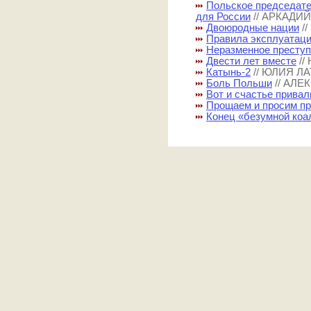
Польское председате
для России
// АРКАДИ
Двоюродные нации
/
Правила эксплуатац
Неразменное престу
Двести лет вместе
/
Катынь-2
// ЮЛИЯ Л
Боль Польши
// АЛ
Вот и счастье прива
Прощаем и просим п
Конец «безумной коа