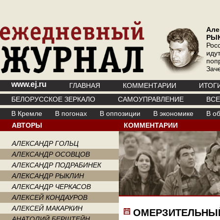
Але
РЫ
Рос
иду
поп
Зач
www.ej.ru
ГЛАВНАЯ
КОММЕНТАРИИ
ИТОГ
БЕЛОРУССКОЕ ЗЕРКАЛО
САМОУПРАВЛЕНИЕ
ВС
В Кремле
В погонах
В оппозиции
В экономике
В о
АВТОРЫ
КОММЕНТАРИИ
АЛЕКСАНДР ГОЛЬЦ
АЛЕКСАНДР ОСОВЦОВ
АЛЕКСАНДР ПОДРАБИНЕК
АЛЕКСАНДР РЫКЛИН
АЛЕКСАНДР ЧЕРКАСОВ
АЛЕКСЕЙ КОНДАУРОВ
АЛЕКСЕЙ МАКАРКИН
ОМЕРЗИТЕЛЬНЫ
АНАТОЛИЙ БЕРШТЕЙН