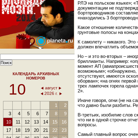
РЛЭ на польском языке»; «
документации не подтвержд
бортпроводников составляет
«находились 3 бортпроводн
Какое отношение количеств
грунтовые полосы на конца
К самолету – никакого. Это
должен впечатлить объемом
Но – и это во-вторых – ино
бриллианты. Например: «оп
момент АП (авиапроисшест
возможным»; «обнаружено, ч
КАЛЕНДАРЬ АРХИВНЫХ
отсутствуют, имеются оскол
НОМЕРОВ
оборван»; «на огнях первой
10
трех лампочек горела одна»
август
2».
2026 г.
Иначе говоря, огни (не на с
1
2
что давно были разбиты. Ре
3
4
5
6
7
8
9
В-третьих, изобилие слов 
что ни в одной строчке отч
10
11
12
13
14
15
16
вопросы.
17
18
19
20
21
22
23
Самый главный вопрос очен