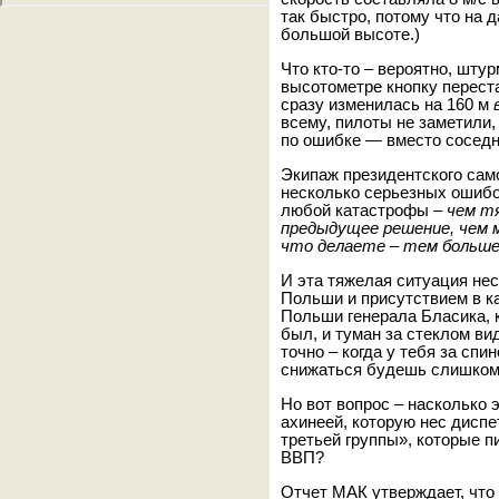
так быстро, потому что на
большой высоте.)
Что кто-то – вероятно, шту
высотометре кнопку перест
сразу изменилась на 160 м
всему, пилоты не заметили,
по ошибке — вместо соседн
Экипаж президентского само
несколько серьезных ошибок
любой катастрофы –
чем т
предыдущее решение, чем 
что делаете – тем больше
И эта тяжелая ситуация не
Польши и присутствием в к
Польши генерала Бласика, 
был, и туман за стеклом вид
точно – когда у тебя за спи
снижаться будешь слишком 
Но вот вопрос – насколько 
ахинеей, которую нес диспе
третьей группы», которые п
ВВП?
Отчет МАК утверждает, что