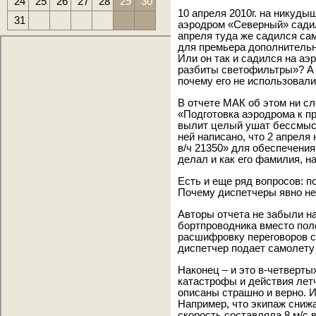
24
25
26
27
28
29
30
10 апреля 2010г. на никуды
31
аэродром «Северный» садил
апреля туда же садился са
для премьера дополнительн
Или он так и садился на аэр
разбиты светофильтры»? А 
почему его не использовал
В отчете МАК об этом ни сл
«Подготовка аэродрома к пр
вылит целый ушат бессмысл
ней написано, что 2 апреля
в/ч 21350» для обеспечения 
делал и как его фамилия, н
Есть и еще ряд вопросов: п
Почему диспетчеры явно не 
Авторы отчета не забыли на
бортпроводника вместо пол
расшифровку переговоров с 
диспетчер подает самолету
Наконец – и это в-четверт
катастрофы и действия летч
описаны страшно и верно. И
Например, что экипаж сниж
скорость составляла 8 м/с 