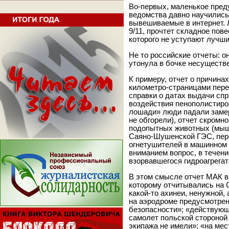
Во-первых, маленькое пред
ведомства давно научились
вывешиваемые в интернет. Л
9/11, прочтет складное пове
которого не уступают лучш
Не то российские отчеты: о
утонула в бочке несуществ
К примеру, отчет о причин
километро-страницами пере
справки о датах выдачи спра
воздействия пенополистиро
лошади» люди падали замер
не обгорели), отчет скромн
подопытных животных (мыше
Саяно-Шушенской ГЭС, пере
огнетушителей в машинном 
вниманием вопрос, в течен
взорвавшегося гидроагрега
В этом смысле отчет МАК в
которому отчитывались на
какой-то ахинеи, ненужной,
на аэродроме предусмотре
безопасности»; «действующ
самолет польской стороной
экипажа не имели»; «на ме