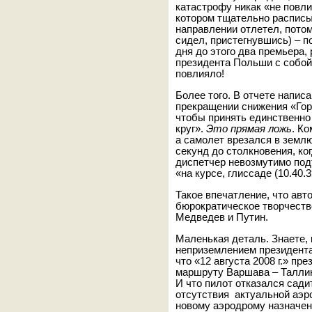
катастрофу никак «не повли
котором тщательно расписыв
направлении отлетел, потом
сидел, пристегнувшись) – по
дня до этого два премьера,
президента Польши с собой 
повлияло!
Более того. В отчете напис
прекращении снижения «Гор
чтобы принять единственно
круг».
Это прямая ложь
. Ко
а самолет врезался в землю 
секунд до столкновения, ко
диспетчер невозмутимо под
«на курсе, глиссаде (10.40.3
Такое впечатление, что авт
бюрократическое творчество
Медведев и Путин.
Маленькая деталь. Знаете, 
неприземлением президента 
что «12 августа 2008 г.» п
маршруту Варшава – Талли
И что пилот отказался сади
отсутствия актуальной аэр
новому аэродрому назначени