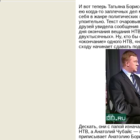
И вот теперь Татьяна Борисо
ею когда-то заплечных дел
себя в жанре политических 
упоительно. Текст очаровыв
друзей увидела сообщения 
дня окончания вещания НТ
двухтысячных». Ну, кто бы 
«окончание» одного НТВ, «
сходу начинает сдавать по
Дескать, они с папой изнач
НТВ, а Анатолий Чубайс — в
приписывает Анатолию Бори