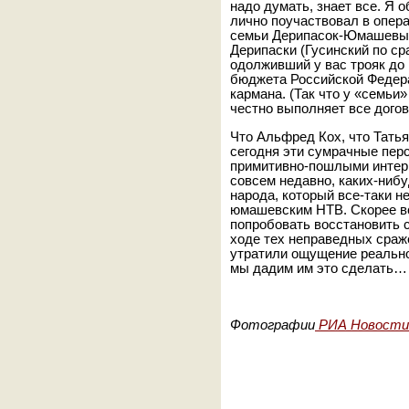
надо думать, знает все. Я о
лично поучаствовал в опер
семьи Дерипасок-Юмашевых
Дерипаски (Гусинский по с
одолживший у вас трояк до 
бюджета Российской Федерац
кармана. (Так что у «семьи
честно выполняет все догов
Что Альфред Кох, что Тать
сегодня эти сумрачные пер
примитивно-пошлыми интер
совсем недавно, каких-нибу
народа, который все-таки н
юмашевским НТВ. Скорее вс
попробовать восстановить 
ходе тех неправедных сраж
утратили ощущение реальнос
мы дадим им это сделать…
Фотографии
РИА Новости