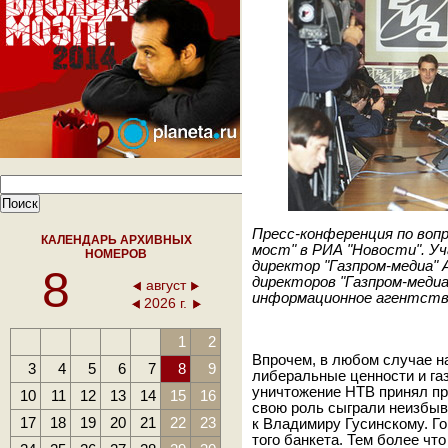
Пресс-конференция по вопр
КАЛЕНДАРЬ АРХИВНЫХ
мост" в РИА "Новости". У
НОМЕРОВ
директор "Газпром-медиа" 
8
директоров "Газпром-медиа
август
информационное агентств
2026 г.
1
2
Впрочем, в любом случае на
3
4
5
6
7
8
9
либеральные ценности и газ
уничтожение НТВ принял пр
10
11
12
13
14
15
16
свою роль сыграли неизбыв
17
18
19
20
21
22
23
к Владимиру Гусинскому. Го
того банкета. Тем более чт