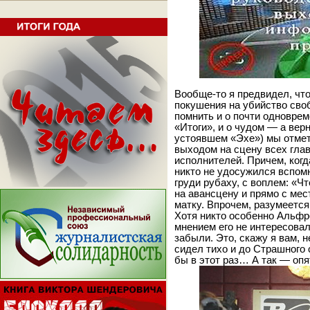
Вообще-то я предвидел, чт
покушения на убийство своб
помнить и о почти одновре
«Итоги», и о чудом — а вер
устоявшем «Эхе») мы отмети
выходом на сцену всех глав
исполнителей. Причем, ког
никто не удосужился вспомн
груди рубаху, с воплем: «Чт
на авансцену и прямо с мес
матку. Впрочем, разумеется
Хотя никто особенно Альфр
мнением его не интересовал
забыли. Это, скажу я вам, н
сидел тихо и до Страшного
бы в этот раз… А так — о