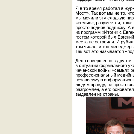
Я в то время работал в жур
Мост». Так вот мы не то, ч
мы мочили эту сладкую паро
«семью», разумеется, тоже 
просто подняв подписку. А
из программ «Итоги» с Евге
гостем которой был Евгений
места не оставили. И руби
том числе, и топ-менеджер
Так вот это называется «п
Дело совершенно в другом 
в ситуации формального ух
чеченской войны «семья» р
профессиональный медийный
независимую информационну
людям правду, не просто о
разгромлен, а его основат
выдавлен из страны.