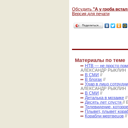
Обсудить
"А у гроба вст
Версия для печати
Поделиться…
Материалы по теме
НТВ — не просто пом
АЛЕКСАНДР РЫКЛИН
В СМИ
//
В блогах
//
Удар в лицо сотрудн
АЛЕКСАНДР РЫКЛИН
В СМИ
//
Деталька в мозаике
/
Десять лет спустя
//
Телевидение, которо
Плывет, плывет кораб
Корабли мертвецов
/