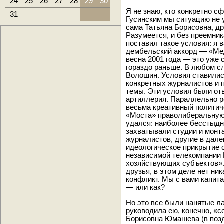
24
25
26
27
28
29
30
Я не знаю, кто конкретно 
31
Гусинским мы ситуацию не 
сама Татьяна Борисовна, д
Разумеется, и без преемник
поставил такое условия: я в
дембельский аккорд — «Мед
весна 2001 года — это уже
гораздо раньше. В любом с
Волошин. Условия ставилис
конкретных журналистов и 
темы. Эти условия были отв
артиллерия. Параллельно 
весьма креативный политич
«Моста» праволиберальную 
удался: наиболее бесстыдны
захватывали студии и монт
журналистов, другие в дал
идеологическое прикрытие 
независимой телекомпании 
хозяйствующих субъектов».
друзья, в этом деле нет ни
конфликт. Мы с вами капит
— или как?
Но это все были нанятые л
руководила ею, конечно, «с
Борисовна Юмашева (в позд