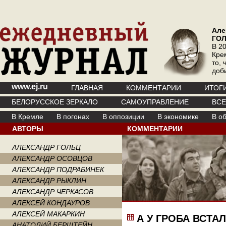
Але
ГО
В 20
Кре
то, 
доб
www.ej.ru
ГЛАВНАЯ
КОММЕНТАРИИ
ИТОГ
БЕЛОРУССКОЕ ЗЕРКАЛО
САМОУПРАВЛЕНИЕ
ВС
В Кремле
В погонах
В оппозиции
В экономике
В о
АВТОРЫ
КОММЕНТАРИИ
АЛЕКСАНДР ГОЛЬЦ
АЛЕКСАНДР ОСОВЦОВ
АЛЕКСАНДР ПОДРАБИНЕК
АЛЕКСАНДР РЫКЛИН
АЛЕКСАНДР ЧЕРКАСОВ
АЛЕКСЕЙ КОНДАУРОВ
АЛЕКСЕЙ МАКАРКИН
А У ГРОБА ВСТ
АНАТОЛИЙ БЕРШТЕЙН