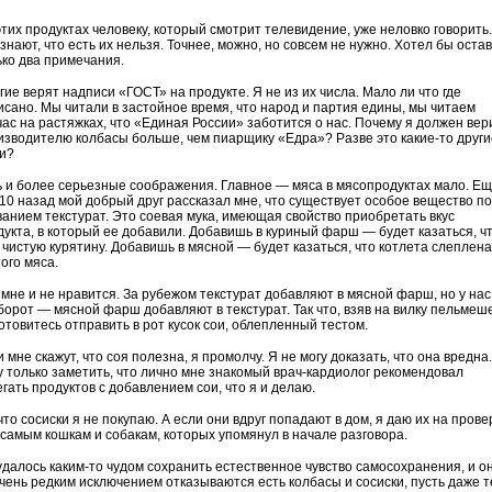
этих продуктах человеку, который смотрит телевидение, уже неловко говорить.
знают, что есть их нельзя. Точнее, можно, но совсем не нужно. Хотел бы оста
ько два примечания.
ие верят надписи «ГОСТ» на продукте. Я не из их числа. Мало ли что где
исано. Мы читали в застойное время, что народ и партия едины, мы читаем
час на растяжках, что «Единая России» заботится о нас. Почему я должен вер
изводителю колбасы больше, чем пиарщику «Едра»? Разве это какие-то други
и?
ь и более серьезные соображения. Главное — мяса в мясопродуктах мало. Е
 10 назад мой добрый друг рассказал мне, что существует особое вещество п
ванием текстурат. Это соевая мука, имеющая свойство приобретать вкус
дукта, в который ее добавили. Добавишь в куриный фарш — будет казаться, ч
 чистую курятину. Добавишь в мясной — будет казаться, что котлета слеплена
ого мяса.
 мне и не нравится. За рубежом текстурат добавляют в мясной фарш, но у нас
борот — мясной фарш добавляют в текстурат. Так что, взяв на вилку пельмеше
отовитесь отправить в рот кусок сои, облепленный тестом.
 мне скажут, что соя полезна, я промолчу. Я не могу доказать, что она вредна.
у только заметить, что лично мне знакомый врач-кардиолог рекомендовал
гать продуктов с добавлением сои, что я и делаю.
что сосиски я не покупаю. А если они вдруг попадают в дом, я даю их на прове
 самым кошкам и собакам, которых упомянул в начале разговора.
удалось каким-то чудом сохранить естественное чувство самосохранения, и о
очень редким исключением отказываются есть колбасы и сосиски, пусть даже т