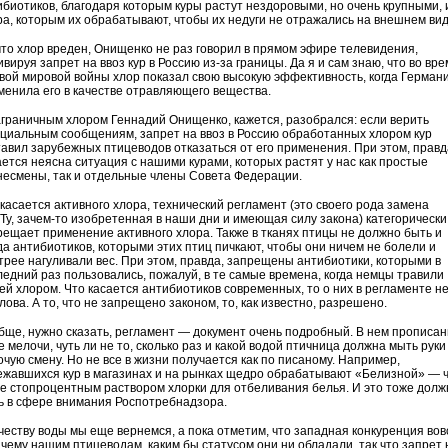
ибиотиков, благодаря которым куры растут нездоровыми, но очень крупными, 
ра, которым их обрабатывают, чтобы их недуги не отражались на внешнем вид
 что хлор вреден, Онищенко не раз говорил в прямом эфире телевидения,
вируя запрет на ввоз кур в Россию из-за границы. Да я и сам знаю, что во вр
вой мировой войны хлор показал свою высокую эффективность, когда Герман
менила его в качестве отравляющего вещества.
аграничным хлором Геннадий Онищенко, кажется, разобрался: если верить
циальным сообщениям, запрет на ввоз в Россию обработанных хлором кур
тавил зарубежных птицеводов отказаться от его применения. При этом, правд
ается неясна ситуация с нашими курами, которых растят у нас как простые
несмены, так и отдельные члены Совета Федерации.
 касается активного хлора, технический регламент (это своего рода замена
Ту, зачем-то изобретенная в наши дни и имеющая силу закона) категорически
рещает применение активного хлора. Также в тканях птицы не должно быть и
да антибиотиков, которыми этих птиц пичкают, чтобы они ничем не болели и
трее нагуливали вес. При этом, правда, запрещены антибиотики, которыми в
ледний раз пользовались, пожалуй, в те самые времена, когда немцы травили
ей хлором. Что касается антибиотиков современных, то о них в регламенте н
лова. А то, что не запрещено законом, то, как известно, разрешено.
бще, нужно сказать, регламент — документ очень подробный. В нем прописа
 мелочи, чуть ли не то, сколько раз и какой водой птичница должна мыть руки
очую смену. Но не все в жизни получается как по писаному. Например,
ежавшихся кур в магазинах и на рынках щедро обрабатывают «Белизной» — ч
не стопроцентным раствором хлорки для отбеливания белья. И это тоже долж
ь в сфере внимания Роспотребнадзора.
ачеству воды мы еще вернемся, а пока отметим, что западная конкуренция вов
к чему нашим птицеводам, каким бы статусом они ни обладали, так что запрет 