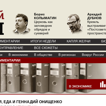
Борис
Аркадий
КОЛЫМАГИН
ДУБНОВ
Церковь как
Кремль
заповедник
выстраивае
обрядов и
«Постсовет
суеверий
пространств
ММЕНТАРИИ
ИТОГИ НЕДЕЛИ
КАПЛЯ ЖЕЛЧИ
БЮ
ОУПРАВЛЕНИЕ
ВСЕ СЮЖЕТЫ
ии
В экономике
В обществе
В регионах
Вокруг России
ММЕНТАРИИ
Я, ЕДА И ГЕННАДИЙ ОНИЩЕНКО