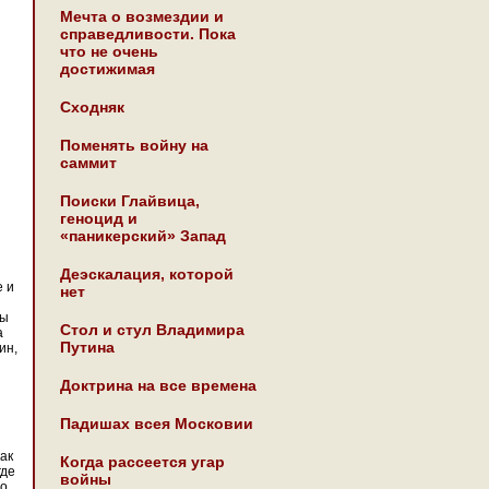
Мечта о возмездии и
справедливости. Пока
что не очень
достижимая
Сходняк
Поменять войну на
саммит
Поиски Глайвица,
геноцид и
«паникерский» Запад
Деэскалация, которой
е и
нет
ты
Стол и стул Владимира
а
Путина
ин,
Доктрина на все времена
Падишах всея Московии
как
Когда рассеется угар
где
войны
то