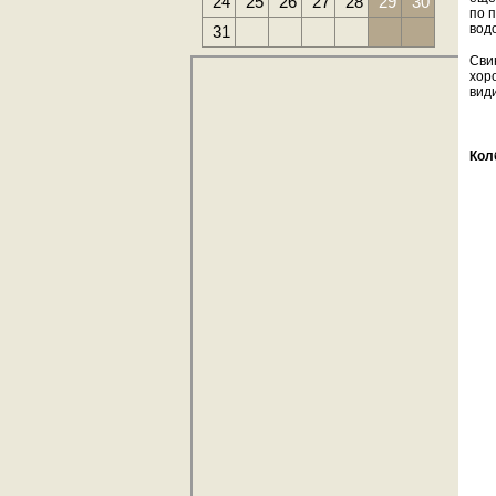
24
25
26
27
28
29
30
по 
вод
31
Сви
хор
види
Кол