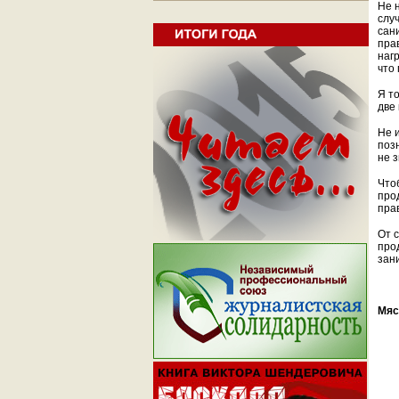
Не 
случ
сан
пра
нагр
что 
Я то
две
Не 
поз
не з
Что
про
пра
От 
про
зани
Мяс