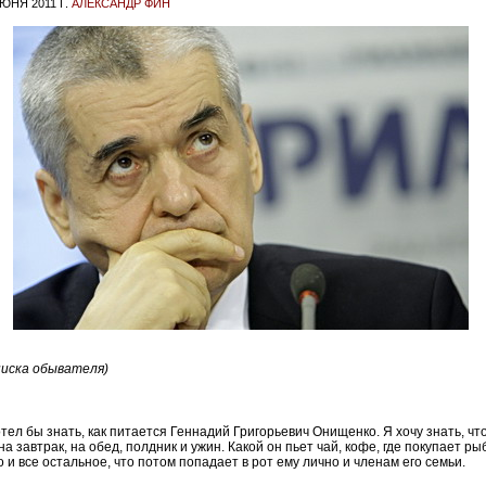
ЮНЯ 2011 Г.
АЛЕКСАНДР ФИН
писка обывателя)
тел бы знать, как питается Геннадий Григорьевич Онищенко. Я хочу знать, чт
на завтрак, на обед, полдник и ужин. Какой он пьет чай, кофе, где покупает рыб
 и все остальное, что потом попадает в рот ему лично и членам его семьи.