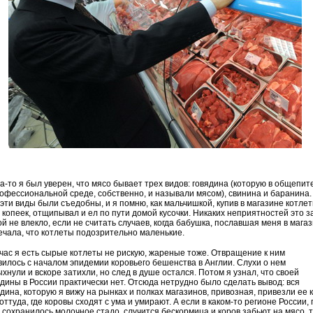
а-то я был уверен, что мясо бывает трех видов: говядина (которую в общепит
рофессиональной среде, собственно, и называли мясом), свинина и баранина.
 эти виды были съедобны, и я помню, как мальчишкой, купив в магазине котле
6 копеек, отщипывал и ел по пути домой кусочки. Никаких неприятностей это з
й не влекло, если не считать случаев, когда бабушка, пославшая меня в магаз
ечала, что котлеты подозрительно маленькие.
час я есть сырые котлеты не рискую, жареные тоже. Отвращение к ним
вилось с началом эпидемии коровьего бешенства в Англии. Слухи о нем
хнули и вскоре затихли, но след в душе остался. Потом я узнал, что своей
ядины в России практически нет. Отсюда нетрудно было сделать вывод: вся
дина, которую я вижу на рынках и полках магазинов, привозная, привезли ее 
оттуда, где коровы сходят с ума и умирают. А если в каком-то регионе России, 
 сохранилось молочное стадо, случится бескормица и коров забьют на мясо, 