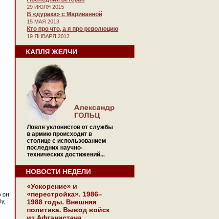
29 ИЮЛЯ 2015
В «дурака» с Мариванной
15 МАЯ 2013
Кто про что, а я про революцию
19 ЯНВАРЯ 2012
КАПЛЯ ЖЕЛЧИ
Ловля уклонистов от службы
в армию происходит в
столице с использованием
последних научно-
технических достижений...
НОВОСТИ НЕДЕЛИ
«Ускорение» и
«перестройка». 1986–
о он
у,
1988 годы. Внешняя
политика. Вывод войск
из Афганистана