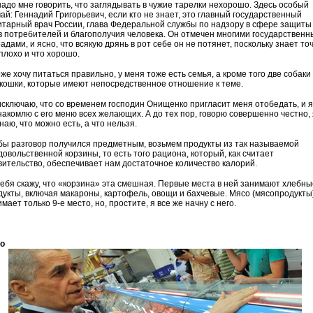
надо мне говорить, что заглядывать в чужие тарелки нехорошо. Здесь особый
ай: Геннадий Григорьевич, если кто не знает, это главный государственный
итарный врач России, глава Федеральной службы по надзору в сфере защиты
в потребителей и благополучия человека. Он отмечен многими государствен
адами, и ясно, что всякую дрянь в рот себе он не потянет, поскольку знает то
плохо и что хорошо.
же хочу питаться правильно, у меня тоже есть семья, а кроме того две собаки
 кошки, которые имеют непосредственное отношение к теме.
исключаю, что со временем господин Онищенко пригласит меня отобедать, и я
накомлю с его меню всех желающих. А до тех пор, говорю совершенно честно, 
наю, что можно есть, а что нельзя.
бы разговор получился предметным, возьмем продукты из так называемой
довольственной корзины, то есть того рациона, который, как считает
вительство, обеспечивает нам достаточное количество калорий.
себя скажу, что «корзина» эта смешная. Первые места в ней занимают хлебны
дукты, включая макароны, картофель, овощи и бахчевые. Мясо (мясопродукты
мает только 9-е место, но, простите, я все же начну с него.
о