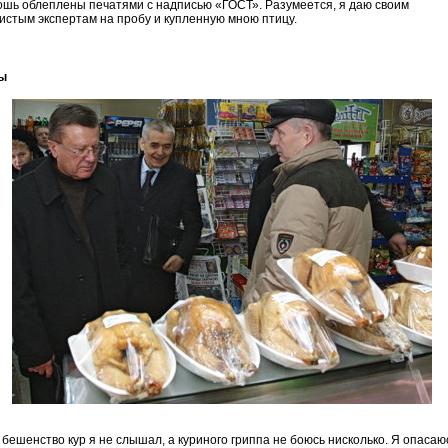
ошь облеплены печатями с надписью «ГОСТ». Разумеется, я даю своим
истым экспертам на пробу и купленную мною птицу.
ы
 бешенство кур я не слышал, а куриного гриппа не боюсь нисколько. Я опасаю