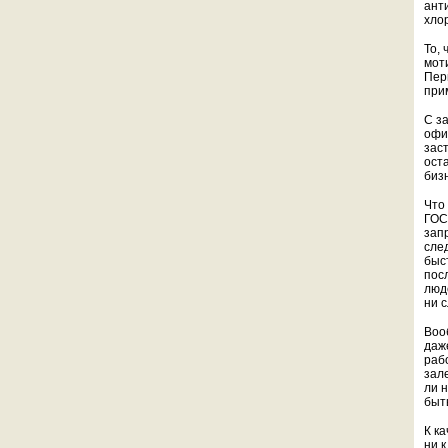
ант
хло
То,
моти
Пер
при
С з
офи
зас
ост
биз
Что
ГОС
зап
сле
быс
пос
люд
ни с
Воо
даже
раб
зал
ли 
быт
К к
ни 