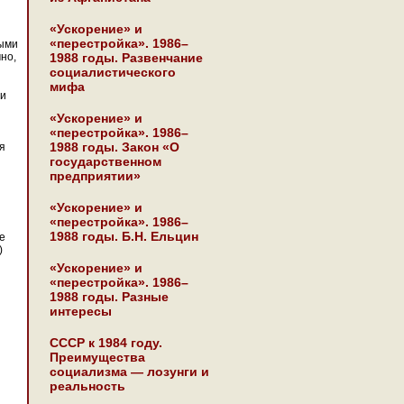
«Ускорение» и
«перестройка». 1986–
ными
чно,
1988 годы. Развенчание
социалистического
мифа
 и
«Ускорение» и
«перестройка». 1986–
1988 годы. Закон «О
я
государственном
предприятии»
«Ускорение» и
«перестройка». 1986–
1988 годы. Б.Н. Ельцин
е
)
«Ускорение» и
«перестройка». 1986–
1988 годы. Разные
интересы
СССР к 1984 году.
Преимущества
социализма — лозунги и
реальность