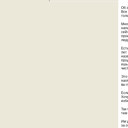
Об 
Все 
тол
Мног
нап
сей
про
люд
Ест
лет
наз
про
ешь
чист
Это
нао
вы г
Если
Хоч
избе
Так 
тем
Им 
за 