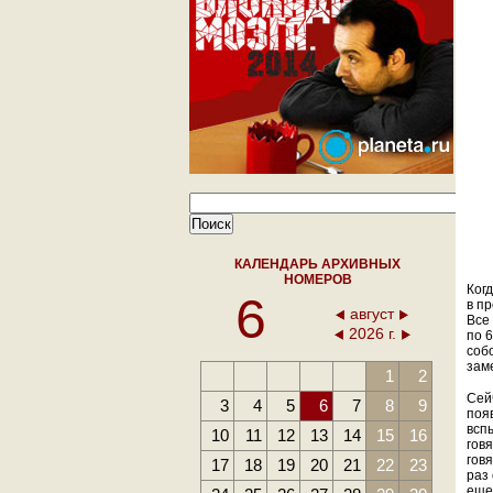
КАЛЕНДАРЬ АРХИВНЫХ
НОМЕРОВ
Когд
6
в п
август
Все
2026 г.
по 
собо
зам
1
2
Сей
3
4
5
6
7
8
9
поя
вспы
10
11
12
13
14
15
16
гов
говя
17
18
19
20
21
22
23
раз 
еще