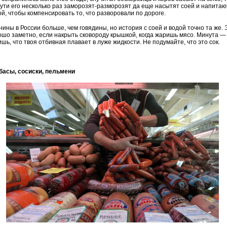
пути его несколько раз заморозят-разморозят да еще насытят соей и напитаю
ой, чтобы компенсировать то, что разворовали по дороге.
нины в России больше, чем говядины, но история с соей и водой точно та же. 
ошо заметно, если накрыть сковороду крышкой, когда жаришь мясо. Минута —
шь, что твоя отбивная плавает в луже жидкости. Не подумайте, что это сок.
басы
,
сосиски
,
пельмени