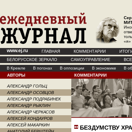
Сер
МИ
Ино
отв
тол
«я»
www.ej.ru
ГЛАВНАЯ
КОММЕНТАРИИ
ИТОГ
БЕЛОРУССКОЕ ЗЕРКАЛО
САМОУПРАВЛЕНИЕ
ВС
В Кремле
В погонах
В оппозиции
В экономике
В о
АВТОРЫ
КОММЕНТАРИИ
АЛЕКСАНДР ГОЛЬЦ
АЛЕКСАНДР ОСОВЦОВ
АЛЕКСАНДР ПОДРАБИНЕК
АЛЕКСАНДР РЫКЛИН
АЛЕКСАНДР ЧЕРКАСОВ
АЛЕКСЕЙ КОНДАУРОВ
АЛЕКСЕЙ МАКАРКИН
БЕЗДУМСТВУ ХР
АНАТОЛИЙ БЕРШТЕЙН