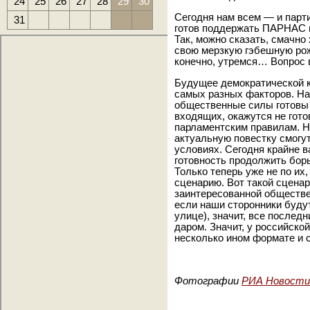
24
25
26
27
28
29
30
Сегодня нам всем — и парти
31
готов поддержать ПАРНАС 
Так, можно сказать, смачно
свою мерзкую гэбешную рож
конечно, утремся… Вопрос 
Будущее демократической к
самых разных факторов. Нап
общественные силы готовы б
входящих, окажутся не гото
парламентским правилам. Но
актуальную повестку смог
условиях. Сегодня крайне 
готовность продолжить борь
Только теперь уже не по их
сценарию. Вот такой сценар
заинтересованной обществе
если наши сторонники будут
улице), значит, все послед
даром. Значит, у российско
несколько ином формате и
Фотографии
РИА Новости