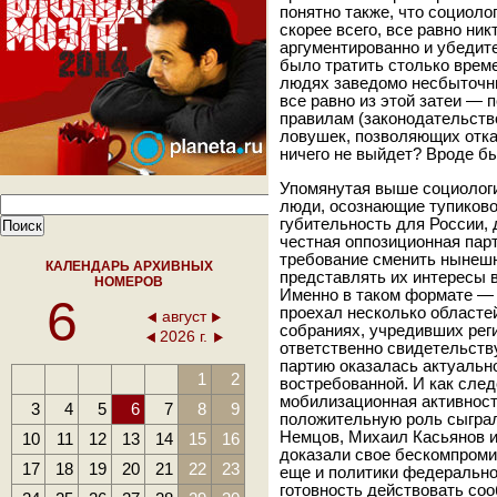
понятно также, что социоло
скорее всего, все равно ник
аргументированно и убедите
было тратить столько време
людях заведомо несбыточны
все равно из этой затеи — 
правилам (законодательство
ловушек, позволяющих отка
ничего не выйдет? Вроде б
Упомянутая выше социология
люди, осознающие тупиковос
губительность для России, 
честная оппозиционная пар
требование сменить нынеш
КАЛЕНДАРЬ АРХИВНЫХ
представлять их интересы 
НОМЕРОВ
Именно в таком формате — 
6
проехал несколько областей
август
собраниях, учредивших ре
2026 г.
ответственно свидетельств
партию оказалась актуально
1
2
востребованной. И как сле
мобилизационная активност
3
4
5
6
7
8
9
положительную роль сыграл
Немцов, Михаил Касьянов и
10
11
12
13
14
15
16
доказали свое бескомпроми
17
18
19
20
21
22
23
еще и политики федерально
готовность действовать со