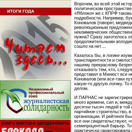
Впрочем, во всей этой исто
политическом пространстве
«Яблоко» же с КПРФ таковы
подробности. Например, бу
Коновалов (говорят, медвед
революционным предложени
некоммерческих общественн
нужна? Сразу захотелось о
продолжительными аплодисм
сошло на нет…
Казалось бы, в логике изум
транспарентности и смелос
нашему прекрасному безрег
отказывать тем, кто, след
представил в Минюст все 
Коновалов (или все-таки пу
какую-то другую логику. То
делом.
И ПАРНАС не зарегистриро
много времени, сил и, межд
десятки тысяч людей в той
партийное строительство, 
организации. И рейтинги бы
все они свидетельствуют, 
семипроцентный барьер. То
практически гарантировала