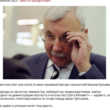
ЕВРАЛЯ 2013 Г.
ВИКТОР ШЕНДЕРОВИЧ
ьюстоне убит или погиб по вине приемной матери трехлетний Максим Кузьмин
доеды из артистов, юмористов, публицистов, правозащитников, завтра
одите на демонстрацию протеста к посольству США в Москве?» — ядовито, х
осноязычно, поинтересовался по этому поводу декан Третьяков.
ан давно и успешно косит под идиота.