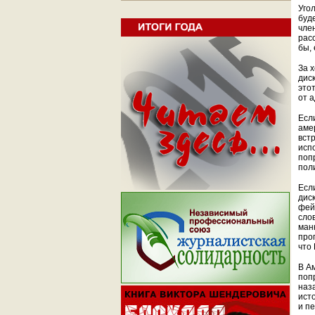
Уго
буд
чле
рас
бы,
За 
дис
это
от 
Есл
аме
вст
исп
поп
пол
Есл
дис
фей
сло
ман
про
что
В А
поп
наз
ист
и п