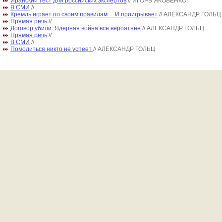
Иранский тест для российских экспертов
// ИГОРЬ ЯКОВЕНКО
В СМИ
//
Кремль играет по своим правилам… И проигрывает
// АЛЕКСАНДР ГОЛЬЦ
Прямая речь
//
Договор убили. Ядерная война все вероятнее
// АЛЕКСАНДР ГОЛЬЦ
Прямая речь
//
В СМИ
//
Помолиться никто не успеет
// АЛЕКСАНДР ГОЛЬЦ