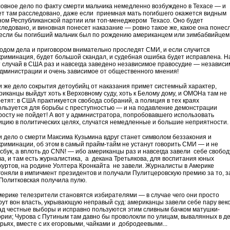
ловное дело по факту смерти мальчика немедленно возбуждено в Техасе — и
ет там расследовано, даже если приемная мать погибшего окажется видным
ном Республиканской партии или топ-менеджером Texaco. Оно будет
следовано, и виновная понесет наказание — ровно такое же, какое она понес
 если бы погибший мальчик был по рождению американцем или зимбабвийцем
ходом дела и приговором внимательно проследят СМИ, и если случится
криминация, будет большой скандал, и судебная ошибка будет исправлена. Н
т случай в США раз и навсегда заведено независимое правосудие — независ
администрации и очень зависимое от общественного мнения!
и же дело сокрытия детоубийц от наказания примет системный характер,
риканцы выйдут хоть к Верховному суду, хоть к Белому дому, и ОМОНа там не
ретят: в США практикуется свобода собраний, а полиция в тех краях
ользуется для борьбы с преступностью — и на подавление демонстрации
росту не пойдет! А вот у администратора, попробовавшего использовать
ицию в политических целях, случатся немедленные и большие неприятности.
и дело о смерти Максима Кузьмина вдруг станет символом беззакония и
криминации, об этом в самый прайм-тайм не устанут говорить СМИ — и не
сбук, а вплоть до CNN! — ибо американцы раз и навсегда завели себе свобод
ва, и там есть журналистика, а декана Третьякова, для воспитания юных
куртов, на родине Уолтера Кронкайта не завели. Журналисты в Америке
гоняли в импичмент президентов и получали Пулитцеровскую премию за то, з
 Политковская получила пулю.
мерике телезрители становятся избирателями — в случае чего они просто
рут вон власть, укрывающую неправый суд: американцы завели себе пару век
ад честные выборы и исправно пользуются этим сливным бачком матушки-
ории; Чурова с Путиным там давно бы проволокли по улицам, вывалянных в де
ерьях, вместе с их егоровыми, чайками и добродеевыми...