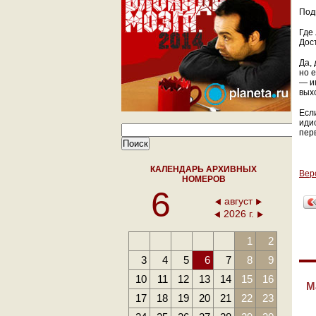
Под
Где
Дос
Да,
но 
— и
вых
Есл
иди
перв
КАЛЕНДАРЬ АРХИВНЫХ
Вер
НОМЕРОВ
6
август
2026 г.
1
2
3
4
5
6
7
8
9
10
11
12
13
14
15
16
М
17
18
19
20
21
22
23