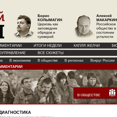
Борис
Алексей
КОЛЫМАГИН
МАКАРКИН
Церковь как
Российское
заповедник
общество в
обрядов и
состоянии
суеверий
усталости
ММЕНТАРИИ
ИТОГИ НЕДЕЛИ
КАПЛЯ ЖЕЛЧИ
БЮ
ОУПРАВЛЕНИЕ
ВСЕ СЮЖЕТЫ
ии
В экономике
В обществе
В регионах
Вокруг России
ММЕНТАРИИ
ДИАГНОСТИКА