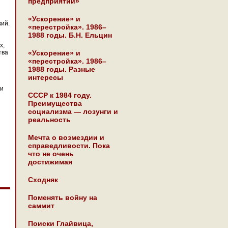
предприятии»
«Ускорение» и
кий.
«перестройка». 1986–
1988 годы. Б.Н. Ельцин
х,
тва
«Ускорение» и
«перестройка». 1986–
1988 годы. Разные
интересы
 и
СССР к 1984 году.
Преимущества
социализма — лозунги и
реальность
Мечта о возмездии и
справедливости. Пока
что не очень
достижимая
Сходняк
Поменять войну на
саммит
Поиски Глайвица,