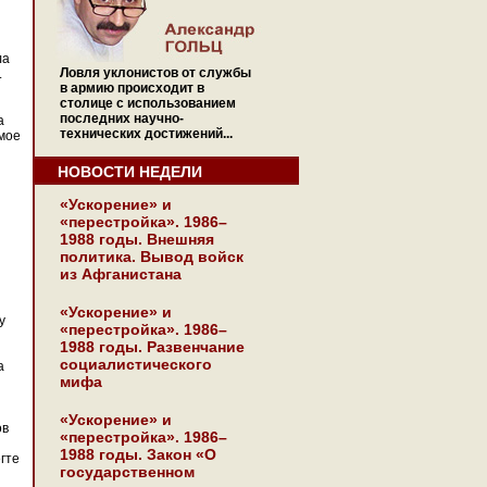
ла
Ловля уклонистов от службы
.
в армию происходит в
столице с использованием
последних научно-
а
технических достижений...
имое
НОВОСТИ НЕДЕЛИ
«Ускорение» и
«перестройка». 1986–
1988 годы. Внешняя
политика. Вывод войск
из Афганистана
«Ускорение» и
у
«перестройка». 1986–
1988 годы. Развенчание
социалистического
а
мифа
«Ускорение» и
ов
«перестройка». 1986–
1988 годы. Закон «О
гте
государственном