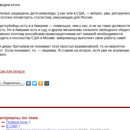
ведем итоги.
 лучше защищены дети-инвалиды, у нас или в США, — вопрос, увы, риторичес
таточно посмотреть статистику, ужасающую для России.
 детоубийцы есть и в Америке — поменьше, чем у нас, и не на таких должностя
есть. Но в Америке есть и суд, и другие механизмы сильного свободного общес
менно поэтому российским правозащитникам нет никакой необходимости
одить к посольству США в Москве: американцы выполнят свою работу сами!
и декан Третьяков не понимает этих простых взаимосвязей, то он вероятно
от. Если понимает, то — лицемер. Я ставлю на второе, хотя уже не исключаю
ого.
сия для печати
Поделиться…
атериалы по теме
Прямая речь
//
В СМИ
//