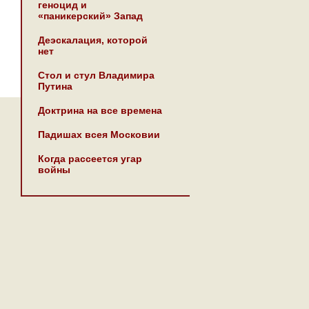
геноцид и
«паникерский» Запад
Деэскалация, которой
нет
Стол и стул Владимира
Путина
Доктрина на все времена
Падишах всея Московии
Когда рассеется угар
войны