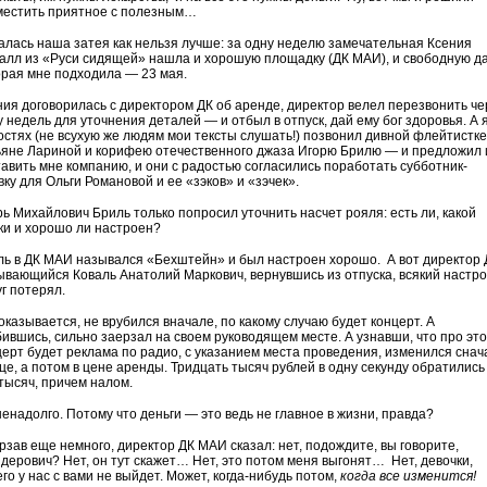
местить приятное с полезным…
алась наша затея как нельзя лучше: за одну неделю замечательная Ксения
алл из «Руси сидящей» нашла и хорошую площадку (ДК МАИ), и свободную да
орая мне подходила — 23 мая.
ния договорилась с директором ДК об аренде, директор велел перезвонить че
 недель для уточнения деталей — и отбыл в отпуск, дай ему бог здоровья. А 
остях (не всухую же людям мои тексты слушать!) позвонил дивной флейтистке
ьяне Лариной и корифею отечественного джаза Игорю Брилю — и предложил
тавить мне компанию, и они с радостью согласились поработать субботник-
вку для Ольги Романовой и ее «зэков» и «зэчек».
рь Михайлович Бриль только попросил уточнить насчет рояля: есть ли, какой
ки и хорошо ли настроен?
ль в ДК МАИ назывался «Бехштейн» и был настроен хорошо. А вот директор 
ывающийся Коваль Анатолий Маркович, вернувшись из отпуска, всякий настр
г потерял.
оказывается, не врубился вначале, по какому случаю будет концерт. А
бившись, сильно заерзал на своем руководящем месте. А узнавши, что про это
церт будет реклама по радио, с указанием места проведения, изменился снач
це, а потом в цене аренды. Тридцать тысяч рублей в одну секунду обратились
 тысяч, причем налом.
ненадолго. Потому что деньги — это ведь не главное в жизни, правда?
рзав еще немного, директор ДК МАИ сказал: нет, подождите, вы говорите,
дерович? Нет, он тут скажет… Нет, это потом меня выгонят… Нет, девочки,
го у нас с вами не выйдет. Может, когда-нибудь потом,
когда все изменится!