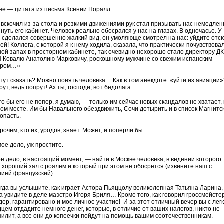
ее — цитата из письма Ксении Норалл:
 вскочил из-за стола и резкими движениями рук стал призывать нас немедлен
нуть его кабинет. Человек реально обосрался у нас на глазах. В одночасье. У
о сделался совершенно жалкий вид, он умоляюще смотрел на нас: уйдите отс
ей! Коллега, с которой я к нему ходила, сказала, что практически почувствова
ной запах в просторном кабинете, так очевидно нехорошо стало директору ДК
 Ковалю Анатолию Марковичу, роскошному мужчине со свежим испанским
аром…»
 тут сказать? Можно понять человека… Как в том анекдоте: «уйти из авиации»
рут, ведь попрут! Ах ты, господи, вот бедолага…
о бы его не попер, я думаю, — только им сейчас новых скандалов не хватает,
том месте. Им бы Навального обездвижить, Сочи дотырить и в список Магнитс
попасть.
рочем, кто их, уродов, знает. Может, и поперли бы.
мое дело, уж простите.
ое дело, в настоящий момент, — найти в Москве человека, в ведении которого
ь хороший зал с роялем и который при этом не обосрется (извините наш с
нией французский).
огда вы услышите, как играет Астора Пьяццолу великолепная Татьяна Ларина,
да увидите в деле маэстро Игоря Бриля… Кроме того, как говорил гроссмейстер
дер, гарантировано и мое личное участие! И за этот отличный вечер вы с лег
дцем отдадите немного денег, которые, в отличие от ваших налогов, никто не
пилит, а все они до копеечки пойдут на помощь вашим соотечественникам.