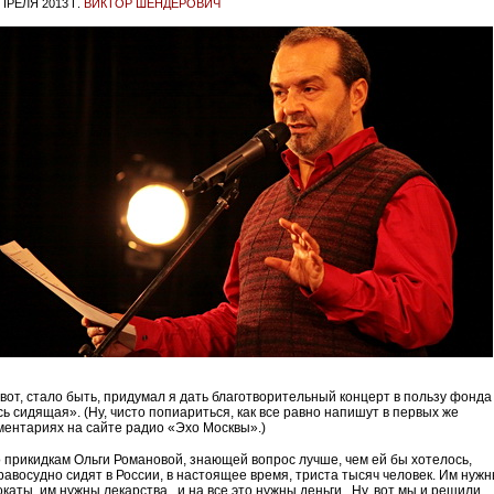
ПРЕЛЯ 2013 Г.
ВИКТОР ШЕНДЕРОВИЧ
вот, стало быть, придумал я дать благотворительный концерт в пользу фонда
сь cидящая». (Ну, чисто попиариться, как все равно напишут в первых же
ментариях на сайте радио «Эхо Москвы».)
о прикидкам Ольги Романовой, знающей вопрос лучше, чем ей бы хотелось,
равосудно сидят в России, в настоящее время, триста тысяч человек. Им нуж
окаты, им нужны лекарства, и на все это нужны деньги. Ну, вот мы и решили