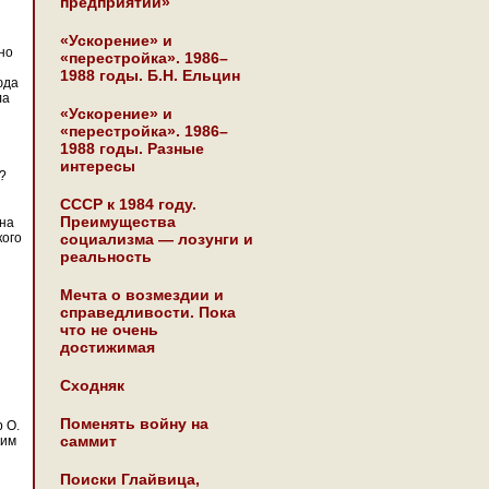
предприятии»
«Ускорение» и
но
«перестройка». 1986–
1988 годы. Б.Н. Ельцин
юда
ла
«Ускорение» и
«перестройка». 1986–
1988 годы. Разные
интересы
?
СССР к 1984 году.
Преимущества
 на
кого
социализма — лозунги и
реальность
Мечта о возмездии и
справедливости. Пока
что не очень
достижимая
Сходняк
Поменять войну на
 О.
саммит
ким
Поиски Глайвица,