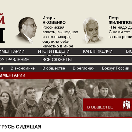
Игорь
Петр
ЯКОВЕНКО
ФИЛИППО
Российская
«Не надо д
власть, вышедшая
С нами тот, 
из телевизора,
за нас реш
ощутила себя
неуютно в мире,
где телевизор
ММЕНТАРИИ
ИТОГИ НЕДЕЛИ
КАПЛЯ ЖЕЛЧИ
БЮ
проигрывает
ОУПРАВЛЕНИЕ
ВСЕ СЮЖЕТЫ
интернету
ии
В экономике
В обществе
В регионах
Вокруг России
ММЕНТАРИИ
ТРУСЬ СИДЯЩАЯ