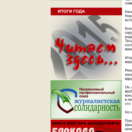
сов
Нач
Нор
кот
Ксе
пару
рад
Тат
сос
мае
Иго
мар
Роя
наз
вдру
Он, 
вру
кон
в ли
сто
Но 
Пое
Шен
ниче