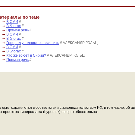
атериалы по теме
В СМИ
//
В блогах
//
Прямая речь
//
В СМИ
//
В блогах
//
Генерал уполномочен заявить
// АЛЕКСАНДР ГОЛЬЦ
В СМИ
//
В блогах
//
Кто же воюет в Сирии?
// АЛЕКСАНДР ГОЛЬЦ
Прямая речь
//
ej.ru, охраняются в соответствии с законодательством РФ, в том числе, об 
проектов, гиперссылка (hyperlink) на ej.ru обязательна.