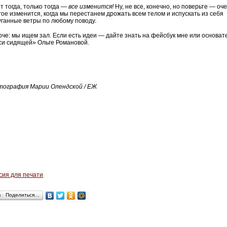
т тогда, только тогда —
все изменится!
Ну, не все, конечно, но поверьте — оч
гое изменится, когда мы перестанем дрожать всем телом и испускать из себя
уганные ветры по любому поводу.
оче: мы ищем зал. Если есть идеи — дайте знать на фейсбук мне или основа
си сидящей» Ольге Романовой.
ография Марии Олендской / ЕЖ
сия для печати
Поделиться…