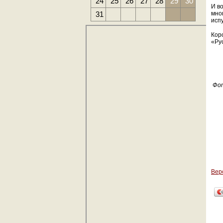
24
25
26
27
28
29
30
И во
31
мно
исп
Кор
«Ру
Фот
Вер