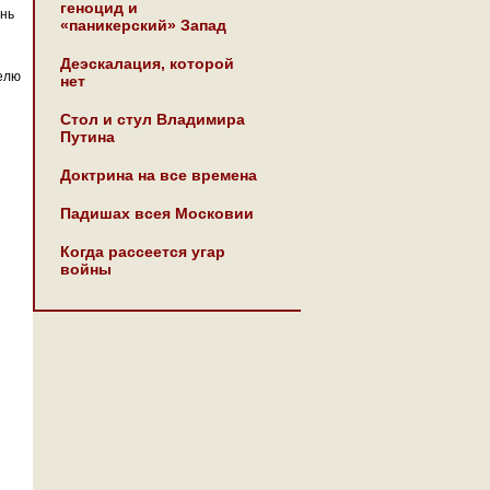
геноцид и
ень
«паникерский» Запад
Деэскалация, которой
телю
нет
Стол и стул Владимира
Путина
Доктрина на все времена
Падишах всея Московии
Когда рассеется угар
войны