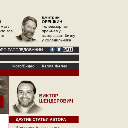
Дмитрий
В
ОРЕШКИН
умать!
Телевизор по-
кто все
прежнему
ит»
выигрывает битву
у холодильника
РО РАССЛЕДОВАНИЙ
Фото/Видео
Капля Желчи
ВИКТОР
ШЕНДЕРОВИЧ
ДРУГИЕ СТАТЬИ АВТОРА
Итоги года. Альфа – утка