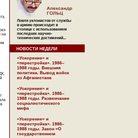
ту,
Ловля уклонистов от службы
в армию происходит в
столице с использованием
рез
последних научно-
я на
технических достижений...
 им
НОВОСТИ НЕДЕЛИ
«Ускорение» и
«перестройка». 1986–
1988 годы. Внешняя
политика. Вывод войск
ДК,
из Афганистана
ой
«Ускорение» и
«перестройка». 1986–
т
1988 годы. Развенчание
ала
социалистического
 в
мифа
«Ускорение» и
«перестройка». 1986–
1988 годы. Закон «О
государственном