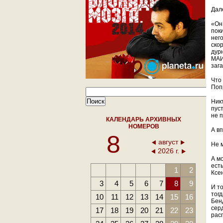
Дал
«Он
поки
нег
скор
дур
МАИ
заг
Что
Поп
Никт
пус
не 
КАЛЕНДАРЬ АРХИВНЫХ
НОМЕРОВ
А вп
8
август
Не 
2026 г.
А м
ест
1
2
Ксе
3
4
5
6
7
8
9
И т
тог
10
11
12
13
14
15
16
Бен
сер
17
18
19
20
21
22
23
рас