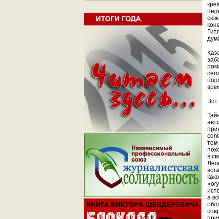
креа
пер
сюж
кон
Гит
дум
Каз
заб
ром
сег
пор
вре
Вот
Тай
авто
при
cont
том
пох
в с
Лео
вст
как
«ог
исто
а в
обо
сов
при