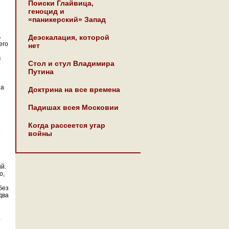
Поиски Глайвица,
геноцид и
«паникерский» Запад
ь
Деэскалация, которой
его
нет
м
Стол и стул Владимира
Путина
 а
Доктрина на все времена
Падишах всея Московии
Когда рассеется угар
о
войны
й.
о,
без
два
,