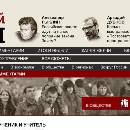
Александр
Аркадий
РЫКЛИН
ДУБНОВ
Российские власти
Кремль
идут на явное
выстраивае
попрание закона.
«Постсовет
Зачем?
пространств
ММЕНТАРИИ
ИТОГИ НЕДЕЛИ
КАПЛЯ ЖЕЛЧИ
БЮ
ОУПРАВЛЕНИЕ
ВСЕ СЮЖЕТЫ
ии
В экономике
В обществе
В регионах
Вокруг России
ММЕНТАРИИ
УЧЕНИК И УЧИТЕЛЬ