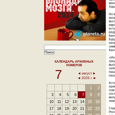
кин
Хар
Но 
каз
вос
евр
ест
ред
Кан
Бур
непр
сим
Кан
«Инт
сре
КАЛЕНДАРЬ АРХИВНЫХ
выс
НОМЕРОВ
себ
7
пиш
август
пах
2026 г.
Кст
пря
1
2
сов
сос
3
4
5
6
7
8
9
мог
лев
10
11
12
13
14
15
16
17
18
19
20
21
22
23
Гла
Рос