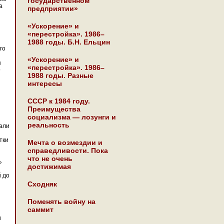
государственном
а
предприятии»
«Ускорение» и
«перестройка». 1986–
1988 годы. Б.Н. Ельцин
го
«Ускорение» и
а
«перестройка». 1986–
р
1988 годы. Разные
интересы
СССР к 1984 году.
Преимущества
социализма — лозунги и
реальность
али
тки
Мечта о возмездии и
справедливости. Пока
что не очень
ь
достижимая
й до
Сходняк
Поменять войну на
саммит
и