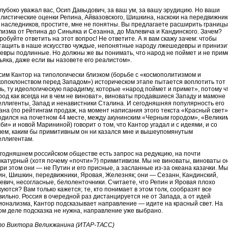
глубоко уважал вас, Осип Давыдович, за ваш ум, за вашу эрудицию. Но ваши
илистические оценки Репина, Айвазовского, Шишкина, наскоки на передвижник
х наследников, простите, мне не понятны. Вы предлагаете расширить границы
лизма от Репина до Синьяка и Сезанна, до Малевича и Кандинского. Зачем?
обуйте ответить на этот вопрос! Не ответите. А я вам скажу зачем: чтобы
тащить в наше искусство чуждые, непонятные народу лжешедевры и принизи
евры подлинные. Но должны же вы понимать, что народ не поймет и не прим
ьяка, даже если вы назовете его реалистом».
сим Кантор на типологически близком (борьбе с «космополитизмом и
копоклонством перед Западом») историческом этапе пытается воплотить тот
ль, ту идеологическую парадигму, которые «народ поймет и примет», потому ч
род как всегда ни в чем не виноват», виноваты продавшиеся Западу и мамоне
еллигенты, Запад и ненавистники Сталина. И сегодняшняя популярность его
ана (по рейтингам продаж, на момент написания этого текста «Красный свет»
одился на почетном 44 месте, между акунинским «Черным городом», «Велики
би» и новой Марининой) говорит о том, что Кантор угадал и с идеями, и со
лем, каким бы примитивным он ни казался мне и вышеупомянутым
еллигентам.
егодняшнем российском обществе есть запрос на редукцию, на почти
икатурный (хотя почему «почти»?) примитивизм. Мы не виноваты, виноваты о
при этом они — не Путин и его присные, а засланные из-за океана казачки. М
ин, Шишкин, передвижники, Яровая, Железняк; они — Сезанн, Кандинский,
евич, несогласные, белоленточники. Считаете, что Репин и Яровая плохо
уются? Вам только кажется; те, кто понимает в этом толк, сообразят все
вильно. Россия в очередной раз дистанцируется не от Запада, а от идей
ионализма, Кантор подсказывает направление — идите на красный свет. На
ом деле подсказка не нужна, направление уже выбрано.
о Виктора Великжанина (ИТАР-ТАСС)