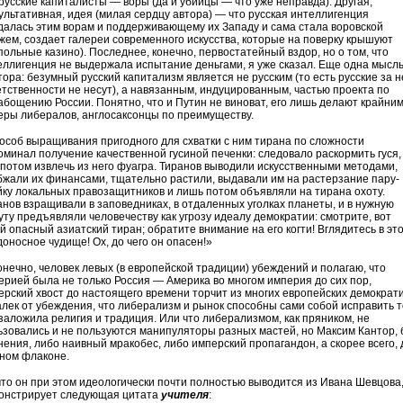
 русские капиталисты — воры (да и убийцы — что уже неправда). Другая,
ультативная, идея (милая сердцу автора) — что русская интеллигенция
далась этим ворам и поддерживающему их Западу и сама стала воровской
ажем, создает галереи современного искусства, которые на поверку крышуют
польные казино). Последнее, конечно, первостатейный вздор, но о том, что
еллигенция не выдержала испытание деньгами, я уже сказал. Еще одна мысл
тора: безумный русский капитализм является не русским (то есть русские за н
етственности не несут), а навязанным, индуцированным, частью проекта по
абощению России. Понятно, что и Путин не виноват, его лишь делают крайни
еры либералов, англосаксонцы по преимуществу.
особ выращивания пригодного для схватки с ним тирана по сложности
оминал получение качественной гусиной печенки: следовало раскормить гуся,
 потом извлечь из него фуагра. Тиранов выводили искусственными методами,
бжали их финансами, тщательно растили, выдавали им на растерзание пару-
йку локальных правозащитников и лишь потом объявляли на тирана охоту.
анов взращивали в заповедниках, в отдаленных уголках планеты, и в нужную
уту предъявляли человечеству как угрозу идеалу демократии: смотрите, вот
й опасный азиатский тиран; обратите внимание на его когти! Вглядитесь в эт
доносное чудище! Ох, до чего он опасен!»
конечно, человек левых (в европейской традиции) убеждений и полагаю, что
ерией была не только Россия — Америка во многом империя до сих пор,
ерский хвост до настоящего времени торчит из многих европейских демократи
алек от убеждения, что либерализм и рынок способны сами собой исправить т
 заложила религия и традиция. Или что либерализмом, как пряником, не
ьзовались и не пользуются манипуляторы разных мастей, но Максим Кантор, 
нения, либо наивный мракобес, либо имперский пропагандон, а скорее всего, 
дном флаконе.
 что он при этом идеологически почти полностью выводится из Ивана Шевцова
онстрирует следующая цитата
учителя
: