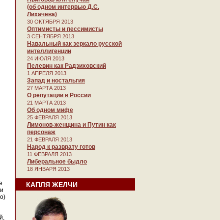
(об одном интервью Д.С.
Лихачева)
30 ОКТЯБРЯ 2013
Оптимисты и пессимисты
3 СЕНТЯБРЯ 2013
Навальный как зеркало русской
интеллигенции
24 ИЮЛЯ 2013
Пелевин как Радзиховский
1 АПРЕЛЯ 2013
Запад и ностальгия
27 МАРТА 2013
О репутации в России
21 МАРТА 2013
Об одном мифе
25 ФЕВРАЛЯ 2013
Лимонов-женщина и Путин как
персонаж
21 ФЕВРАЛЯ 2013
Народ к разврату готов
11 ФЕВРАЛЯ 2013
Либеральное быдло
18 ЯНВАРЯ 2013
е
КАПЛЯ ЖЕЛЧИ
ми
о)
й,