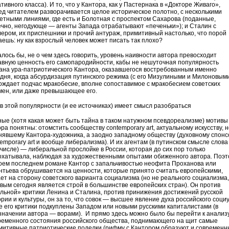
тивного класса). И то, что у Кантора, как у Пастернака в «Докторе Живаго»,
ед читателем разворачивается целое историческое полотно, с несколькими
етными линиями, где есть и Болотная с проспектом Сахарова (поданные,
ечно, негодующе — агенты Запада отрабатывают «печеньки»); и Сталин с
лером, их приспешники и прочий антураж, примитивный настолько, что порой
аешь: ну как взрослый человек может писать так плохо?
алось бы, не о чем здесь говорить, уровень наивности автора превосходит
авную ценность его самопародийности, кабы не нешуточная популярность
ана ура-патриотического Кантора, оказавшегося востребованным именно
одня, когда абсурдизация путинского режима (с его Мизулиными и Милоновым
ождает подчас мракобесие, вполне сопоставимое с мракобесием советских
мен, или даже превышающее его.
 в этой популярности (и ее источниках) имеет смысл разобраться
ные (хотя какая может быть тайна в таком натужном псевдореализме) мотивы
ра понятны: отомстить сообществу contemporary art, актуальному искусству, 
нявшему Кантора-художника, а заодно западному обществу (духовному спонс
emporary art и вообще либерализма). И их агентам (в путинском смысле слова
 числе) — либеральной прослойке в России, которая до сих пор только
охатывала, наблюдая за художественными опытами обиженного автора. Поэт
воем последнем романе Кантор с запальчивостью неофита Проханова или
нтьева обрушивается на ценности, которые принято считать европейскими,
ает на сторону советского варианта социализма (но не реального социализма,
овым сегодня является строй в большинстве европейских стран). Он против
ульной» критики Ленина и Сталина, против принижения достижений русской
рии и культуры, он за то, что совок — высшее явление духа российского соци
се его критики подкуплены Западом или новыми русскими капиталистами (в
значении автора — ворами). И прямо здесь можно было бы перейти к анализ
ременного состояния российского общества, поднимающего на щит самые
митивные патриотические поделки (рифму с Кантором образуют и современ