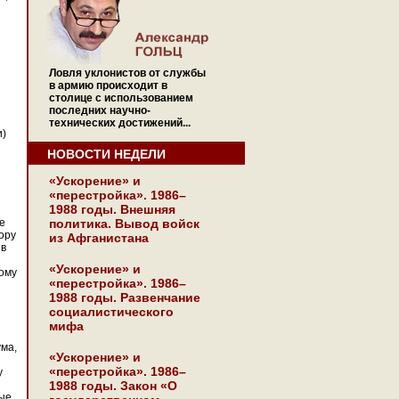
Ловля уклонистов от службы
в армию происходит в
столице с использованием
последних научно-
технических достижений...
и)
НОВОСТИ НЕДЕЛИ
«Ускорение» и
«перестройка». 1986–
1988 годы. Внешняя
не
политика. Вывод войск
ору
из Афганистана
 в
«Ускорение» и
ому
«перестройка». 1986–
1988 годы. Развенчание
социалистического
мифа
ума,
«Ускорение» и
«перестройка». 1986–
у
1988 годы. Закон «О
ные