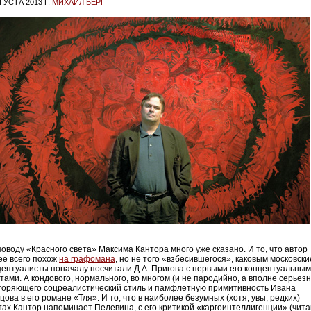
ГУСТА 2013 Г.
МИХАИЛ БЕРГ
поводу «Красного света» Максима Кантора много уже сказано. И то, что автор
ее всего похож
на графомана
, но не того «взбесившегося», каковым московски
цептуалисты поначалу посчитали Д.А. Пригова с первыми его концептуальны
тами. А кондового, нормального, во многом (и не пародийно, а вполне серьезн
торяющего соцреалистический стиль и памфлетную примитивность Ивана
ова в его романе «Тля». И то, что в наиболее безумных (хотя, увы, редких)
тах Кантор напоминает Пелевина, с его критикой «каргоинтеллигенции» (чита