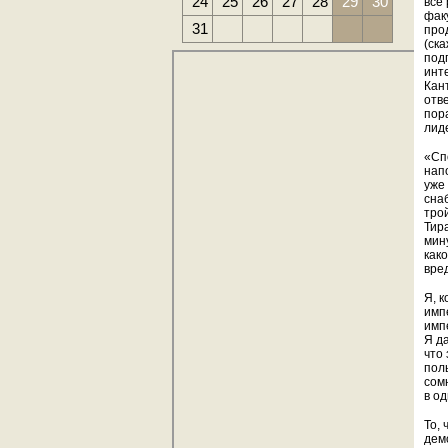
24
25
26
27
28
29
30
все
фак
31
про
(ск
под
инт
Кан
отв
пор
лид
«Сп
нап
уже
сна
тро
Тир
мин
како
вре
Я, 
имп
имп
Я д
что
пол
сом
в о
То,
дем