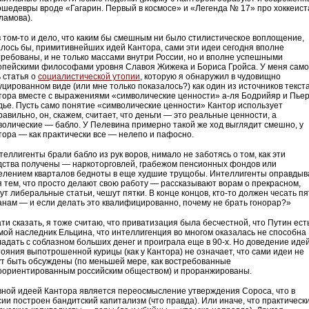
ошедевры вроде «Гагарин. Первый в космосе» и «Легенда № 17» про хоккеист
ламова).
в том-то и дело, что каким бы смешным ни было стилистическое воплощение,
алось бы, примитивнейших идей Кантора, сами эти идеи сегодня вполне
требованы, и не только массами внутри России, но и вполне успешными
опейскими философами уровня Славоя Жижека и Бориса Гройса. У меня само
ь статья о
социалистической утопии
, которую я обнаружил в чудовищно
уцированном виде (или мне только показалось?) как один из источников текст
тора вместе с выражениями «символические ценности» а-ля Бодрийяр и Пье
дье. Пусть само понятие «символические ценности» Кантор использует
авильно, он, скажем, считает, что деньги — это реальные ценности, а
волические — бабло. У Пелевина примерно такой же ход выглядит смешно, у
тора — как практически все — нелепо и пафосно.
еллигенты брали бабло из рук воров, нимало не заботясь о том, как эти
дства получены — наркоторговлей, грабежом пенсионных фондов или
елением кварталов бедноты в еще худшие трущобы. Интеллигенты оправдыв
я тем, что просто делают свою работу — рассказывают ворам о прекрасном,
ут либеральные статьи, чешут пятки. В конце концов, кто-то должен чесать пя
анам — и если делать это квалифицированно, почему не брать гонорар?»
ати сказать, я тоже считаю, что приватизация была бесчестной, что Путин ест
мой наследник Ельцина, что интеллигенция во многом оказалась не способна
ладать с соблазном больших денег и проиграла еще в 90-х. Но доведение иде
тояния выпотрошенной курицы (как у Кантора) не означает, что сами идеи не
ут быть обсуждены (по меньшей мере, как востребованные
оориентированным российским обществом) и проранжированы.
вной идеей Кантора является переосмысление утверждения Сороса, что в
сии построен бандитский капитализм (что правда). Или иначе, что практическ