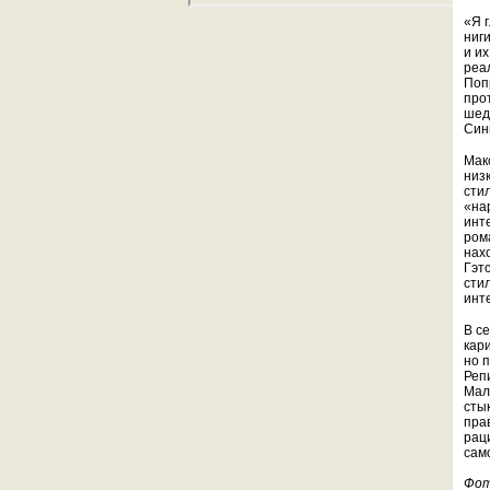
«Я 
ниг
и и
реа
Попр
про
шед
Син
Мак
низ
сти
«на
инт
ром
нах
Гэтс
сти
инт
В с
кар
но 
Реп
Мал
стык
пра
рац
сам
Фот