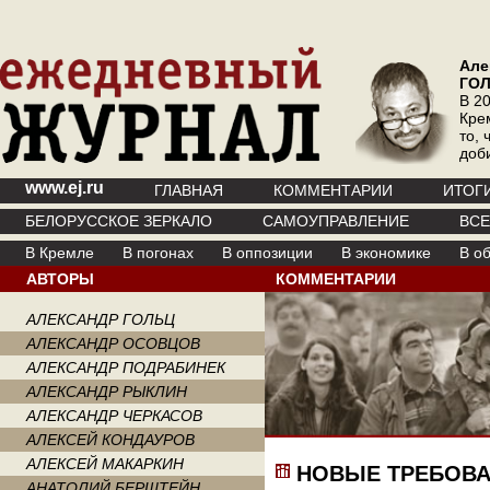
Але
ГО
В 20
Кре
то, 
доб
www.ej.ru
ГЛАВНАЯ
КОММЕНТАРИИ
ИТОГ
БЕЛОРУССКОЕ ЗЕРКАЛО
САМОУПРАВЛЕНИЕ
ВС
В Кремле
В погонах
В оппозиции
В экономике
В о
АВТОРЫ
КОММЕНТАРИИ
АЛЕКСАНДР ГОЛЬЦ
АЛЕКСАНДР ОСОВЦОВ
АЛЕКСАНДР ПОДРАБИНЕК
АЛЕКСАНДР РЫКЛИН
АЛЕКСАНДР ЧЕРКАСОВ
АЛЕКСЕЙ КОНДАУРОВ
АЛЕКСЕЙ МАКАРКИН
НОВЫЕ ТРЕБОВА
АНАТОЛИЙ БЕРШТЕЙН