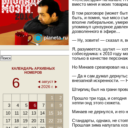
вместо меня и моих товари
В том разговоре (может быт
быть, и помня, чье мясо съ
вполне либеральное, умере
упомянул цензурное давлен
дозволенного в эфире…
— Ну, зовите! — сказал я, 
Я, разумеется, шутил — хот
собеседника: к 2010 году 
только в качестве персонаж
Но Минаев среагировал на 
КАЛЕНДАРЬ АРХИВНЫХ
НОМЕРОВ
— Да я сам думал дернутьс
6
внезапной искренности. — Н
август
2026 г.
Штирлиц был на грани прова
1
2
Прошло три года, и сегодн
хеппи-энд этого сюжета.
3
4
5
6
7
8
9
Минаев не дернулся, и его 
10
11
12
13
14
15
16
17
18
19
20
21
22
23
Стандарты, однако, не стоят
Прошлая зима напугала хозя