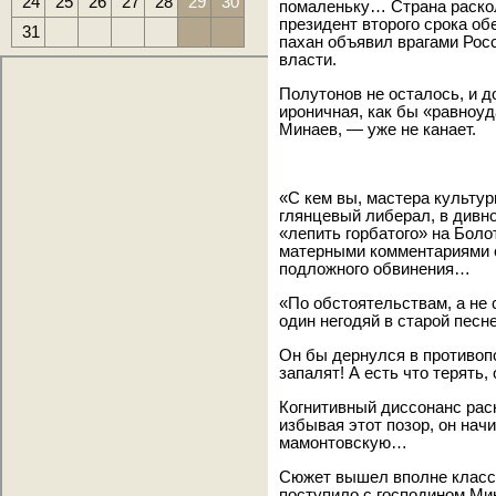
24
25
26
27
28
29
30
помаленьку… Страна раско
президент второго срока о
31
пахан объявил врагами Росс
власти.
Полутонов не осталось, и 
ироничная, как бы «равноуд
Минаев, — уже не канает.
«С кем вы, мастера культур
глянцевый либерал, в див
«лепить горбатого» на Бол
матерными комментариями о
подложного обвинения…
«По обстоятельствам, а не 
один негодяй в старой песн
Он бы дернулся в противопо
запалят! А есть что терять,
Когнитивный диссонанс раск
избывая этот позор, он нач
мамонтовскую…
Сюжет вышел вполне класси
поступило с господином Ми