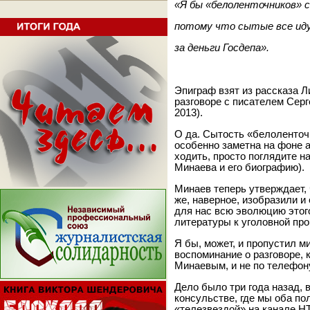
«Я бы «белоленточников» 
потому что сытые все иду
за деньги Госдепа».
Эпиграф взят из рассказа 
разговоре с писателем Сер
2013).
О да. Сытость «белоленточ
особенно заметна на фоне 
ходить, просто поглядите н
Минаева и его биографию).
Минаев теперь утверждает,
же, наверное, изобразили и
для нас всю эволюцию этого
литературы к уголовной пр
Я бы, может, и пропустил м
воспоминание о разговоре, 
Минаевым, и не по телефон
Дело было три года назад, 
консульстве, где мы оба по
«телезвездой» на канале Н