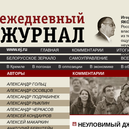
Иго
ЯК
Рос
вла
из т
ощу
неу
www.ej.ru
где 
ГЛАВНАЯ
КОММЕНТАРИИ
ИТОГ
про
БЕЛОРУССКОЕ ЗЕРКАЛО
САМОУПРАВЛЕНИЕ
ВС
инт
В Кремле
В погонах
В оппозиции
В экономике
В о
АВТОРЫ
КОММЕНТАРИИ
АЛЕКСАНДР ГОЛЬЦ
АЛЕКСАНДР ОСОВЦОВ
АЛЕКСАНДР ПОДРАБИНЕК
АЛЕКСАНДР РЫКЛИН
АЛЕКСАНДР ЧЕРКАСОВ
АЛЕКСЕЙ КОНДАУРОВ
АЛЕКСЕЙ МАКАРКИН
НЕУЛОВИМЫЙ Д
АНАТОЛИЙ БЕРШТЕЙН