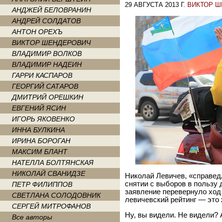
29 АВГУСТА 2013 Г.
ВИКТОР 
АНДЖЕЙ БЕЛОВРАНИН
АНДРЕЙ СОЛДАТОВ
АНТОН ОРЕХЪ
ВИКТОР ШЕНДЕРОВИЧ
ВЛАДИМИР ВОЛКОВ
ВЛАДИМИР НАДЕИН
ГАРРИ КАСПАРОВ
ГЕОРГИЙ САТАРОВ
ДМИТРИЙ ОРЕШКИН
ЕВГЕНИЙ ЯСИН
ИГОРЬ ЯКОВЕНКО
ИННА БУЛКИНА
ИРИНА БОРОГАН
МАКСИМ БЛАНТ
НАТЕЛЛА БОЛТЯНСКАЯ
НИКОЛАЙ СВАНИДЗЕ
Николай Левичев, «справед
снятии с выборов в пользу 
ПЕТР ФИЛИППОВ
заявление перевернуло ход
СВЕТЛАНА СОЛОДОВНИК
левичевский рейтинг — это ж
СЕРГЕЙ МИТРОФАНОВ
Ну, вы видели. Не видели? 
Все авторы