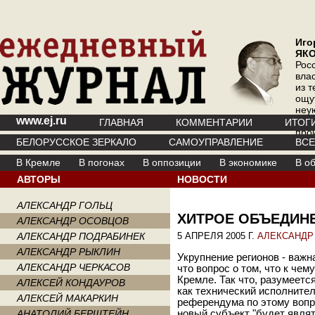
Иго
ЯК
Рос
вла
из т
ощу
неу
www.ej.ru
где 
ГЛАВНАЯ
КОММЕНТАРИИ
ИТОГ
про
БЕЛОРУССКОЕ ЗЕРКАЛО
САМОУПРАВЛЕНИЕ
ВС
инт
В Кремле
В погонах
В оппозиции
В экономике
В о
АВТОРЫ
НОВОСТИ
АЛЕКСАНДР ГОЛЬЦ
ХИТРОЕ ОБЪЕДИН
АЛЕКСАНДР ОСОВЦОВ
АЛЕКСАНДР ПОДРАБИНЕК
5 АПРЕЛЯ 2005 Г.
АЛЕКСАНДР
АЛЕКСАНДР РЫКЛИН
Укрупнение регионов - важн
АЛЕКСАНДР ЧЕРКАСОВ
что вопрос о том, что к чем
Кремле. Так что, разумеет
АЛЕКСЕЙ КОНДАУРОВ
как технический исполнител
АЛЕКСЕЙ МАКАРКИН
референдума по этому вопр
АНАТОЛИЙ БЕРШТЕЙН
новый субъект "будет явля