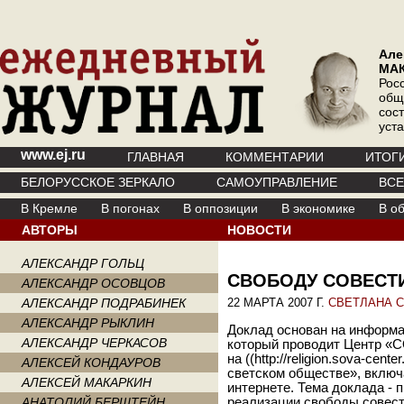
Але
МА
Рос
общ
сос
уст
www.ej.ru
ГЛАВНАЯ
КОММЕНТАРИИ
ИТОГ
БЕЛОРУССКОЕ ЗЕРКАЛО
САМОУПРАВЛЕНИЕ
ВС
В Кремле
В погонах
В оппозиции
В экономике
В о
АВТОРЫ
НОВОСТИ
АЛЕКСАНДР ГОЛЬЦ
СВОБОДУ СОВЕСТ
АЛЕКСАНДР ОСОВЦОВ
АЛЕКСАНДР ПОДРАБИНЕК
22 МАРТА 2007 Г.
СВЕТЛАНА 
АЛЕКСАНДР РЫКЛИН
Доклад основан на информац
АЛЕКСАНДР ЧЕРКАСОВ
который проводит Центр «
на ((http://religion.sova-cen
АЛЕКСЕЙ КОНДАУРОВ
светском обществе», включ
АЛЕКСЕЙ МАКАРКИН
интернете. Тема доклада - 
АНАТОЛИЙ БЕРШТЕЙН
реализации свободы совест