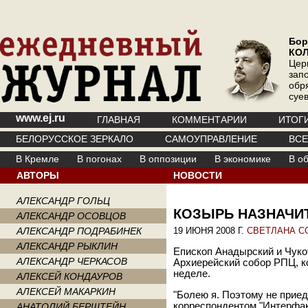
Бор
КО
Цер
зап
обр
суе
www.ej.ru
ГЛАВНАЯ
КОММЕНТАРИИ
ИТОГ
БЕЛОРУССКОЕ ЗЕРКАЛО
САМОУПРАВЛЕНИЕ
ВС
В Кремле
В погонах
В оппозиции
В экономике
В о
АВТОРЫ
НОВОСТИ
АЛЕКСАНДР ГОЛЬЦ
КОЗЫРЬ НАЗНАЧИ
АЛЕКСАНДР ОСОВЦОВ
АЛЕКСАНДР ПОДРАБИНЕК
19 ИЮНЯ 2008 Г.
СВЕТЛАНА С
АЛЕКСАНДР РЫКЛИН
Епископ Анадырский и Чукот
АЛЕКСАНДР ЧЕРКАСОВ
Архиерейский собор РПЦ, к
неделе.
АЛЕКСЕЙ КОНДАУРОВ
АЛЕКСЕЙ МАКАРКИН
"Болею я. Поэтому не приед
корреспондентом "Интерфакс-
АНАТОЛИЙ БЕРШТЕЙН