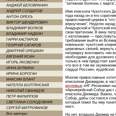
"затяжная болезнь с марта",
АНДЖЕЙ БЕЛОВРАНИН
АНДРЕЙ СОЛДАТОВ
Имя епископа Чукотского Д
года назад он и его соратн
АНТОН ОРЕХЪ
православной церкви в "отс
ВИКТОР ШЕНДЕРОВИЧ
вероучения". Неделю назад
ВЛАДИМИР ВОЛКОВ
Анадырской и Чукотской еп
свои претензии. В вину па
ВЛАДИМИР НАДЕИН
с католиками — пресловуты
ГАРРИ КАСПАРОВ
требование выйти из Всемир
новенькое: чукотские клир
ГЕОРГИЙ САТАРОВ
церковных связей, вернуть 
ДМИТРИЙ ОРЕШКИН
патриарху возглавить чин в
ЕВГЕНИЙ ЯСИН
необходимо для духовного 
только в чем предстоит каят
ИГОРЬ ЯКОВЕНКО
что все в том же экумениз
ИННА БУЛКИНА
сердце России», иудейских 
ИРИНА БОРОГАН
Многие православные хотели
МАКСИМ БЛАНТ
епископом Диомидом, в час
НАТЕЛЛА БОЛТЯНСКАЯ
интервью
«НГ-Религиям» на 
«Архиерейский Собор даст
НИКОЛАЙ СВАНИДЗЕ
епископа Диомида. Важно, 
ПЕТР ФИЛИППОВ
Собор, дабы состоялся спо
СВЕТЛАНА СОЛОДОВНИК
который помог бы ему понят
них».
СЕРГЕЙ МИТРОФАНОВ
Все авторы
Но нет, владыка Диомид на 