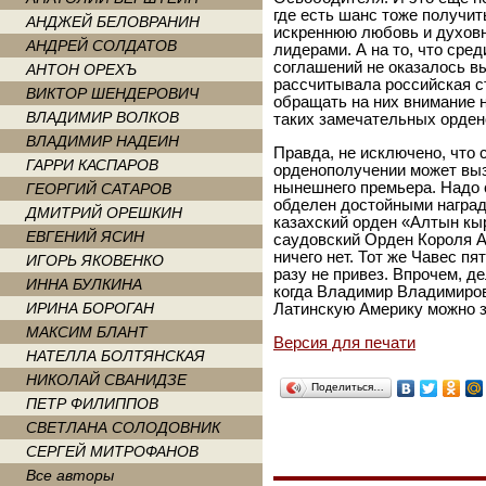
где есть шанс тоже получит
АНДЖЕЙ БЕЛОВРАНИН
искреннюю любовь и духов
АНДРЕЙ СОЛДАТОВ
лидерами. А на то, что ср
соглашений не оказалось вы
АНТОН ОРЕХЪ
рассчитывала российская ст
ВИКТОР ШЕНДЕРОВИЧ
обращать на них внимание н
ВЛАДИМИР ВОЛКОВ
таких замечательных ордено
ВЛАДИМИР НАДЕИН
Правда, не исключено, что 
ГАРРИ КАСПАРОВ
орденополучении может выз
нынешнего премьера. Надо 
ГЕОРГИЙ САТАРОВ
обделен достойными наград
ДМИТРИЙ ОРЕШКИН
казахский орден «Алтын кы
ЕВГЕНИЙ ЯСИН
саудовский Орден Короля А
ничего нет. Тот же Чавес пя
ИГОРЬ ЯКОВЕНКО
разу не привез. Впрочем, де
ИННА БУЛКИНА
когда Владимир Владимирови
ИРИНА БОРОГАН
Латинскую Америку можно з
МАКСИМ БЛАНТ
Версия для печати
НАТЕЛЛА БОЛТЯНСКАЯ
НИКОЛАЙ СВАНИДЗЕ
Поделиться…
ПЕТР ФИЛИППОВ
СВЕТЛАНА СОЛОДОВНИК
СЕРГЕЙ МИТРОФАНОВ
Все авторы