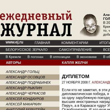
Але
ГО
В 20
Кре
то, 
доб
www.ej.ru
ГЛАВНАЯ
КОММЕНТАРИИ
ИТОГ
БЕЛОРУССКОЕ ЗЕРКАЛО
САМОУПРАВЛЕНИЕ
ВС
В Кремле
В погонах
В оппозиции
В экономике
В о
АВТОРЫ
КАПЛЯ ЖЕЛЧИ
АЛЕКСАНДР ГОЛЬЦ
ДУПЛЕТОМ
АЛЕКСАНДР ОСОВЦОВ
АЛЕКСАНДР ПОДРАБИНЕК
27 НОЯБРЯ 2008 Г.
АЛЕКСАНД
АЛЕКСАНДР РЫКЛИН
Если кто не заметил, в эти
АЛЕКСАНДР ЧЕРКАСОВ
дипломатическая победа, я 
за одну зарубежную поездк
АЛЕКСЕЙ КОНДАУРОВ
высших иностранных наград
АЛЕКСЕЙ МАКАРКИН
Перу», а в Каракасе «друг 
АНАТОЛИЙ БЕРШТЕЙН
Освободителя. И это еще н