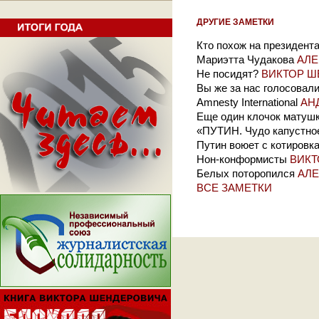
ДРУГИЕ ЗАМЕТКИ
Кто похож на президент
Мариэтта Чудакова
АЛЕ
Не посидят?
ВИКТОР Ш
Вы же за нас голосовал
Amnesty International
АН
Еще один клочок матушк
«ПУТИН. Чудо капустно
Путин воюет с котировк
Нон-конформисты
ВИКТ
Белых поторопился
АЛЕ
ВСЕ ЗАМЕТКИ