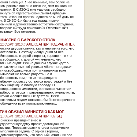
ожая ситуация. Я ее понимаю, тем более на
щем режиме все еще сложнее, чем на колонии-
селении. В СИЗО-1 мне удалось свободно
охнуть от «дагестанской Санта-Барбары».
гого названия произошедшего со мной дать не
у. В СИЗО-1 я была год назад, и меня
омнили и дружественно встретили сотрудники.
 вопрос: «Откуда приехала?» Отвечаю: «Из
естана». Все смеются.
НИСТИЯ С БАРСКОГО СТОЛА
АЛЕКСАНДР ПОДРАБИНЕК
 ДЕКАБРЯ 2013 //
истия двусмысленна, как и многое из того, что
ает власть. Поэтому и ощущения от нее
йственные: с одной стороны, хорошо, что кто-
освободился, с другой — печально, что
альные сидят. Речь в данном случае идет о
итзаключенных, об узниках «болотного дела».
ми освободившиеся почти наверняка тоже
ытывают не только радость, но и
боченность тем, что их товарищи по
ебному процессу остаются под стражей и без
бых надежд на близкую свободу. О
совершенстве амнистии, ее половинчатости и
ербности говорят правозащитники, журналисты,
литики и общественные деятели. Всем
вестливым людям хотелось бы безоговорочного
вобождения всех политзаключенных.
ТИН ОБУЗИЛ АМНИСТИЮ КАК МОГ
АЛЕКСАНДР ГОЛЬЦ
 ДЕКАБРЯ 2013 //
сийский президент внес в
сударственнуюдуму проект долгожданной
истии. Перед авторами стояла практически
выполнимая задача. С одной стороны,
демонстрировать, что главный начальник все-