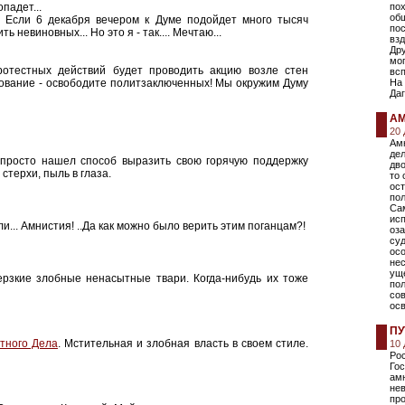
падет...
пох
об
и? Если 6 декабря вечером к Думе подойдет много тысяч
по
ь невиновных... Но это я - так.... Мечтаю...
взд
Дру
мог
протестных действий будет проводить акцию возле стен
всп
бование - освободите политзаключенных! Мы окружим Думу
На
Даг
АМ
20
Амн
дел
 просто нашел способ выразить свою горячую поддержку
дво
 стерхи, пыль в глаза.
то 
ост
пол
Са
исп
и... Амнистия! ..Да как можно было верить этим поганцам?!
оза
суд
осо
не
ущ
ерзкие злобные ненасытные твари. Когда-нибудь их тоже
по
со
ос
ПУ
тного Дела
. Мстительная и злобная власть в своем стиле.
10
Рос
Го
амн
не
про