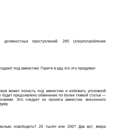
олжностных преступлений: 285 (злоупотребление
падают под амнистию. Горите в аду, кто это придумал
ов может попасть под амнистию и избежать уголовной
му будет предъявлено обвинение по более тяжкой статье —
чиями. Это следует из проекта амнистии, внесенного
думу.
колько освободить? 20 тысяч или 200? Дак вот, вчера