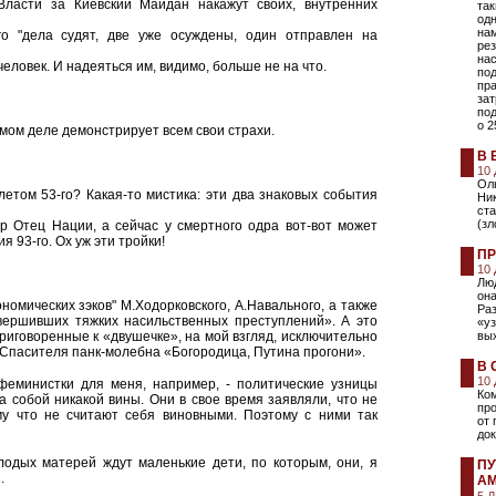
Власти за Киевский Майдан накажут своих, внутренних
так
од
нам
го "дела судят, две уже осуждены, один отправлен на
ре
нас
еловек. И надеяться им, видимо, больше не на что.
по
пра
зат
под
о 2
самом деле демонстрирует всем свои страхи.
В 
10
Ол
етом 53-го? Какая-то мистика: эти два знаковых события
Ни
ста
(з
ер Отец Нации, а сейчас у смертного одра вот-вот может
я 93-го. Ох уж эти тройки!
ПР
10
Люд
он
ономических зэков" М.Ходорковского, А.Навального, а также
Раз
овершивших тяжких насильственных преступлений». А это
«уз
иговоренные к «двушечке», на мой взгляд, исключительно
вых
 Спасителя панк-молебна «Богородица, Путина прогони».
В 
10
-феминистки для меня, например, - политические узницы
Ком
 собой никакой вины. Они в свое время заявляли, что не
про
му что не считают себя виновными. Поэтому с ними так
от
док
лодых матерей ждут маленькие дети, по которым, они, я
ПУ
.
А