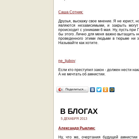
Саша Сотник:
Друзья, выскажу свое мнение. Я не юрист, н
являются независимыми, и закрыть могу
происходит с узниками 6 мая. Ну, пусть при
бы этого. Лично для меня важно вытащить н
проведенного этими людьми в тюрьме ни з
Называйте как хотите.
ne_ljubov
:
Если кто преступил закон - должен нести нак
А не мечтать об амнистии.
Поделиться…
В БЛОГАХ
5 ДЕКАБРЯ 2013
Александр Рыклин:
Ну, что же, очертания будущей амнистии