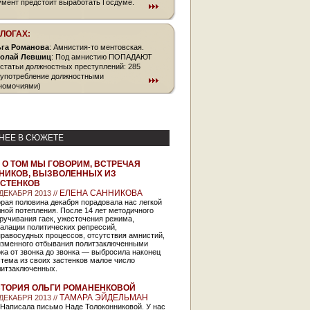
умент предстоит выработать Госдуме.
БЛОГАХ:
га Романова
: Амнистия-то ментовская.
олай Левшиц
: Под амнистию ПОПАДАЮТ
 статьи должностных преступлений: 285
оупотребление должностными
номочиями)
НЕЕ В СЮЖЕТЕ
 О ТОМ МЫ ГОВОРИМ, ВСТРЕЧАЯ
НИКОВ, ВЫЗВОЛЕННЫХ ИЗ
СТЕНКОВ
ЕЛЕНА САННИКОВА
 ДЕКАБРЯ 2013 //
рая половина декабря порадовала нас легкой
ной потепления. После 14 лет методичного
ручивания гаек, ужесточения режима,
алации политических репрессий,
равосудных процессов, отсутствия амнистий,
изменного отбывания политзаключенными
ка от звонка до звонка — выбросила наконец
тема из своих застенков малое число
литзаключенных.
ТОРИЯ ОЛЬГИ РОМАНЕНКОВОЙ
ТАМАРА ЭЙДЕЛЬМАН
 ДЕКАБРЯ 2013 //
Написала письмо Наде Толоконниковой. У нас