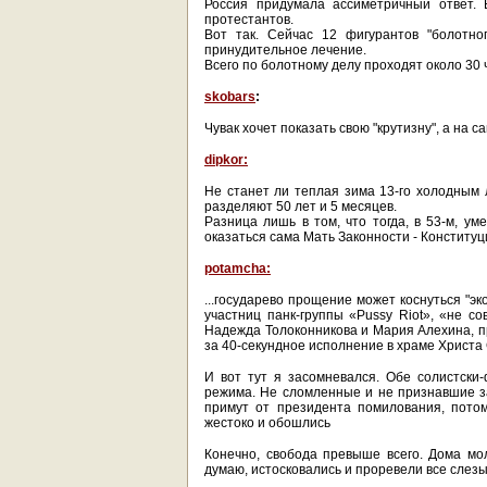
Россия придумала ассиметричный ответ. 
протестантов.
Вот так. Сейчас 12 фигурантов "болотно
принудительное лечение.
Всего по болотному делу проходят около 30 ч
skobars
:
Чувак хочет показать свою "крутизну", а на 
dipkor:
Не станет ли теплая зима 13-го холодным л
разделяют 50 лет и 5 месяцев.
Разница лишь в том, что тогда, в 53-м, ум
оказаться сама Мать Законности - Конституци
potamcha:
...государево прощение может коснуться "эк
участниц панк-группы «Pussy Riot», «не с
Надежда Толоконникова и Мария Алехина, пр
за 40-секундное исполнение в храме Христа
И вот тут я засомневался. Обе солистски
режима. Не сломленные и не признавшие за
примут от президента помилования, пото
жестоко и обошлись
Конечно, свобода превыше всего. Дома мо
думаю, истосковались и проревели все слезы