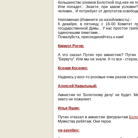
большинство узников Болотной под нее не по
Или попадет... Знаете, при каком услови
человек... И потребует от депутатов освободит
Напоминаю (Извините за назойливость) -
6 декабря, в пятницу, с 16-00 Комитет 
государственной Думы... У нас простое тре
одиночными пикетами...
Пожалуйста, присоединяйтесь к нам!
Кирилл Рогов:
А что сказал Путин про амнистию? Путин
"Беркуту". Или мы не знали. А то все - стерхи,
Ксения Косенко:
Надеюсь у кого-то розовые очки разом слетел
Алексей Навальный:
Амнистии по 'Болотному делу' не будет. М
никто не пожалеет.
Илья Яшин:
Путин отказал в амнистии фигурантам
Боло
Мужества ребятам. Они герои.
vg-saveliev: