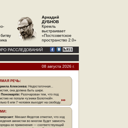
Аркадий
ДУБНОВ
по-
Кремль
выстраивает
 битву
«Постсоветское
ника
пространство 2.0»
РО РАССЛЕДОВАНИЙ
08 августа 2026 г.
ЯМАЯ РЕЧЬ:
мила Алексеева:
Недостаточная...
истия, она должна быть шире.
 Пономарёв:
Разочарован тем, что под
истию не попали «узники Болотной».
олько 6 или 7 человек выходят на свободу.
СМИ:
мерсант
: Михаил Федотов отметил, что ход
ведения амнистии во многом будет зависеть
порядка ее применения — соответствующий