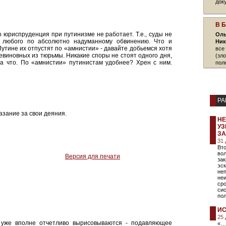
док
В 
о юриспруденция при путинизме не работает. Т.е., суды не
Оль
т любого по абсолютно надуманному обвинению. Что и
Ник
 Путине их отпустят по «амнистии» - давайте добьемся хотя
все
евиновных из тюрьмы. Никакие споры не стоят одного дня,
(зл
а что. По «амнистии» путинистам удобнее? Хрен с ним.
пол
РА
азание за свои деяния.
НЕ
УЗ
ЗА
31
Вто
вол
Версия для печати
зак
эск
неп
не
сро
сис
по
ИС
25
 уже вполне отчетливо вырисовываются - подавляющее
«…