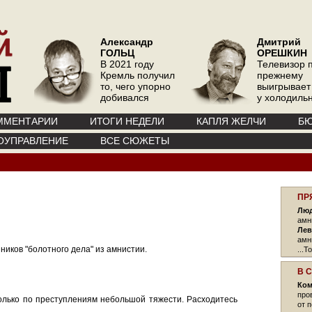
Александр
Дмитрий
ГОЛЬЦ
ОРЕШКИН
В 2021 году
Телевизор 
Кремль получил
прежнему
то, чего упорно
выигрывает
добивался
у холодиль
ММЕНТАРИИ
ИТОГИ НЕДЕЛИ
КАПЛЯ ЖЕЛЧИ
БЮ
ОУПРАВЛЕНИЕ
ВСЕ СЮЖЕТЫ
ПР
Люд
амн
Лев
амн
ников "болотного дела" из амнистии.
...Т
В 
Ком
про
только по преступлениям небольшой тяжести. Расходитесь
от 