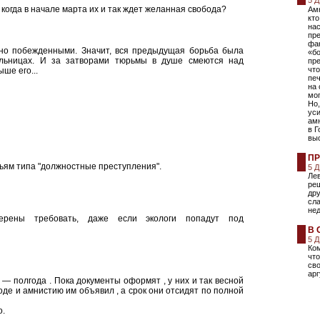
5 
 когда в начале марта их и так ждет желанная свобода?
Амн
кто
на
пре
фа
ьно побежденными. Значит, вся предыдущая борьба была
«бо
ельницах. И за затворами тюрьмы в душе смеются над
пре
что
ше его...
печ
на 
мог
Но,
уси
амн
в Г
вы
ПР
тьям типа "должностные преступления".
5 
Лев
реш
дру
сла
не
ерены требовать, даже если экологи попадут под
В 
5 
Ком
чт
сво
арг
 — полгода . Пока документы оформят , у них и так весной
роде и амнистию им объявил , а срок они отсидят по полной
о.