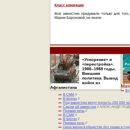
Класс коррекции
:
Всю амнистию придумали только для того,
Марии Бароновой, не иначе.
«Ускорение» и
«перестройка».
1986–1988 годы.
Внешняя
политика. Вывод
войск из
Мат
Афганистана
В 
В СМИ
//
В блогах
//
Под амнистию могут попасть 200 000 че
Сказки об амнистии
// АЛЕКСАНДР ПО
Прямая речь
//
В СМИ
//
В блогах
//
Прямая речь
//
Цена жизни в обществе без права и суд