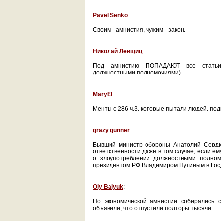
Pavel Senko
:
Своим - амнистия, чужим - закон.
Николай Левщиц
:
Под амнистию ПОПАДАЮТ все статьи д
должностными полномочиями)
MaryEl
:
Менты с 286 ч.3, которые пытали людей, под
grazy gunner
:
Бывший министр обороны Анатолий Сердюк
ответственности даже в том случае, если е
о злоупотреблении должностными полномо
президентом РФ Владимиром Путиным в Гос
Oly Balyuk
:
По экономической амнистии собирались с
объявили, что отпустили полторы тысячи.