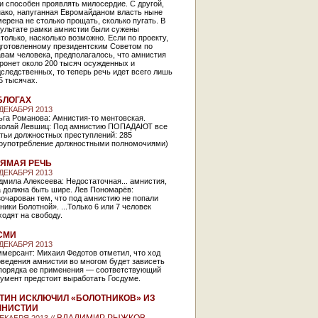
и способен проявлять милосердие. С другой,
нако, напуганная Евромайданом власть ныне
ерена не столько прощать, сколько пугать. В
зультате рамки амнистии были сужены
только, насколько возможно. Если по проекту,
дготовленному президентским Советом по
вам человека, предполагалось, что амнистия
ронет около 200 тысяч осужденных и
следственных, то теперь речь идет всего лишь
5 тысячах.
БЛОГАХ
 ДЕКАБРЯ 2013
ьга Романова: Амнистия-то ментовская.
колай Левшиц: Под амнистию ПОПАДАЮТ все
тьи должностных преступлений: 285
лоупотребление должностными полномочиями)
ЯМАЯ РЕЧЬ
 ДЕКАБРЯ 2013
мила Алексеева: Недостаточная... амнистия,
а должна быть шире. Лев Пономарёв:
очарован тем, что под амнистию не попали
ники Болотной». ...Только 6 или 7 человек
одят на свободу.
СМИ
 ДЕКАБРЯ 2013
мерсант: Михаил Федотов отметил, что ход
ведения амнистии во многом будет зависеть
 порядка ее применения — соответствующий
умент предстоит выработать Госдуме.
ТИН ИСКЛЮЧИЛ «БОЛОТНИКОВ» ИЗ
МНИСТИИ