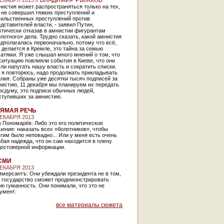
ВЛАДИМИР РЫЖКОВ
ДЕКАБРЯ 2013 //
истия может распространяться только на тех,
 не совершил тяжких преступлений и
сильственных преступлений против
дставителей власти, - заявил Путин,
ктически отказав в амнистии фигурантам
лотного» дела. Трудно сказать, какой амнистия
дполагалась первоначально, потому что всё,
 делается в Кремле, это тайна за семью
атями. Я уже слышал много мнений о том, что
ситуацию повлияли события в Киеве, что они
ли напугать нашу власть и сократить списки.
 я повторюсь, надо продолжать прикладывать
лия. Собраны уже десятки тысяч подписей за
истию, 11 декабря мы планируем их передать
осдуму, это подписи обычных людей,
ступивших за амнистию.
ЯМАЯ РЕЧЬ
ДЕКАБРЯ 2013
 Пономарёв: Либо это его политическое
ение: наказать всех «болотников», чтобы
гим было неповадно... Или у меня есть очень
бая надежда, что он сам находится в плену
достоверной информации.
СМИ
ДЕКАБРЯ 2013
мерсантъ: Они убеждали президента не в том,
о государство сможет продемонстрировать
ю гуманность. Они понимали, что это не
умент.
все материалы сюжета