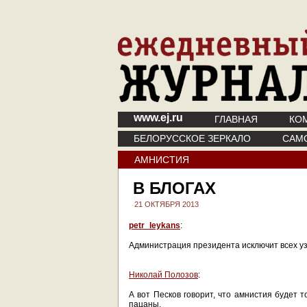
www.ej.ru
ГЛАВНАЯ
КО
БЕЛОРУССКОЕ ЗЕРКАЛО
САМ
АМНИСТИЯ
В БЛОГАХ
21 ОКТЯБРЯ 2013
petr_leykans
:
Администрация президента исключит всех уз
Николай Полозов
:
А вот Песков говорит, что амнистия будет 
пацаны.