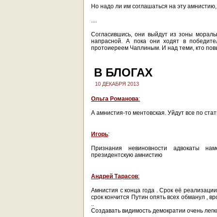
Но надо ли им соглашаться на эту амнистию,
....
Согласившись, они выйдут из зоны морал
напрасной. А пока они ходят в победит
протоиереем Чаплиным. И над теми, кто повы
В БЛОГАХ
10 ДЕКАБРЯ 2013
Ольга Романова
:
А амнистия-то ментовская. Уйдут все по ста
Игорь
:
Признания невиновности адвокаты нам
президентскую амнистию
Андрей Тарасов
:
Амнистия с конца года . Cрок её реализации
срок кончится Путин опять всех обманул , в
..
Создавать видимость демократии очень легк