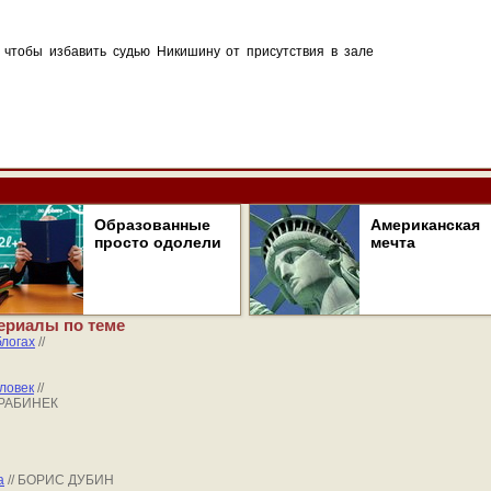
 чтобы избавить судью Никишину от присутствия в зале
Образованные
Американская
просто одолели
мечта
ериалы по теме
блогах
//
ловек
//
ДРАБИНЕК
а
// БОРИС ДУБИН