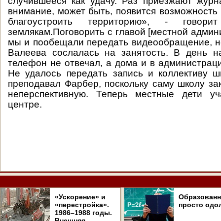
случившееся как удачу. Раз приезжают журн
внимание, может быть, появится возможность 
благоустроить территорию», - говор
землякам.Поговорить с главой [местной админ
мы и пообещали передать видеообращение, н
Валеева сослалась на занятость. В день н
телефон не отвечал, а дома и в администраци
Не удалось передать запись и коллективу шк
преподавал Фарбер, поскольку саму школу зак
неперспективную. Теперь местные дети у
центре.
«Ускорение» и
Образован
«перестройка».
просто одо
1986–1988 годы.
Внешняя