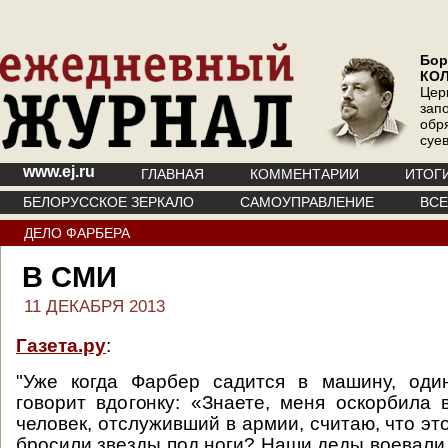
Бор
КО
Цер
зап
обр
суе
www.ej.ru
ГЛАВНАЯ
КОММЕНТАРИИ
ИТОГ
БЕЛОРУССКОЕ ЗЕРКАЛО
САМОУПРАВЛЕНИЕ
ВС
ДЕЛО ФАРБЕРА
В СМИ
11 ДЕКАБРЯ 2013
Газета.ру
:
"Уже когда Фарбер садится в машину, оди
говорит вдогонку: «Знаете, меня оскорбила 
человек, отслуживший в армии, считаю, что эт
бросили звезды под ноги? Наши деды воевали 