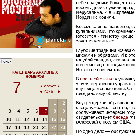
себе праздники Рождества 
восемь дней служили празд
Иерусалима. И в Вифлееме 
Иордан не ходили.
Бессмысленно, наверное, с
купальниками, что крещенск
готовится к таинству креще
хочет изменить ее.
Глубокие традиции исчезаю
мифами и обрядами. И в это
голубой скандал, скандал в
почти месяц протодиаконом
Но это не совсем так.
КАЛЕНДАРЬ АРХИВНЫХ
НОМЕРОВ
В
прошлой статье
я упомяну
7
у руля церковного управлени
август
внутрицерковные вещи. Одн
2026 г.
гражданскому обществу.
1
2
Внутри церкви образовалась
спецслужбами. Понятно, чт
3
4
5
6
7
8
9
обслуживают интересы госуд
свидетельствует
беседа
гл
10
11
12
13
14
15
16
(Алфеева) с послом США.
17
18
19
20
21
22
23
Но одно дело — обслуживаю