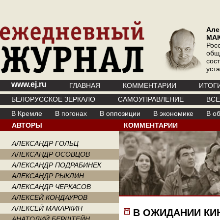
Але
МА
Рос
общ
сос
уст
www.ej.ru
ГЛАВНАЯ
КОММЕНТАРИИ
ИТОГ
БЕЛОРУССКОЕ ЗЕРКАЛО
САМОУПРАВЛЕНИЕ
ВС
В Кремле
В погонах
В оппозиции
В экономике
В о
АВТОРЫ
КОММЕНТАРИИ
АЛЕКСАНДР ГОЛЬЦ
АЛЕКСАНДР ОСОВЦОВ
АЛЕКСАНДР ПОДРАБИНЕК
АЛЕКСАНДР РЫКЛИН
АЛЕКСАНДР ЧЕРКАСОВ
АЛЕКСЕЙ КОНДАУРОВ
АЛЕКСЕЙ МАКАРКИН
В ОЖИДАНИИ КИ
АНАТОЛИЙ БЕРШТЕЙН