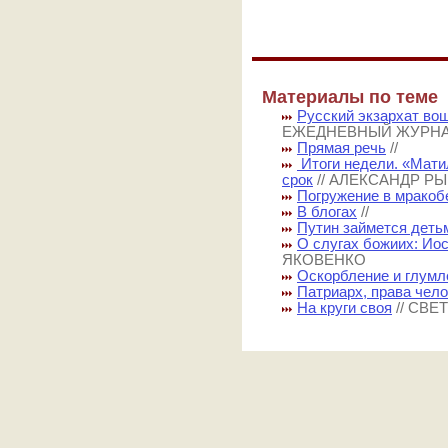
Материалы по теме
Русский экзархат во
ЕЖЕДНЕВНЫЙ ЖУРН
Прямая речь
//
Итоги недели. «Мати
срок
// АЛЕКСАНДР Р
Погружение в мракоб
В блогах
//
Путин займется деть
О слугах божиих: Ио
ЯКОВЕНКО
Оскорбление и глумл
Патриарх, права чело
На круги своя
// СВ