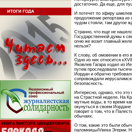
достаточно. Да еще, для п
И потечет по эфиру шмелев
продолжение репортажа из о
чудом стояли, там другое ж
Странно, что еще не нашел
Государственной думы к св
огню же возит главный жел
нельзя?
К слову, об омовении в его
Одно из них относится кXVI
Яковлев Гагара ходил из Ие
путем проследовали тысячи
Иордан и обратно требовал
сопровождали иерусалимск
безопасность.
Интересно, однако, что это
на Страстной неделе. На Кр
мутные воды, в то время к
окунуться в своем Иордане
говорит о том, что в Палес
обычаях.
О том, какие это были обыч
паломницыIVвека Эгерии. Н