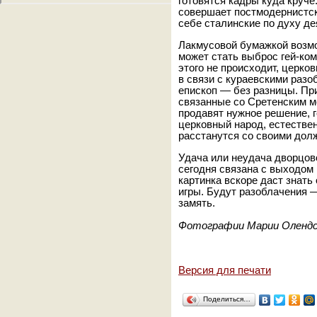
готовятся кадры куда круче.
совершает постмодернистск
себе сталинские по духу де
Лакмусовой бумажкой возм
может стать выброс гей-ко
этого не происходит, церко
в связи с кураевскими разо
епископ — без разницы. Пр
связанные со Сретенским 
продавят нужное решение, г
церковный народ, естестве
расстанутся со своими долж
Удача или неудача дворцов
сегодня связана с выходом 
картинка вскоре даст знать
игры. Будут разоблачения 
замять.
Фотографии Марии Олендс
Версия для печати
Поделиться…