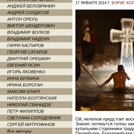
17 ЯНВАРЯ 2014 Г.
БОРИС КО
АНДЖЕЙ БЕЛОВРАНИН
АНДРЕЙ СОЛДАТОВ
АНТОН ОРЕХЪ
ВИКТОР ШЕНДЕРОВИЧ
ВЛАДИМИР ВОЛКОВ
ВЛАДИМИР НАДЕИН
ГАРРИ КАСПАРОВ
ГЕОРГИЙ САТАРОВ
ДМИТРИЙ ОРЕШКИН
ЕВГЕНИЙ ЯСИН
ИГОРЬ ЯКОВЕНКО
ИННА БУЛКИНА
ИРИНА БОРОГАН
МАКСИМ БЛАНТ
НАТЕЛЛА БОЛТЯНСКАЯ
НИКОЛАЙ СВАНИДЗЕ
ПЕТР ФИЛИППОВ
СВЕТЛАНА СОЛОДОВНИК
Ой, нелегкое предстоит вос
Значит, потянутся толпы за
СЕРГЕЙ МИТРОФАНОВ
купальням сторонники трад
Все авторы
Петербурге, Екатеринбурге 