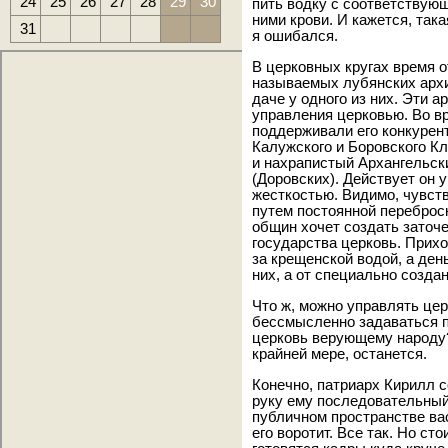
24
25
26
27
28
29
30
пить водку с соответствую
ними крови. И кажется, така
31
я ошибался.
В церковных кругах время о
называемых лубянских архи
даче у одного из них. Эти 
управления церковью. Во в
поддерживали его конкурен
Калужского и Боровского Кл
и нахрапистый Архангельск
(Доровских). Действует он 
жесткостью. Видимо, чувств
путем постоянной переброс
общин хочет создать заточ
государства церковь. Прих
за крещенской водой, а ден
них, а от специально созда
Что ж, можно управлять цер
бессмысленно задаваться п
церковь верующему народу?
крайней мере, останется.
Конечно, патриарх Кирилл 
руку ему последовательный 
публичном пространстве ва
его воротит. Все так. Но ст