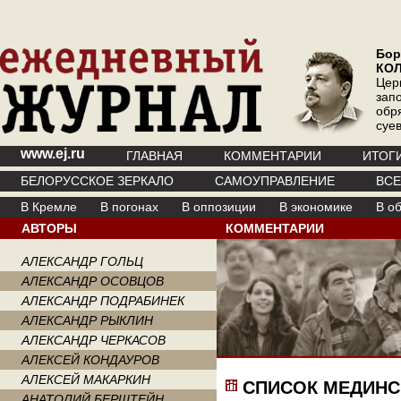
Бор
КО
Цер
зап
обр
суе
www.ej.ru
ГЛАВНАЯ
КОММЕНТАРИИ
ИТОГ
БЕЛОРУССКОЕ ЗЕРКАЛО
САМОУПРАВЛЕНИЕ
ВС
В Кремле
В погонах
В оппозиции
В экономике
В о
АВТОРЫ
КОММЕНТАРИИ
АЛЕКСАНДР ГОЛЬЦ
АЛЕКСАНДР ОСОВЦОВ
АЛЕКСАНДР ПОДРАБИНЕК
АЛЕКСАНДР РЫКЛИН
АЛЕКСАНДР ЧЕРКАСОВ
АЛЕКСЕЙ КОНДАУРОВ
АЛЕКСЕЙ МАКАРКИН
СПИСОК МЕДИНС
АНАТОЛИЙ БЕРШТЕЙН