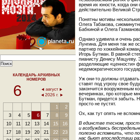
время их юности, когда он
действительно Великой Стр
Понятны мотивы нескольких
Олега Табакова, сиюминут
Бабкиной и Олега Газманов
Однако удивила и очень рас
Лунгина. Для меня так же о
партнер по хоккейной кома
Игорь Бутман. В равной сте
пианисту Денису Мацуеву. Э
разделяющие «ценности» ф
недемократического госуда
КАЛЕНДАРЬ АРХИВНЫХ
Уж они-то должны отдавать 
НОМЕРОВ
ставят под угрозу свое буд
6
закончится вооруженным ко
август
вечеринках, про которые мн
2026 г.
Бутман, придется забыть. 
просто не пустят.
1
2
Ох, как тут опять не вспом
3
4
5
6
7
8
9
В единстве тесном, прост
10
11
12
13
14
15
16
и возбуждаясь беспредельн
17
18
19
20
21
22
23
полезно вспомнить, что по
нас бьют впоследствии ра