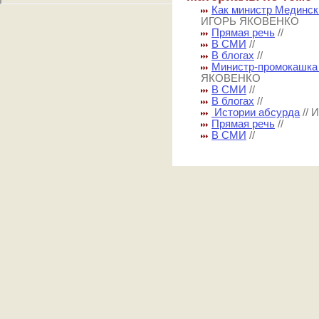
Как министр Мединск
ИГОРЬ ЯКОВЕНКО
Прямая речь
//
В СМИ
//
В блогах
//
Министр-промокашка 
ЯКОВЕНКО
В СМИ
//
В блогах
//
Истории абсурда
//
Прямая речь
//
В СМИ
//