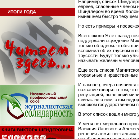
Например, список Шиндлера
евреев, спасенные членом 
Шиндлером во время Холоко
нынешнем быстро текущем 
Но есть примеры и посвеже
Всего около 9 лет назад по
поддержали осуждение Миха
только об одном: чтобы при
вспомнил об их гнусном и п
трусости. Будут только улы
называть железным человек
Еще есть список Магнитског
моральные и нравственные 
И наконец, вчера появился
название говорит о том, чт
репутацией, нынешний мин
сейчас не о нем, этом недо
высоком государственном п
В этот список вошли много
У меня нет морального пра
Василия Ланового и Алексея
решения лежит ностальгия 
незабываемым ролях в фил