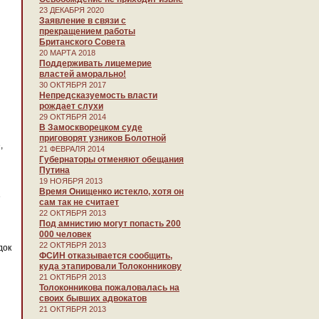
23 ДЕКАБРЯ 2020
Заявление в связи с
прекращением работы
Британского Совета
20 МАРТА 2018
Поддерживать лицемерие
властей аморально!
30 ОКТЯБРЯ 2017
Непредсказуемость власти
рождает слухи
29 ОКТЯБРЯ 2014
В Замоскворецком суде
приговорят узников Болотной
,
21 ФЕВРАЛЯ 2014
Губернаторы отменяют обещания
Путина
19 НОЯБРЯ 2013
Время Онищенко истекло, хотя он
е
сам так не считает
22 ОКТЯБРЯ 2013
Под амнистию могут попасть 200
000 человек
22 ОКТЯБРЯ 2013
док
ФСИН отказывается сообщить,
куда этапировали Толоконникову
21 ОКТЯБРЯ 2013
Толоконникова пожаловалась на
своих бывших адвокатов
21 ОКТЯБРЯ 2013