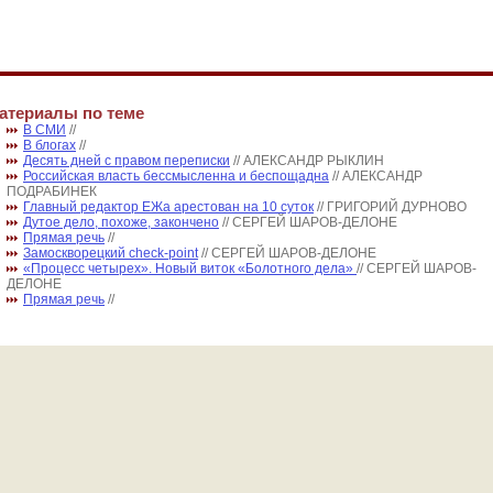
атериалы по теме
В СМИ
//
В блогах
//
Десять дней с правом переписки
// АЛЕКСАНДР РЫКЛИН
Российская власть бессмысленна и беспощадна
// АЛЕКСАНДР
ПОДРАБИНЕК
Главный редактор ЕЖа арестован на 10 суток
// ГРИГОРИЙ ДУРНОВО
Дутое дело, похоже, закончено
// СЕРГЕЙ ШАРОВ-ДЕЛОНЕ
Прямая речь
//
Замоскворецкий check-point
// СЕРГЕЙ ШАРОВ-ДЕЛОНЕ
«Процесс четырех». Новый виток «Болотного дела»
// СЕРГЕЙ ШАРОВ-
ДЕЛОНЕ
Прямая речь
//