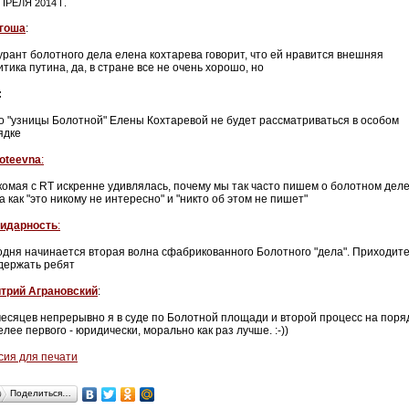
ПРЕЛЯ 2014 Г.
гоша
:
урант болотного дела елена кохтарева говорит, что ей нравится внешняя
тика путина, да, в стране все не очень хорошо, но
:
о "узницы Болотной" Елены Кохтаревой не будет рассматриваться в особом
ядке
Koteevna
:
комая с RT искренне удивлялась, почему мы так часто пишем о болотном деле
а как "это никому не интересно" и "никто об этом не пишет"
идарность
:
одня начинается вторая волна сфабрикованного Болотного "дела". Приходит
держать ребят
трий Аграновский
:
месяцев непрерывно я в суде по Болотной площади и второй процесс на поря
лее первого - юридически, морально как раз лучше. :-))
сия для печати
Поделиться…