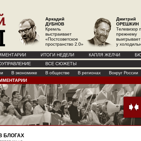
Аркадий
Дмитрий
ДУБНОВ
ОРЕШКИН
Кремль
Телевизор 
выстраивает
прежнему
«Постсоветское
выигрывает
пространство 2.0»
у холодиль
ММЕНТАРИИ
ИТОГИ НЕДЕЛИ
КАПЛЯ ЖЕЛЧИ
БЮ
ОУПРАВЛЕНИЕ
ВСЕ СЮЖЕТЫ
ии
В экономике
В обществе
В регионах
Вокруг России
ММЕНТАРИИ
В БЛОГАХ