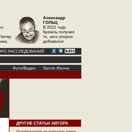
Александр
ГОЛЬЦ
по-
В 2021 году
Кремль получил
 битву
то, чего упорно
ника
добивался
РО РАССЛЕДОВАНИЙ
Фото/Видео
Капля Желчи
ДРУГИЕ СТАТЬИ АВТОРА
Освобождение не приходит извне