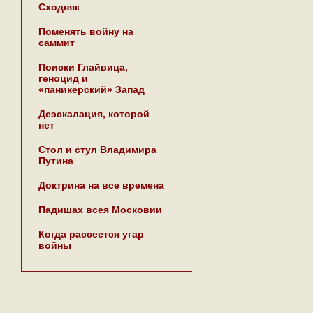
Сходняк
Поменять войну на
саммит
Поиски Глайвица,
геноцид и
«паникерский» Запад
Деэскалация, которой
нет
Стол и стул Владимира
Путина
Доктрина на все времена
Падишах всея Московии
Когда рассеется угар
войны