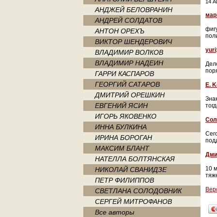
14 А
АНДЖЕЙ БЕЛОВРАНИН
мар
АНДРЕЙ СОЛДАТОВ
фиг
АНТОН ОРЕХЪ
поли
ВИКТОР ШЕНДЕРОВИЧ
yuri
ВЛАДИМИР ВОЛКОВ
ВЛАДИМИР НАДЕИН
Дел
пор
ГАРРИ КАСПАРОВ
ГЕОРГИЙ САТАРОВ
E. 
ДМИТРИЙ ОРЕШКИН
Зна
ЕВГЕНИЙ ЯСИН
тогд
ИГОРЬ ЯКОВЕНКО
Сол
ИННА БУЛКИНА
Сег
ИРИНА БОРОГАН
под
МАКСИМ БЛАНТ
Дми
НАТЕЛЛА БОЛТЯНСКАЯ
10 
НИКОЛАЙ СВАНИДЗЕ
тяже
ПЕТР ФИЛИППОВ
Вер
СВЕТЛАНА СОЛОДОВНИК
СЕРГЕЙ МИТРОФАНОВ
Все авторы