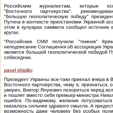
Российским журналистам, которые о
"Восточного партнерства", рекомендова
"большую геополитическую победу" президе
Путина в контексте приостановки Украиной ас
этом в кулуарах саммита сообщил источник 
кругах.
"Российские СМИ получили "темник" Крем
неподписание Соглашения об ассоциации Укр
является большой геополитической победой П
собеседник.
pavel shipilin
:
Президент Украины все-таки приехал вчера в 
Восточного партнерства, чему я, признаться, 
уверен, Виктор Янукович позориться перед ко
и пошлет вместо себя премьер-министра Нико
ошибся. По-видимому, желание потусоватьс
оказалось сильнее здравого смысла. А предос
возможность даже человеку без особых пол