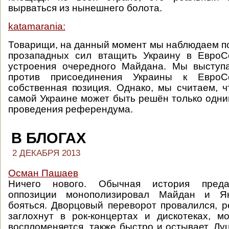
вырваться из нынешнего болота.
katamarania:
Товарищи, на данный момент мы наблюдаем п
прозападных сил втащить Украину в ЕвроС
устроения очередного Майдана. Мы выступа
против присоединения Украины к Евро
собственная позиция.
Однако, мы считаем, ч
самой Украине может быть решён только одни
проведения референдума.
В БЛОГАХ
2 ДЕКАБРЯ 2013
Осман Пашаев
Ничего нового. Обычная история предат
оппозиции монополизировал Майдан и Ян
бояться. Дворцовый переворот провалился, 
заглохнут в рок-концертах и дискотеках, м
воспломеняется, также быстро и остывает. Лу