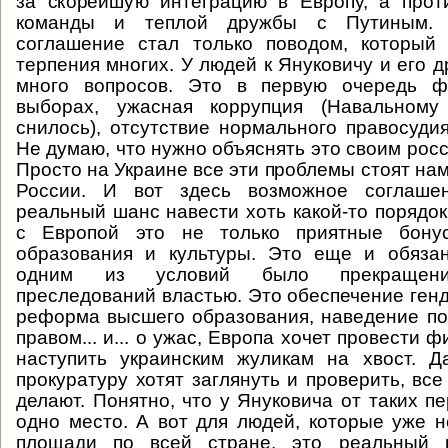
за скорейшую интеграцию в Европу, а прот
команды и теплой дружбы с Путиным. 
соглашение стал только поводом, который
терпения многих. У людей к Януковичу и его 
много вопросов. Это в первую очередь ф
выборах, ужасная коррупция (Навальному
снилось), отсутствие нормального правосудия
Не думаю, что нужно объяснять это своим рос
Просто на Украине все эти проблемы стоят нам
России. И вот здесь возможное соглаше
реальный шанс навести хоть какой-то порядок
с Европой это не только приятные бонус
образования и культуры. Это еще и обязан
одним из условий было прекращение
преследований властью. Это обеспечение генд
реформа высшего образования, наведение по
правом... и... о ужас, Европа хочет провести 
наступить украинским жуликам на хвост. Д
прокуратуру хотят заглянуть и проверить, вс
делают. Понятно, что у Януковича от таких п
одно место. А вот для людей, которые уже 
площади по всей стране, это реальный ш