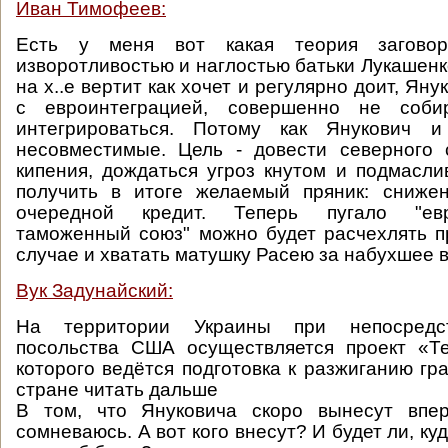
Иван Тимофеев:
Есть у меня вот какая теория загово
изворотливостью и наглостью батьки Лукашенк
на х..е вертит как хочет и регулярно доит, Яну
с евроинтеграцией, совершенно не соб
интегрироваться. Потому как Янукович 
несовместимые. Цель - довести северного 
кипения, дождаться угроз кнутом и подмасли
получить в итоге желаемый пряник: сниже
очередной кредит. Теперь пугало "ев
таможенный союз" можно будет расчехлять 
случае и хватать матушку Расею за набухшее 
Вук Задунайский:
На территории Украины при непосредс
посольства США осуществляется проект «Те
которого ведётся подготовка к разжиганию гр
стране читать дальше
В том, что Януковича скоро вынесут впе
сомневаюсь. А вот кого внесут? И будет ли, ку