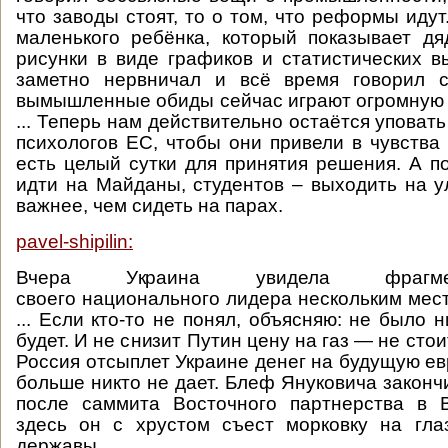
что заводы стоят, то о том, что реформы иду
маленького ребёнка, который показывает д
рисунки в виде графиков и статистических в
заметно нервничал и всё время говорил 
вымышленные обиды сейчас играют огромную 
... Теперь нам действительно остаётся уповать
психологов ЕС, чтобы они привели в чувства 
есть целый сутки для принятия решения. А п
идти на Майданы, студентов – выходить на у
важнее, чем сидеть на парах.
pavel-shipilin:
Вчера Украина увидела фрагме
своего национального лидера нескольким мес
... Если кто-то не понял, объясняю: не было н
будет. И не снизит Путин цену на газ — не стои
Россия отсыплет Украине денег на будущую ев
больше никто не дает. Блеф Януковича законч
после саммита Восточного партнерства в 
здесь он с хрустом съест морковку на гла
державы.