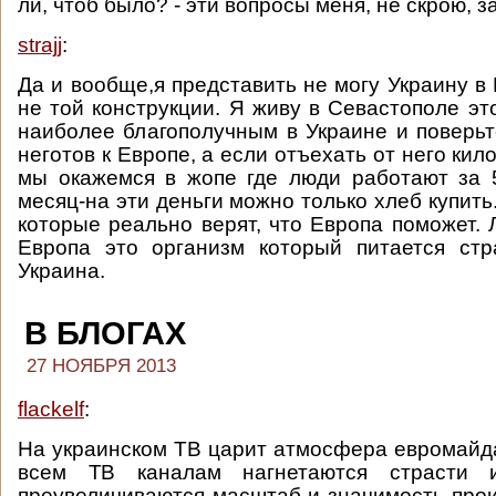
ли, чтоб было? - эти вопросы меня, не скрою, з
strajj
:
Да и вообще,я представить не могу Украину в
не той конструкции. Я живу в Севастополе эт
наиболее благополучным в Украине и поверьт
неготов к Европе, а если отъехать от него кил
мы окажемся в жопе где люди работают за 
месяц-на эти деньги можно только хлеб купит
которые реально верят, что Европа поможет.
Европа это организм который питается стр
Украина.
В БЛОГАХ
27 НОЯБРЯ 2013
flackelf
:
На украинском ТВ царит атмосфера евромайда
всем ТВ каналам нагнетаются страсти
преувеличиваются масштаб и значимость про