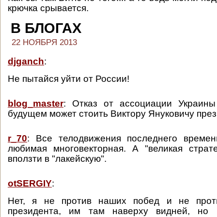
крючка срывается.
В БЛОГАХ
22 НОЯБРЯ 2013
djganch
:
Не пытайся уйти от России!
blog_master
: Отказ от ассоциации Украин
будущем может стоить Виктору Януковичу през
r_70
: Все телодвижения последнего времени
любимая многовекторная. А "великая страт
вползти в "лакейскую".
otSERGIY
:
Нет, я не против наших побед и не прот
президента, им там наверху видней, но 