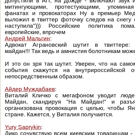
допустили в АП; на Дожде - включают звук
митингующими, протестующими, упомин
фанатах и провокаторах Ну а премьер Мед
выложил в твиттер фоточку следов на снегу 
наступила"))) Российские политика пом
европейские, впрочем
Андрей Мальгин
:
Адвокат Аграновский шутит в твиттере: 
майдан!!! Так ведь и амнистия болотникам може
И это он зря так шутит. Уверен, что на само
события скажутся на внутрироссийской о
непосредственным образом.
Айдер Муждабаев
:
Виталий Кличко с мегафоном уводит люде
Майдан, скандируя "На Майдан!" и разъ
организована провокация с целью, чтобы Я
стране. Кажется, у Виталия получается.
Yury Saprykin
:
Дико сочувствую всем киевским товарищам - 