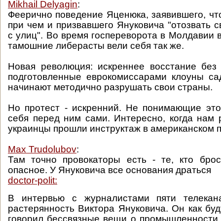
Mikhail Delyagin
:
Феерично поведение Яценюка, заявившего, что
при чем и призвавшего Януковича "отозвать с
с улиц". Во время госпереворота в Молдавии 
тамошние либерасты вели себя так же.
Новая революция: искреннее восстание без
подготовленные еврокомиссарами клоуны са
начинают методично разрушать свои страны.
Но протест - искренний. Не понимающие эт
себя перед ним сами. Интересно, когда нам р
украинцы прошли инструктаж в американском 
Max Trudolubov
:
Там точно провокаторы есть - те, кто бро
опасное. У Януковича все основания драться
doctor-polit:
В интервью с журналистами пяти телекан
растерянность Виктора Януковича. Он как буд
говорил бессвязные вещи о промышленности, 