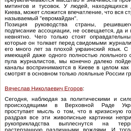
митингов и тусовок. У людей, находящихся
Киева, может сложится впечатление, что вся с
называемый "евромайдан".
Позиция руководства страны, решившег
подписание ассоциации, не освещается, да и 
невнятно. Чего только стоят оправдательн
которые он толкает перед свидомыми журнал
его много лет за плохой украинский язык. С 
имеющей даже одного полностью лояльного 
пула журналистов, мы конечно далеко пойд
каналы воспринимаются в Киеве в целом как
смотрят в основном только лояльные России г
Вячеслав Николаевич Егоров
:
Сегодня, наблюдая за политическими и сил
происходящими в Верховной Раде Укра
проступает мысль о том, что в кризисную г
раздрая все эти живописные картинки непр
рукоприкладства выплеснутся на терр
растерзанную различными вождями. И тог