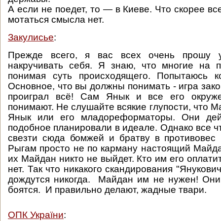
А если не поедет, то — в Киеве. Что скорее все
мотаться смысла нет.
Закулисье
:
Прежде всего, я вас всех очень прошу у
накручивать себя. Я знаю, что многие на 
понимая суть происходящего. Попытаюсь ко
Основное, что вы должны понимать - игра зак
проиграл всё! Сам Янык и все его окруж
понимают. Не слушайте всякие глупости, что 
Янык или его младореформаторы. Они дей
подобное планировали в идеале. Однако все чт
свезти сюда бомжей и братву в противовес
Рыгам просто не по карману настоящий Майда
их Майдан никто не выйдет. Кто им его оплат
нет. Так что никакого скандирования "Янукович
дождутся никогда. Майдан им не нужен! Они
боятся. И правильно делают, жадные твари.
ОПК України
: