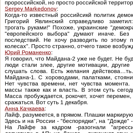
пророссийской, но просто российской территор
Sergey Markedonov
:
Когда-то известный российсикй политик демок
Григорий Явлинский справедливо заметил
трогать руками!" Похоже, украинские "демокр
"европейского выбора" думают иначе. Без 
последствий. Не хочу разводить по этому 
колесах". Просто странно, отчего такое возбуж
Юрий Романенко
:
Я говорил, что Майдана-2 уже не будет. Не буд
люди стали злее, другие мотивации, другие
слушать слова. Есть желания действова…ть
Майдана-1. С хороводами, палатками, стоян
Нет чувства времени, нет чувства момента.
массы также как и власть. В этом суть сего
Масса пробуждается, рокочет, хочет перемен,
сражаться. Вот суть 1 декабря.
Анна Качкаева
:
Лайф, разумеется, в прямом. Плашки маркирую
Здесь и на России - "беспорядки", на "Дожде" 
На Лайфе за кадром -разогнали "агресси