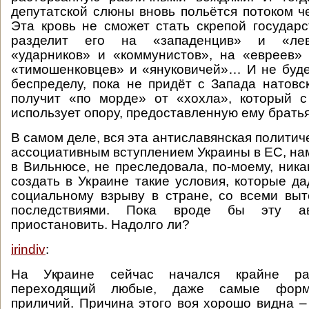
депутатской слюны вновь польётся потоком че
Эта кровь не сможет стать скрепой государс
разделит его на «западенцив» и «лев
«ударников» и «коммунистов», на «евреев»
«тимошенковцев» и «януковичей»… И не буде
беспределу, пока не придёт с Запада натовс
получит «по морде» от «хохла», который с
использует опору, предоставленную ему братья
В самом деле, вся эта антиславянская политич
ассоциативным вступлением Украины в ЕС, на
в Вильнюсе, не преследовала, по-моему, ника
создать в Украине такие условия, которые да
социальному взрыву в стране, со всеми вы
последствиями. Пока вроде бы эту ав
приостановить. Надолго ли?
irindiv
:
На Украине сейчас начался крайне ра
переходящий любые, даже самые форм
приличий. Причина этого воя хорошо видна 