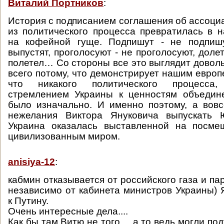
Виталий Портников
:
История с подписанием соглашения об ассоци
из политического процесса превратилась в 
на кофейной гуще. Подпишут - не подпишу
выпустят, проголосуют - не проголосуют, доле
полетел… Со стороны все это выглядит доволь
всего потому, что демонстрирует нашим европ
что никакого политического процесса
стремлением Украины к ценностям объедин
было изначально. И именно поэтому, а вовс
нежелания Виктора Януковича выпускать 
Украина оказалась выставленной на посм
цивилизованным миром.
anisiya-12
:
кабмин отказывается от российского газа и па
независимо от кабинета министров Украины) 
к Путину.
Очень интересные дела....
Как бы там Витю не того.... а то ведь могли по