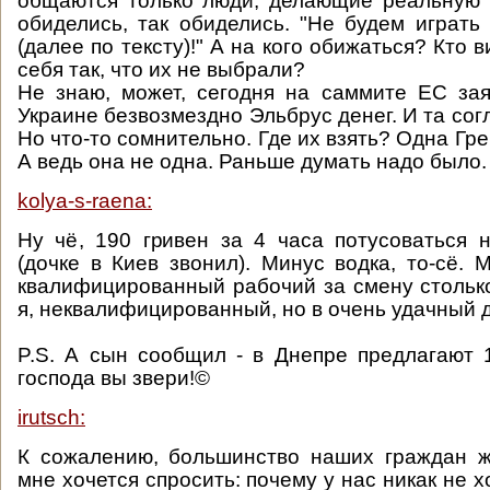
общаются только люди, делающие реальную 
обиделись, так обиделись. "Не будем играть
(далее по тексту)!" А на кого обижаться? Кто в
себя так, что их не выбрали?
Не знаю, может, сегодня на саммите ЕС зая
Украине безвозмездно Эльбрус денег. И та со
Но что-то сомнительно. Где их взять? Одна Гре
А ведь она не одна. Раньше думать надо было
kolya-s-raena:
Ну чё, 190 гривен за 4 часа потусоваться 
(дочке в Киев звонил). Минус водка, то-сё. 
квалифицированный рабочий за смену столько
я, неквалифицированный, но в очень удачный 
P.S. А сын сообщил - в Днепре предлагают 1
господа вы звери!©
irutsch:
К сожалению, большинство наших граждан ж
мне хочется спросить: почему у нас никак не хо