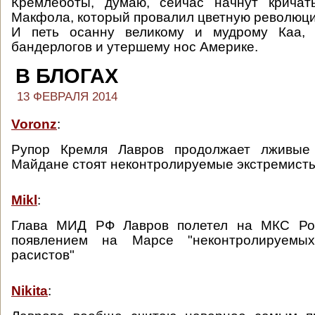
Кремлеботы, думаю, сейчас начнут кричат
Макфола, который провалил цветную революци
И петь осанну великому и мудрому Каа, 
бандерлогов и утершему нос Америке.
В БЛОГАХ
13 ФЕВРАЛЯ 2014
Voronz
:
Рупор Кремля Лавров продолжает лживые
Майдане стоят неконтролируемые экстремисты
Mikl
:
Глава МИД РФ Лавров полетел на МКС Рос
появлением на Марсе "неконтролируемы
расистов"
Nikita
: