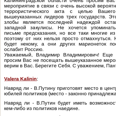
Калининградской области очень просим Вас
мероприятие в связи с очень высокой вероят
террористического акта с целью Вашег
вышеуказанных лидеров трех государств. Эт
злобы является последней надеждой оста
западной закулисы. Не хочется упоминат
письме предсказания, но все таки многие и
поэтому от них нельзя просто отмахнуться.
будет некому, а они других марионеток по
ослабит Россию.
Уважаемый, Владимир Владимирович! Еще 
просим Вас не посещать вышеуказанное меро
верим в Вас. Берегите Себя. С уважением, Па
Valera Kalinin
:
Навряд ли - В.Путину приготовят место в цен
юбилей политиков (место - законно принадлеж
Навряд ли - В.Путин будет иметь возможнос
кем-либо из политиков наедине.