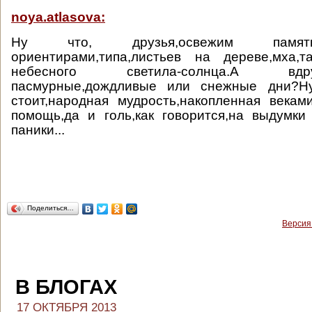
noya.atlasova:
Ну что, друзья,освежим памят
ориентирами,типа,листьев на дереве,мха
небесного светила-солнца.А вд
пасмурные,дождливые или снежные дни?Ну
стоит,народная мудрость,накопленная векам
помощь,да и голь,как говорится,на выдумки 
паники...
Поделиться…
Версия
В БЛОГАХ
17 ОКТЯБРЯ 2013