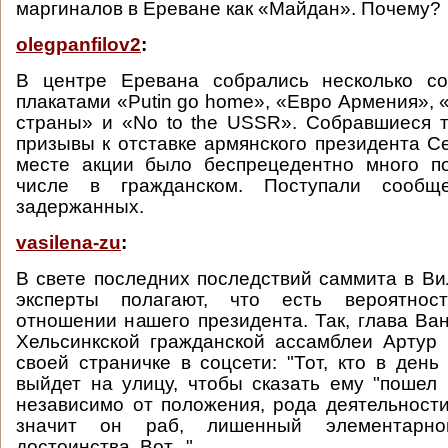
маргиналов в Ереване как «Майдан». Почему?
olegpanfilov2
:
В центре Еревана собрались несколько со
плакатами «Putin go home», «Евро Армения», 
страны» и «No to the USSR». Собравшиеся 
призывы к отставке армянского президента С
месте акции было беспрецедентно много по
числе в гражданском. Поступали сообщ
задержанных.
vasilena-zu
:
В свете последних последствий саммита в В
эксперты полагают, что есть вероятнос
отношении нашего президента. Так, глава Ва
Хельсинкской гражданской ассамблеи Артур
своей страничке в соцсети: "Тот, кто в день
выйдет на улицу, чтобы сказать ему "пошел в
независимо от положения, рода деятельности,
значит он раб, лишенный элементарног
достоинства. Вот..."