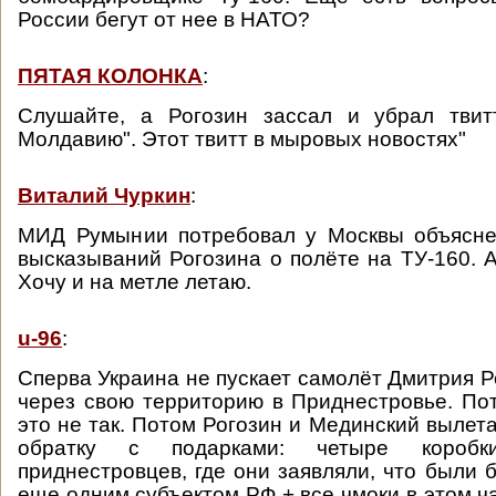
России бегут от нее в НАТО?
ПЯТАЯ КОЛОНКА
:
Слушайте, а Рогозин зассал и убрал твит
Молдавию". Этот твитт в мыровых новостях"
Виталий Чуркин
:
МИД Румынии потребовал у Москвы объясне
высказываний Рогозина о полёте на ТУ-160. А
Хочу и на метле летаю.
u-96
:
Сперва Украина не пускает самолёт Дмитрия Р
через свою территорию в Приднестровье. Пот
это не так. Потом Рогозин и Мединский вылет
обратку с подарками: четыре короб
приднестровцев, где они заявляли, что были 
еще одним субъектом РФ + все чмоки в этом ч