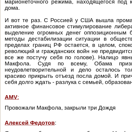
марионеточного режима, находящегося под 
дома.
И вот те раз. С Россией у США вышла пром
активное финансовое стимулирование либер
выделение огромных денег оппозиционным б
методы дестабилизации ситуации в обществ
пределах границ РФ остается, в целом, спок
революций и гражданских войн не предвидится
все же постучу себя по голове). Налицо яв
Макфола. Судя по всему, Обама приз
неудовлетворительной и дело осталось т
красиво прикрыть отъезд посла домой. И при
себя долго ждать - разлука с семьей, образован
AMV
:
Провожали Макфола, закрыли три Дождя
Алексей Федотов
: