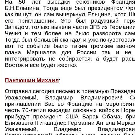
На 50 лет высадки союзников Франция
Б.Н.Ельцина. Тогда еще был президентом Фр
как пишут, он сам вычеркнул Ельцина, хотя Ш
его приглашении. Это был радужный пер
Западом, только вывели части ЗГВ из Германи
Чечня и тем более не было разворота сам
Тогда был большой скандал и уже почувстовал
вот то событие было таким громким звоноч
плана Маршалла для России так и не 
интегрировать не собирается, а будет ра
Восток и все будет жестко.
Пантюшин Михаил
:
Отправил сегодня письмо в приемную Президе
Уважаемый, Владимир Владимирович! С
приглашении Вас во Францию на мероприят
честь 70-летия высадки союзных войск в Норм
прибудут президент США Барак Обама, бри
Елизавета II и канцлер Германии Ангела Мерке
Уважаемый, Владимир Владимиров