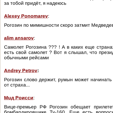
за тобой придёт, я надеюсь
Alexey Ponomarev
:
Рогозин по мимишности скоро затмит Медведе
alim ansarov
:
Самолет Рогозина ??? ! А в каких еще страна
есть свой самолет ? Вот я слышал, что прези
обычными рейсами
Andrey Petrov
:
Рогозин слово держит, румын может начинать
от страха...
Muд Роисси
:
Вице-премьер РФ Рогозин обещает прилет
бомбардировщике Ту-160. Еще есть вопрос