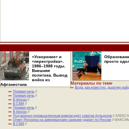
«Ускорение» и
Образован
«перестройка».
просто одо
1986–1988 годы.
Внешняя
политика. Вывод
войск из
Материалы по теме
Афганистана
Вода, как известно, дырочку на
Прямая речь
//
Прямая речь
//
В блогах
//
В СМИ
//
Прямая речь
//
В блогах
//
Под военно-промышленным ковром идет схватка бульдогов
// АЛЕКС
Ответ Рогозина на американские санкции ударит по России
// МАКСИ
В СМИ
//