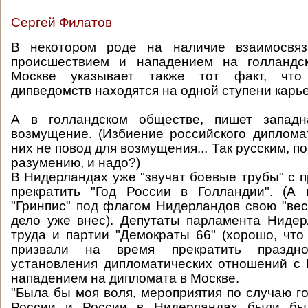
Сергей Филатов
В некотором роде на наличие взаимосвя
происшествием и нападением на голландс
Москве указывает также тот факт, что
дипведомств находятся на одной ступени карь
А в голландском обществе, пишет западн
возмущение. (Избиение российского дипломат
них не повод для возмущения... Так русским, п
разумению, и надо?)
В Нидерландах уже "звучат боевые трубы" с 
прекратить "Год России в Голландии". (А
"Гринпис" под флагом Нидерландов свою "вес
дело уже внес). Депутаты парламента Ниде
труда и партии "Демократы 66" (хорошо, что 
призвали на время прекратить праздно
установления дипломатических отношений с 
нападением на дипломата в Москве.
"Была бы моя воля, мероприятия по случаю г
России и России в Нидерландах были бы 