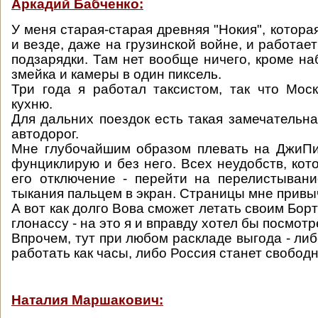
Аркадий Бабченко:
У меня старая-старая древняя "Нокия", которая
и везде, даже на грузинской войне, и работает
подзарядки. Там нет вообще ничего, кроме на
змейка и камеры в один пиксель.
Три года я работал таксистом, так что Мос
кухню.
Для дальних поездок есть такая замечательна
автодорог.
Мне глубочайшим образом плевать на ДжиПи
фунциклирую и без него. Всех неудобств, кот
его отключение - перейти на перелистыван
тыкания пальцем в экран. Страницы мне привыч
А вот как долго Вова сможет летать своим Бо
глонассу - на это я и вправду хотел бы посмотр
Впрочем, тут при любом раскладе выгода - либ
работать как часы, либо Россия станет свободн
Наталия Маршакович: