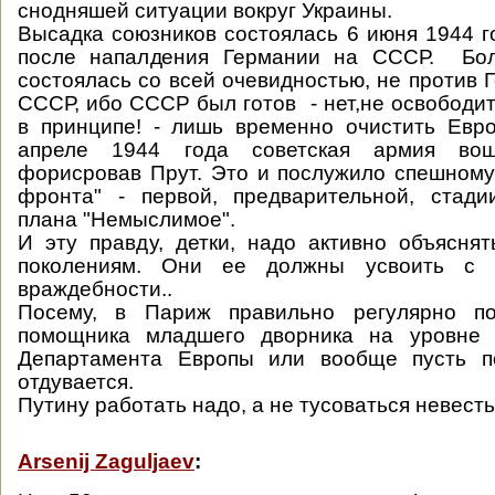
снодняшей ситуации вокруг Украины.
Высадка союзников состоялась 6 июня 1944 го
после напалдения Германии на СССР. Бол
состоялась со всей очевидностью, не против 
СССР, ибо СССР был готов - нет,не освободит
в принципе! - лишь временно очистить Евр
апреле 1944 года советская армия во
форисровав Прут. Это и послужило спешному
фронта" - первой, предварительной, стади
плана "Немыслимое".
И эту правду, детки, надо активно объясн
поколениям. Они ее должны усвоить с п
враждебности..
Посему, в Париж правильно регулярно по
помощника младшего дворника на уровне 
Департамента Европы или вообще пусть п
отдувается.
Путину работать надо, а не тусоваться невесть 
Arsenij Zaguljaev
: