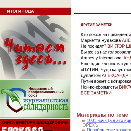
ДРУГИЕ ЗАМЕТКИ
Кто похож на президент
Мариэтта Чудакова
АЛЕ
Не посидят?
ВИКТОР Ш
Вы же за нас голосовал
Amnesty International
АН
Еще один клочок матушк
«ПУТИН. Чудо капустно
Дуплетом
АЛЕКСАНДР 
Путин воюет с котировк
Нон-конформисты
ВИКТ
ВСЕ ЗАМЕТКИ
Материалы по теме
1001 ночь (а в это в
ОРЕХЪ
Порабощение хозяин