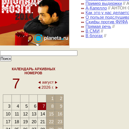
Пример выдержки
//
А-Капелло
// АНТОН
Как это у нас делает
О пользе подслушив
Скифы против ФИФА
Прямая речь
//
В СМИ
//
В блогах
//
КАЛЕНДАРЬ АРХИВНЫХ
НОМЕРОВ
7
август
2026 г.
1
2
3
4
5
6
7
8
9
10
11
12
13
14
15
16
17
18
19
20
21
22
23