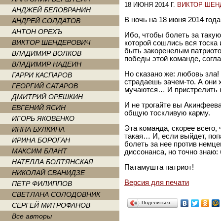
18 ИЮНЯ 2014 Г.
ВИКТОР ШЕН
АНДЖЕЙ БЕЛОВРАНИН
В ночь на 18 июня 2014 года
АНДРЕЙ СОЛДАТОВ
АНТОН ОРЕХЪ
Ибо, чтобы болеть за таку
ВИКТОР ШЕНДЕРОВИЧ
которой сошлись вся тоска
быть закоренелым патриото
ВЛАДИМИР ВОЛКОВ
победы этой команде, согла
ВЛАДИМИР НАДЕИН
Но сказано же: любовь зла! 
ГАРРИ КАСПАРОВ
страдаешь зачем-то. А они 
ГЕОРГИЙ САТАРОВ
мучаются… И пристрелить не
ДМИТРИЙ ОРЕШКИН
И не трогайте вы Акинфеева
ЕВГЕНИЙ ЯСИН
общую тоскливую карму.
ИГОРЬ ЯКОВЕНКО
Эта команда, скорее всего, 
ИННА БУЛКИНА
такая… И, если выйдет, поп
ИРИНА БОРОГАН
болеть за нее против немце
МАКСИМ БЛАНТ
диссонанса, но точно знаю:
НАТЕЛЛА БОЛТЯНСКАЯ
Патамушта патриот!
НИКОЛАЙ СВАНИДЗЕ
Версия для печати
ПЕТР ФИЛИППОВ
СВЕТЛАНА СОЛОДОВНИК
Поделиться…
СЕРГЕЙ МИТРОФАНОВ
Все авторы