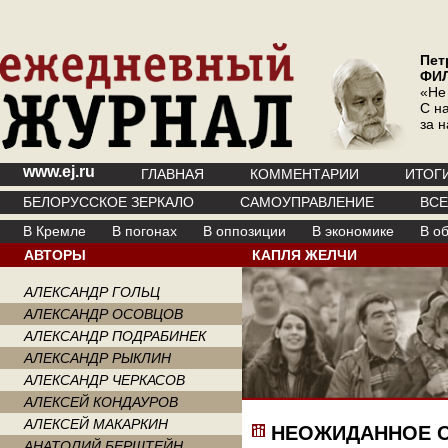
Пет
ФИ
«Не
С на
за 
www.ej.ru
ГЛАВНАЯ
КОММЕНТАРИИ
ИТОГ
БЕЛОРУССКОЕ ЗЕРКАЛО
САМОУПРАВЛЕНИЕ
ВС
В Кремле
В погонах
В оппозиции
В экономике
В о
АВТОРЫ
КАПЛЯ ЖЕЛЧИ
АЛЕКСАНДР ГОЛЬЦ
АЛЕКСАНДР ОСОВЦОВ
АЛЕКСАНДР ПОДРАБИНЕК
АЛЕКСАНДР РЫКЛИН
АЛЕКСАНДР ЧЕРКАСОВ
АЛЕКСЕЙ КОНДАУРОВ
АЛЕКСЕЙ МАКАРКИН
НЕОЖИДАННОЕ 
АНАТОЛИЙ БЕРШТЕЙН