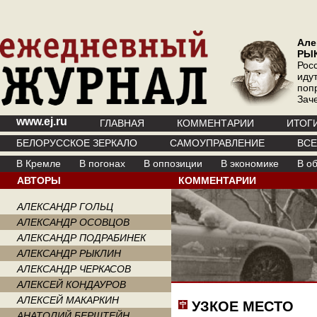
Але
РЫ
Рос
иду
поп
Зач
www.ej.ru
ГЛАВНАЯ
КОММЕНТАРИИ
ИТОГ
БЕЛОРУССКОЕ ЗЕРКАЛО
САМОУПРАВЛЕНИЕ
ВС
В Кремле
В погонах
В оппозиции
В экономике
В о
АВТОРЫ
КОММЕНТАРИИ
АЛЕКСАНДР ГОЛЬЦ
АЛЕКСАНДР ОСОВЦОВ
АЛЕКСАНДР ПОДРАБИНЕК
АЛЕКСАНДР РЫКЛИН
АЛЕКСАНДР ЧЕРКАСОВ
АЛЕКСЕЙ КОНДАУРОВ
АЛЕКСЕЙ МАКАРКИН
УЗКОЕ МЕСТО
АНАТОЛИЙ БЕРШТЕЙН