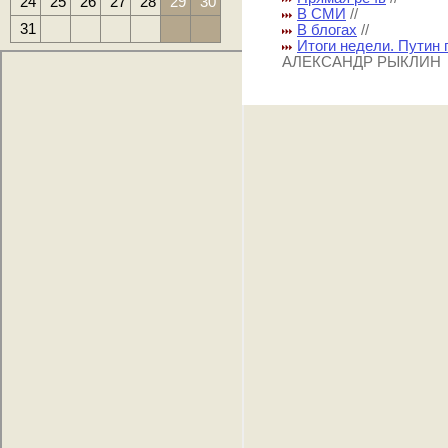
24
25
26
27
28
29
30
В СМИ
//
31
В блогах
//
Итоги недели. Путин
АЛЕКСАНДР РЫКЛИН