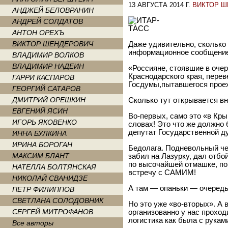
13 АВГУСТА 2014 Г.
ВИКТОР 
АНДЖЕЙ БЕЛОВРАНИН
АНДРЕЙ СОЛДАТОВ
АНТОН ОРЕХЪ
ВИКТОР ШЕНДЕРОВИЧ
Даже удивительно, сколько
информационное сообщение
ВЛАДИМИР ВОЛКОВ
ВЛАДИМИР НАДЕИН
«Россияне, стоявшие в оче
Краснодарского края, пере
ГАРРИ КАСПАРОВ
Госдумы,пытавшегося проех
ГЕОРГИЙ САТАРОВ
ДМИТРИЙ ОРЕШКИН
Сколько тут открывается в
ЕВГЕНИЙ ЯСИН
Во-первых, само это «в Кр
ИГОРЬ ЯКОВЕНКО
словах! Это что же должно 
депутат Государственной д
ИННА БУЛКИНА
ИРИНА БОРОГАН
Бедолага. Подневольный че
МАКСИМ БЛАНТ
забил на Лазурку, дал отбо
по высочайшей отмашке, п
НАТЕЛЛА БОЛТЯНСКАЯ
встречу с САМИМ!
НИКОЛАЙ СВАНИДЗЕ
А там — опаньки — очередь 
ПЕТР ФИЛИППОВ
СВЕТЛАНА СОЛОДОВНИК
Но это уже «во-вторых». А 
СЕРГЕЙ МИТРОФАНОВ
организованно у нас проход
логистика как была с руками
Все авторы