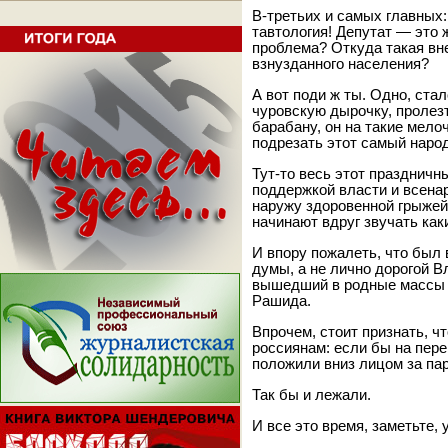
В-третьих и самых главных:
тавтология! Депутат — это ж
проблема? Откуда такая вн
взнузданного населения?
А вот поди ж ты. Одно, ста
чуровскую дырочку, пролезт
барабану, он на такие мело
подрезать этот самый наро
Тут-то весь этот празднич
поддержкой власти и всена
наружу здоровенной грыжей
начинают вдруг звучать как
И впору пожалеть, что был
думы, а не лично дорогой 
вышедший в родные массы б
Рашида.
Впрочем, стоит признать, ч
россиянам: если бы на пер
положили вниз лицом за пар
Так бы и лежали.
И все это время, заметьте,