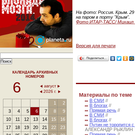
На фото: Россия. Крым. 29
на паром в порту "Крым".
Фото ИТАР-ТАСС/ Михаил 
Версия для печати
Поделиться…
КАЛЕНДАРЬ АРХИВНЫХ
НОМЕРОВ
6
август
2026 г.
Материалы по теме
В СМИ
//
1
2
В блогах
//
Прямая речь
//
3
4
5
6
7
8
9
В СМИ
//
10
11
12
13
14
15
16
В блогах
//
Путин не торопится с
17
18
19
20
21
22
23
АЛЕКСАНДР РЫКЛИН
Прямая речь
//