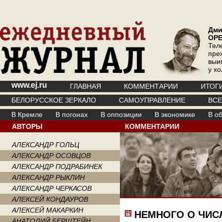
Дми
ОР
Тел
пре
выи
у х
www.ej.ru
ГЛАВНАЯ
КОММЕНТАРИИ
ИТОГ
БЕЛОРУССКОЕ ЗЕРКАЛО
САМОУПРАВЛЕНИЕ
ВС
В Кремле
В погонах
В оппозиции
В экономике
В о
АВТОРЫ
КОММЕНТАРИИ
АЛЕКСАНДР ГОЛЬЦ
АЛЕКСАНДР ОСОВЦОВ
АЛЕКСАНДР ПОДРАБИНЕК
АЛЕКСАНДР РЫКЛИН
АЛЕКСАНДР ЧЕРКАСОВ
АЛЕКСЕЙ КОНДАУРОВ
АЛЕКСЕЙ МАКАРКИН
НЕМНОГО О ЧИС
АНАТОЛИЙ БЕРШТЕЙН