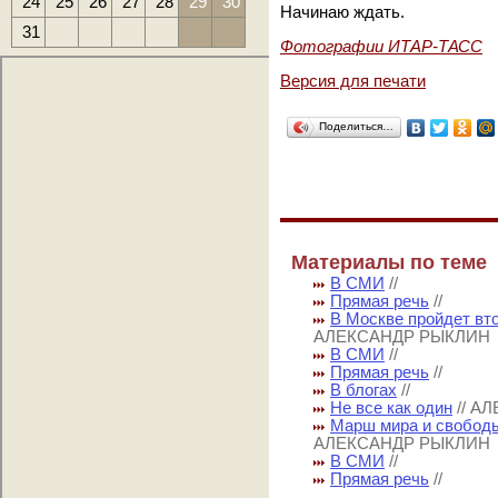
24
25
26
27
28
29
30
Начинаю ждать.
31
Фотографии ИТАР-ТАСС
Версия для печати
Поделиться…
Материалы по теме
В СМИ
//
Прямая речь
//
В Москве пройдет вт
АЛЕКСАНДР РЫКЛИН
В СМИ
//
Прямая речь
//
В блогах
//
Не все как один
// А
Марш мира и свобод
АЛЕКСАНДР РЫКЛИН
В СМИ
//
Прямая речь
//