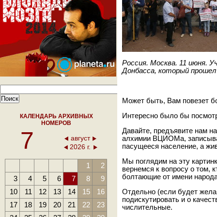
Россия. Москва. 11 июня. 
Донбасса, который прошел
Может быть, Вам повезет б
Интересно было бы посмотр
КАЛЕНДАРЬ АРХИВНЫХ
НОМЕРОВ
7
Давайте, предъявите нам н
август
алхимии ВЦИОМа, записыва
пасущееся население, а жи
2026 г.
Мы поглядим на эту картин
1
2
вернемся к вопросу о том, 
болтающие от имени народа
3
4
5
6
7
8
9
10
11
12
13
14
15
16
Отдельно (если будет жела
подискутировать и о качес
17
18
19
20
21
22
23
числительные.