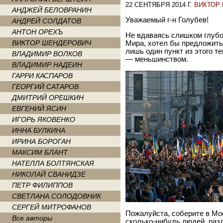
22 СЕНТЯБРЯ 2014 Г.
ВИКТОР
АНДЖЕЙ БЕЛОВРАНИН
Уважаемый г-н Голубев!
АНДРЕЙ СОЛДАТОВ
АНТОН ОРЕХЪ
Не вдаваясь слишком глуб
ВИКТОР ШЕНДЕРОВИЧ
Мира, хотел бы предложить
лишь один пункт из этого т
ВЛАДИМИР ВОЛКОВ
— меньшинством.
ВЛАДИМИР НАДЕИН
ГАРРИ КАСПАРОВ
ГЕОРГИЙ САТАРОВ
ДМИТРИЙ ОРЕШКИН
ЕВГЕНИЙ ЯСИН
ИГОРЬ ЯКОВЕНКО
ИННА БУЛКИНА
ИРИНА БОРОГАН
МАКСИМ БЛАНТ
НАТЕЛЛА БОЛТЯНСКАЯ
НИКОЛАЙ СВАНИДЗЕ
ПЕТР ФИЛИППОВ
СВЕТЛАНА СОЛОДОВНИК
СЕРГЕЙ МИТРОФАНОВ
Пожалуйста, соберите в Мос
Все авторы
сколько-нибудь людей, раз