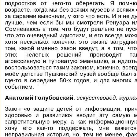
подростков от чего-то оберегать. Я помн
возрасте, когда мы без всяких музеев и всяки
за сараями выясняли, у кого что есть. И я не д
лучше, чем если бы мы смотрели Ренуара и
Сомневаюсь в том, что будут реально не пуск
что это очевидный идиотизм, и его всегда мож
хотя несколько, конечно, это жизнь затрудни
том, какой именно закон введут, а в том, чт
этих нелепых решений производит так
агрессивную и туповатую эманацию, а идиоты
воспользоваться таким законом, конечно, всегд
моём детстве Пушкинский музей вообще был за
где-то в середине 50-х годов, и для многих
событием.
Анатолий Голубовский
,
искусствовед, журна
Закон «о защите детей от информации, при
здоровью и развитию» вводит эту самую м
запретительную меру, а как информационну
хочу его как-то поддержать, мне кажетс
неправильная история, но, тем не менее, фак