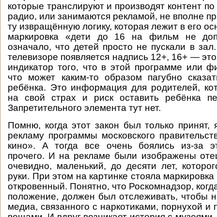
которые транслируют и производят контент по
радио, или занимаются рекламой, не вполне п
ту извращённую логику, которая лежит в его о
маркировка «дети до 16 на фильм не доп
означало, что детей просто не пускали в зал.
телевизоре появляется надпись 12+, 16+ — эт
индикатор того, что в этой программе или фи
что может каким-то образом пагубно сказа
ребёнка. Это информация для родителей, ко
на свой страх и риск оставить ребёнка пе
Запретительного элемента тут нет.
Помню, когда этот закон был только принят, 
рекламу программы московского правительст
кино». А тогда все очень боялись из-за э
прочего. И на рекламе были изображены отец
очевидно, маленький, до десяти лет, которо
руки. При этом на картинке стояла маркировка
откровенный. Понятно, что Роскомнадзор, когд
положение, должен был отслеживать, чтобы н
медиа, связанного с наркотиками, порнухой и
вещами. И вдруг возникает история с музеями.