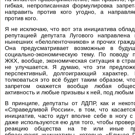
гибкая, непрописанная формулировка запре
направить против кого угодно, а направля
против кого.
Я не исключаю, что вот эта инициатива обла
репутацией депутата Лугового направлена 
нынешних «белоленточников» и прочих гражда
Она предусматривает возможные в буду
социально-экономическую тему. По поводу 
ЖКХ, вообще, экономическая ситуация в стра
не улучшается. Я думаю, что эти предлож
перспективный, долгоиграющий характер. 
толковаться это всё будет таким образом, чт
запретом окажется вообще любая общес
активность и любые призывы к ней, под любым
В принципе, депутаты от ЛДПР, как и неко
«Справедливой России», в том, что касаетс
инициатив, часто идут вполне себе в ногу с
даже используются ею для того, чтобы провер
реакцию общества на те или иные пр
вбрасывают инициативы, которые «Единая Р