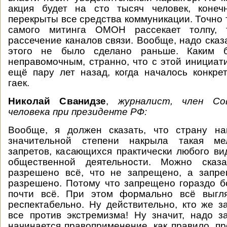
акция будет на сто тысяч человек, конеч
перекрыты все средства коммуникации. Точно 
самого митинга ОМОН рассекает толпу, 
рассечение каналов связи. Вообще, надо сказа
этого не было сделано раньше. Каким
неправомочным, странно, что с этой инициат
ещё пару лет назад, когда началось конкре
гаек.
Николай Сванидзе
,
журналист, член С
человека при президенте РФ:
Вообще, я должен сказать, что страну н
значительной степени накрыла такая мел
запретов, касающихся практически любого ви
общественной деятельности. Можно сказ
разрешено всё, что не запрещено, а запре
разрешено. Потому что запрещено гораздо 
почти всё. При этом формально всё выгл
респектабельно. Ну действительно, кто же 
все против экстремизма! Ну значит, надо 
начинается правоприменение, как правило, пр