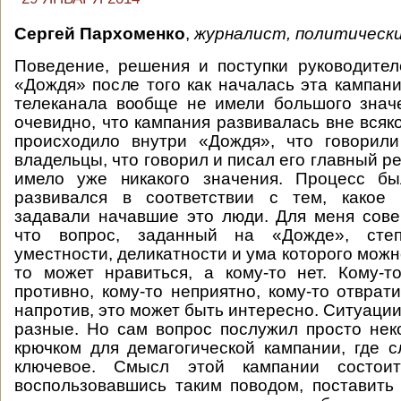
Сергей Пархоменко
,
журналист, политически
Поведение, решения и поступки руководите
«Дождя» после того как началась эта кампан
телеканала вообще не имели большого знач
очевидно, что кампания развивалась вне всяко
происходило внутри «Дождя», что говорили
владельцы, что говорил и писал его главный ре
имело уже никакого значения. Процесс б
развивался в соответствии с тем, какое
задавали начавшие это люди. Для меня сов
что вопрос, заданный на «Дожде», степе
уместности, деликатности и ума которого можн
то может нравиться, а кому-то нет. Кому-
противно, кому-то неприятно, кому-то отврати
напротив, это может быть интересно. Ситуаци
разные. Но сам вопрос послужил просто не
крючком для демагогической кампании, где 
ключевое. Смысл этой кампании состои
воспользовавшись таким поводом, поставить