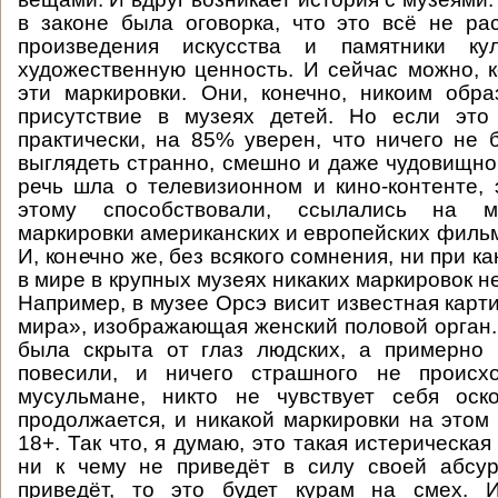
в законе была оговорка, что это всё не ра
произведения искусства и памятники ку
художественную ценность. И сейчас можно, к
эти маркировки. Они, конечно, никоим обр
присутствие в музеях детей. Но если эт
практически, на 85% уверен, что ничего не 
выглядеть странно, смешно и даже чудовищно.
речь шла о телевизионном и кино-контенте, 
этому способствовали, ссылались на м
маркировки американских и европейских фильм
И, конечно же, без всякого сомнения, ни при ка
в мире в крупных музеях никаких маркировок не
Например, в музее Орсэ висит известная карт
мира», изображающая женский половой орган.
была скрыта от глаз людских, а примерно 
повесили, и ничего страшного не происхо
мусульмане, никто не чувствует себя оск
продолжается, и никакой маркировки на этом 
18+. Так что, я думаю, это такая истерическая
ни к чему не приведёт в силу своей абсур
приведёт, то это будет курам на смех. 