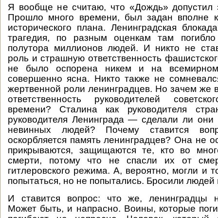
Я вообще не считаю, что «Дождь» допустил 
Прошло много времени, был задан вполне к
исторического плана. Ленинградская блока
трагедия, по разным оценкам там погибл
полутора миллионов людей. И никто не ста
роль и страшную ответственность фашистског
не было оспорена никем и на всемирном
совершенно ясна. Никто также не сомневалс
жертвенной роли ленинградцев. Но зачем же в
ответственность руководителей советск
времени? Сталина как руководителя стра
руководителя Ленинграда — сделали ли они 
невинных людей? Почему ставится воп
оскорбляется память ленинградцев? Она не ос
прикрываются, защищаются те, кто во мно
смерти, потому что не спасли их от сме
гитлеровского режима. А, вероятно, могли и 
попытаться, но не попытались. Бросили людей в
И ставится вопрос: что же, ленинградцы 
Может быть, и напрасно. Воины, которые поги