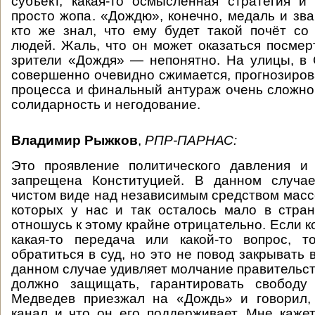
субъект, какая-то осмысленная стратегия и
просто жопа. «Дождю», конечно, медаль и зва
кто же знал, что ему будет такой почёт с
людей. Жаль, что он может оказаться посмер
зрители «Дождя» — непонятно. На улицы, в
совершенно очевидно сжимается, прогнозирова
процесса и финальный антураж очень сложно
солидарность и негодование.
Владимир Рыжков
,
РПР-ПАРНАС:
Это проявление политического давления и 
запрещена Конституцией. В данном случа
чистом виде над независимым средством мас
которых у нас и так осталось мало в стран
отношусь к этому крайне отрицательно. Если к
какая-то передача или какой-то вопрос, т
обратиться в суд, но это не повод закрывать 
данном случае удивляет молчание правительст
должно защищать, гарантировать свободу
Медведев приезжал на «Дождь» и говорил,
канал и что он его поддерживает. Мне кажет