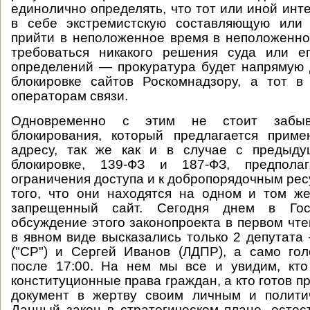
единолично определять, что тот или иной инт
в себе экстремистскую составляющую или
прийти в неположенное время в неположенно
требоваться никакого решения суда или е
определений — прокуратура будет напрямую 
блокировке сайтов Роскомнадзору, а тот 
операторам связи.
Одновременно с этим не стоит забыв
блокирования, который предлагается приме
адресу, так же как и в случае с предыд
блокировке, 139-ФЗ и 187-ФЗ, предполаг
ограничения доступа и к добропорядочным рес
того, что они находятся на одном и том же
запрещенный сайт. Сегодня днем в Гос
обсуждение этого законопроекта в первом чте
в явном виде высказались только 2 депутата
("СР") и Сергей Иванов (ЛДПР), а само го
после 17:00. На нем мы все и увидим, кто
конституционные права граждан, а кто готов 
документ в жертву своим личным и полити
Данный закон в стратегическом плане, естес