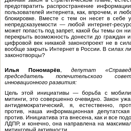
предотвратить распространение информации
пользователей интернета, как, впрочем, и люб
блокировке. Вместе с тем он несет в себе 
непредсказуемости — любой интернет-ресур
может попасть под запрет, какой бы темы он н
перекрыть возможность донести до граждан
цифровой век никакой законопроект не в сила
вообще закрыть Интернет в России. В силах л
законотворцы?
Илья Пономарёв
,
депутат «Справед
председатель попечительского сов
инновационного развития:
Цель этой инициативы — борьба с мобили
митинги, это совершенно очевидно. Закон уж
антидемократический, я, естественно, про
против, наша информационная депутатска
против. Инициатива эта внесена, как и все по
ЛДПР, и конечно, она направлена на максима
митинговый активности.