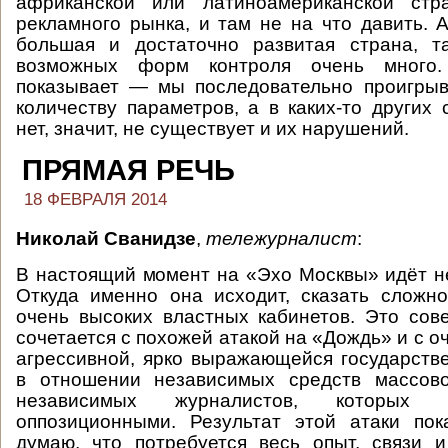
африканской или латиноамериканской стр
рекламного рынка, и там не на что давить. А
большая и достаточно развитая страна, т
возможных форм контроля очень много
показывает — мы последовательно проигры
количеству параметров, а в каких-то других 
нет, значит, не существует и их нарушений.
ПРЯМАЯ РЕЧЬ
18 ФЕВРАЛЯ 2014
Николай Сванидзе
,
тележурналист
:
В настоящий момент на «Эхо Москвы» идёт н
Откуда именно она исходит, сказать сложно
очень высоких властных кабинетов. Это со
сочетается с похожей атакой на «Дождь» и с о
агрессивной, ярко выражающейся государств
в отношении независимых средств массов
независимых журналистов, которых 
оппозиционными. Результат этой атаки пок
думаю, что потребуется весь опыт, связи 