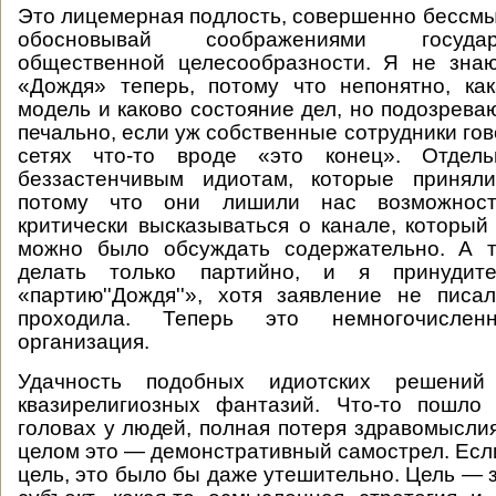
Это лицемерная подлость, совершенно бессмыс
обосновывай соображениями госуда
общественной целесообразности. Я не знаю
«Дождя» теперь, потому что непонятно, ка
модель и каково состояние дел, но подозрева
печально, если уж собственные сотрудники го
сетях что-то вроде «это конец». Отдель
беззастенчивым идиотам, которые принял
потому что они лишили нас возможности
критически высказываться о канале, которы
можно было обсуждать содержательно. А 
делать только партийно, и я принудит
«партию''Дождя''», хотя заявление не пис
проходила. Теперь это немногочислен
организация.
Удачность подобных идиотских решени
квазирелигиозных фантазий. Что-то пошло
головах у людей, полная потеря здравомыслия
целом это — демонстративный самострел. Если
цель, это было бы даже утешительно. Цель — з