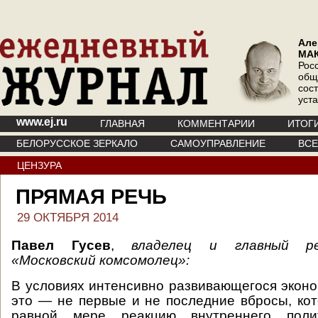
Але
МА
Рос
общ
сос
уст
www.ej.ru
ГЛАВНАЯ
КОММЕНТАРИИ
ИТОГ
БЕЛОРУССКОЕ ЗЕРКАЛО
САМОУПРАВЛЕНИЕ
ВС
ЦЕНЗУРА
ПРЯМАЯ РЕЧЬ
29 ОКТЯБРЯ 2014
Павел Гусев
,
владелец и главный р
«Московский комсомолец»:
В условиях интенсивно развивающегося эконо
это — не первые и не последние вбросы, ко
равной мере реакцию внутреннего полит