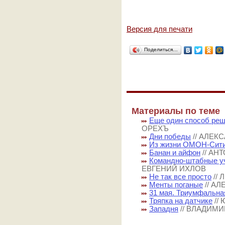
Версия для печати
Поделиться…
Материалы по теме
Еще один способ реш
ОРЕХЪ
Дни победы
// АЛЕК
Из жизни ОМОН-Сит
Банан и айфон
// АН
Командно-штабные у
ЕВГЕНИЙ ИХЛОВ
Не так все просто
//
Менты поганые
// А
31 мая. Триумфальн
Тряпка на датчике
//
Западня
// ВЛАДИМ