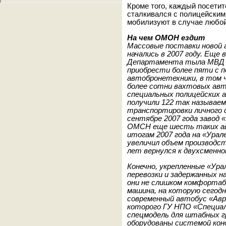
Кроме того, каждый посети
сталкивался с полицейскими
мобилизуют в случае любой
На чем ОМОН ездит
Массовые поставки новой 
начались в 2007 году. Еще 
Департамента тыла МВД В
приобрести более пяти с 
автобронетехники, в том ч
более сотни вахтовых авто
специальных полицейских 
получили 122 так называе
транспортировки личного с
сентябре 2007 года завод
ОМСН еще шесть таких ав
итогам 2007 года на «Урал
увеличил объем производст
лет вернулся к двухсменн
Конечно, укрепленные «Ура
перевозки и задержанных н
они не слишком комфортаб
машина, на которую сегодн
современный автобус «Авро
которого ГУ НПО «Специал
спецмодель для штабных 
оборудованы системой кон