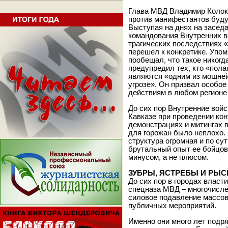
Глава МВД Владимир Колоко
против манифестантов буду
Выступая на днях на заседа
командования Внутренних в
трагических последствиях 
перешел к конкретике. Упом
пообещал, что такое никогда
предупредил тех, кто «пола
являются «одним из мощней
угрозе». Он призвал особое
действиям в любом регионе
До сих пор Внутренние вой
Кавказе при проведении кон
демонстрациях и митингах в
для горожан было неплохо.
структура огромная и по су
брутальный опыт ее бойцов
минусом, а не плюсом.
ЗУБРЫ, ЯСТРЕБЫ И РЫС
До сих пор в городах власт
спецназа МВД – многочис
силовое подавление массо
публичных мероприятий.
Именно они много лет подр