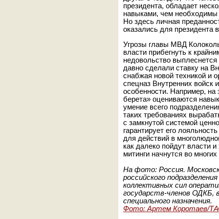
президента, обладает нес
навыками, чем необходимы
Но здесь личная преданнос
оказались для президента 
Угрозы главы МВД Колоколь
власти прибегнуть к крайни
недовольство выплеснется 
давно сделали ставку на Вн
снабжая новой техникой и о
спецназ Внутренних войск 
особенности. Например, на 
берета» оцениваются навыки
умение всего подразделени
таких требованиях вырабат
с замкнутой системой ценно
гарантирует его лояльность
для действий в многолюдном
как далеко пойдут власти и
митинги начнутся во многих
На фото: Россия. Московск
российского подразделения
коллективных сил операти
государств-членов ОДКБ, 
специального назначения.
Фото: Артем Коротаев/Т