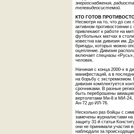
энергоснабжения, радиост
телевидеосистемой.
КТО ГОТОВ ПРОТИВОСТ
Несмотря на то, что до сих
активном противостоянии с
привлекают к работе на мит
футбольных матчах в столи
известна как дивизия им. Д
бригады, которых можно оп
оцепление. Дивизия распол
включает спецназы «Русь», 
человек.
Начиная с конца 2000-х в д
манифестаций, а в послед
на борьбу с экстремизмом.
дивизия комплектуется кон
срочниками. В разные регио
быть переброшены авиацией
вертолетами Ми-8 и МИ-24,
Ан-72 до ИЛ-76.
Несколько раз бойцы с сим
замечены журналистами на 
защиту 31-й статьи Констит
они не принимали участия в
наблюдали за происходящим