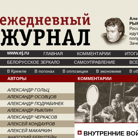
Але
РЫ
Рос
иду
поп
Зач
www.ej.ru
ГЛАВНАЯ
КОММЕНТАРИИ
ИТОГ
БЕЛОРУССКОЕ ЗЕРКАЛО
САМОУПРАВЛЕНИЕ
ВС
В Кремле
В погонах
В оппозиции
В экономике
В о
АВТОРЫ
КОММЕНТАРИИ
АЛЕКСАНДР ГОЛЬЦ
АЛЕКСАНДР ОСОВЦОВ
АЛЕКСАНДР ПОДРАБИНЕК
АЛЕКСАНДР РЫКЛИН
АЛЕКСАНДР ЧЕРКАСОВ
АЛЕКСЕЙ КОНДАУРОВ
АЛЕКСЕЙ МАКАРКИН
ВНУТРЕННИЕ ВО
АНАТОЛИЙ БЕРШТЕЙН