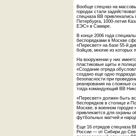
Вообще спецназ на массовы
городах стали задействова
спецназа ВВ привлекались 
Петербурга, 1000-летия Каз
ЕЭС» в Самаре.
В конце 2006 года специал
беспорядками в Москве сф
«Пересвет» на базе 55-й ди
бойцов, многие из которых 
На вооружении у них имеет
пластиковые щиты и полице
«Создание отряда обусловл
создано еще одно подразде
безопасности при проведен
реагирования на сложные с
тогда командующий ВВ Нико
«Пересвет» должен быть вс
беспорядков в столице и По
Москве, в военном городке 
привлекается для охраны о
футбольных матчей и народ
Еще 16 отрядов спецназа В
России — от Сибири до Севе