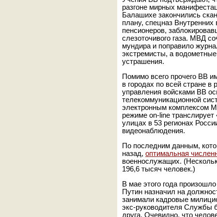
разгоне мирных манифестаци
Балашихе закончились скан
плану, спецназ Внутренних 
пенсионеров, заблокировав
слезоточивого газа. МВД с
мундира и поправило журнал
экстремисты, а водометные
устрашения.
Помимо всего прочего ВВ и
в городах по всей стране в
управления войсками ВВ о
телекоммуникационной сист
электронным комплексом М
режиме on-line транслирует
улицах в 53 регионах Росси
видеонаблюдения.
По последним данным, кото
назад,
оптимальная числен
военнослужащих. (Несколько
196,6 тысяч человек.)
В мае этого года произошло
Путин назначил на должнос
занимали кадровые милицио
экс-руководителя Службы б
друга. Очевидно, что челов