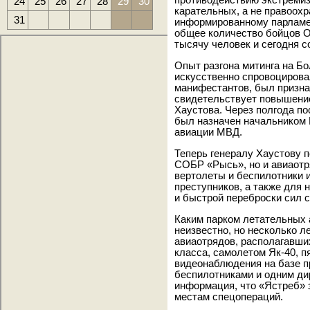
противодействию экстремиз
24
25
26
27
28
29
30
карательных, а не правоох
31
информированному парламе
общее количество бойцов 
тысячу человек и сегодня с
Опыт разгона митинга на Бо
искусственно спровоцирова
манифестантов, был призн
свидетельствует повышени
Хаустова. Через полгода п
был назначен начальником 
авиации МВД.
Теперь генералу Хаустову 
СОБР «Рысь», но и авиаотр
вертолеты и беспилотники 
преступников, а также для
и быстрой переброски сил с
Каким парком летательных 
неизвестно, но несколько л
авиаотрядов, располагавших
класса, самолетом Як-40, 
видеонаблюдения на базе п
беспилотниками и одним ди
информация, что «Ястреб» з
местам спецопераций.