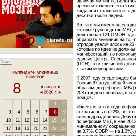
включая митинг на Болотной
времени казалось, что этих
когда они сталкиваются с 
десятки тысяч людей.
Вот что мы имеем на сегод
которые руководство МВД о
действовал 121 ОМОН, где 
обращать внимания на то, 
отрядов увеличилось на 23
которые по идее не должны 
манифестаций, но поскольк
единые Центры Спецназначе
(ЦСН), то в кризисной для 
к таким мероприятиям.
КАЛЕНДАРЬ АРХИВНЫХ
НОМЕРОВ
К 2007 году спецотрядов б
8
России 87 штук, общей чис
август
образом, до реформы МВД к
2026 г.
208 отрядов спецназа, в ко
бойцов.
1
2
Известно, что в ходе рефо
3
4
5
6
7
8
9
сократилась на 22%, но это
спецподразделений. Депута
10
11
12
13
14
15
16
по реформе МВД в мае 2012
минимальному сокращению
17
18
19
20
21
22
23
на 3,7%, СОБР — на 1,3%), 