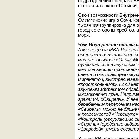
подразделений спецназа В
составляла около 10 тысяч, 
Свои возможности Внутренн
Олимпийских игр в Сочи, ко
тысячная группировка для 
город со стороны хребтов, 
моря.
Чем Внутренние войска
Для спецназа МВД России 
пистолет нeлетального де
мощнее обычной «Осы». М
пулей или светозвуковым з
метров вводит противника
света и оглушающего звук
и гранатой, выстреливаем
«подствольника». Если не
звуковым эффектом облада
многократно ярче. Наприме
гранатой «Свирель». У нее
барабанным перепонкам на
«Свирель» можно не ближе 
к классической «Черемухе»
«Контроль (оглушающие сме
«Сирень» (средство индиви
«Зверобой» (смесь слезот
Учения ВВ подтверждают, ч