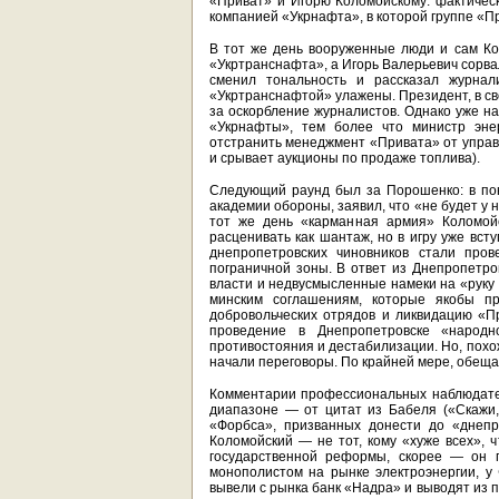
«Приват» и Игорю Коломойскому: фактическ
компанией «Укрнафта», в которой группе «П
В тот же день вооруженные люди и сам Ко
«Укртранснафта», а Игорь Валерьевич сорва
сменил тональность и рассказал журнал
«Укртранснафтой» улажены. Президент, в св
за оскорбление журналистов. Однако уже н
«Укрнафты», тем более что министр эне
отстранить менеджмент «Привата» от упра
и срывает аукционы по продаже топлива).
Следующий раунд был за Порошенко: в по
академии обороны, заявил, что «не будет у 
тот же день «карманная армия» Коломойс
расценивать как шантаж, но в игру уже вс
днепропетровских чиновников стали пров
пограничной зоны. В ответ из Днепропетро
власти и недвусмысленные намеки на «руку 
минским соглашениям, которые якобы пр
добровольческих отрядов и ликвидацию «Пр
проведение в Днепропетровске «народн
противостояния и дестабилизации. Но, похо
начали переговоры. По крайней мере, обеща
Комментарии профессиональных наблюдате
диапазоне — от цитат из Бабеля («Скажи,
«Форбса», призванных донести до «днепр
Коломойский — не тот, кому «хуже всех», 
государственной реформы, скорее — он п
монополистом на рынке электроэнергии, у
вывели с рынка банк «Надра» и выводят из 