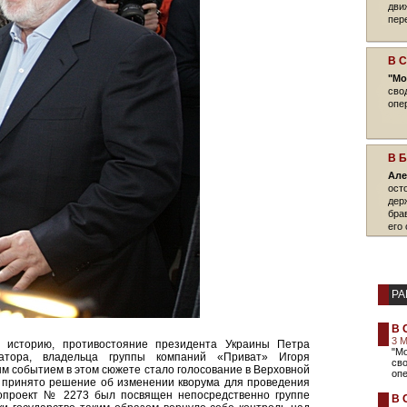
дви
пер
В 
"Мо
сво
опе
В 
Але
ост
дер
бра
его 
РА
В 
3 
 историю, противостояние президента Украины Петра
"М
натора, владельца группы компаний «Приват» Игоря
сво
ым событием в этом сюжете стало голосование в Верховной
опе
о принято решение об изменении кворума для проведения
нопроект № 2273 был посвящен непосредственно группе
В 