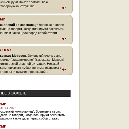
жением руки может сломать всю
еговорную конструкцию.
СМИ:
сковский комсомолец"
: Военные в своих
дках не говорят, когда планируют закончить
рацию и какие цели перед собой ставят.
БЛОГАХ:
ксандр Морозов
: Зеленский очень умно,
орожно, "хладнокровно" (как сказал Макрон)
жится в этой опасной ситуации. Никакой
вады, никакого публичного милитаризма с
стороны, и никаких провокаций...
НЕЕ В СЮЖЕТЕ
СМИ
МАРТА 2022
осковский комсомолец": Военные в своих
дках не говорят, когда планируют закончить
рацию и какие цели перед собой ставят.
СМИ