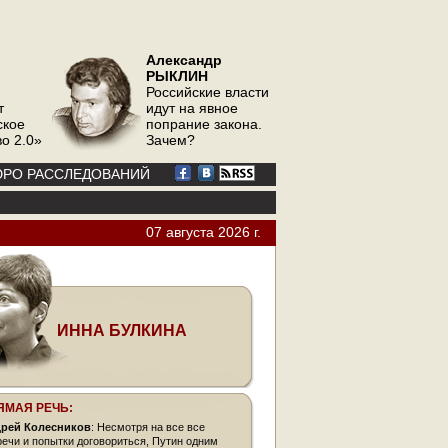
Александр
РЫКЛИН
Российские власти
т
идут на явное
ское
попрание закона.
о 2.0»
Зачем?
РО РАССЛЕДОВАНИЙ
07 августа 2026 г.
ИННА БУЛКИНА
ЯМАЯ РЕЧЬ:
рей Колесников
: Несмотря на все все
речи и попытки договориться, Путин одним