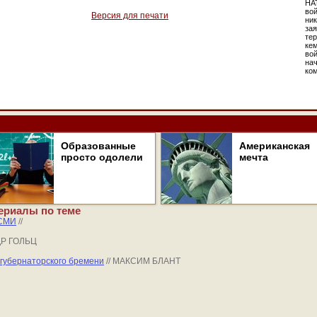
НА
вой
Версия для печати
ник
зая
тер
кем
во
на
ко
Образованные
Американская
просто одолели
мечта
ериалы по теме
СМИ
//
ДР ГОЛЬЦ
губернаторского бремени
// МАКСИМ БЛАНТ