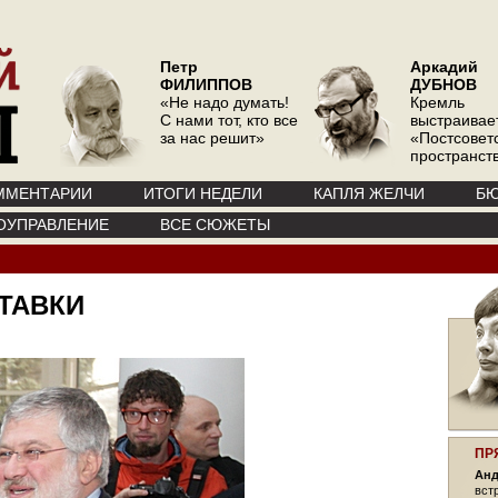
Петр
Аркадий
ФИЛИППОВ
ДУБНОВ
«Не надо думать!
Кремль
С нами тот, кто все
выстраивае
за нас решит»
«Постсовет
пространств
ММЕНТАРИИ
ИТОГИ НЕДЕЛИ
КАПЛЯ ЖЕЛЧИ
БЮ
ОУПРАВЛЕНИЕ
ВСЕ СЮЖЕТЫ
СТАВКИ
ПР
Анд
вст