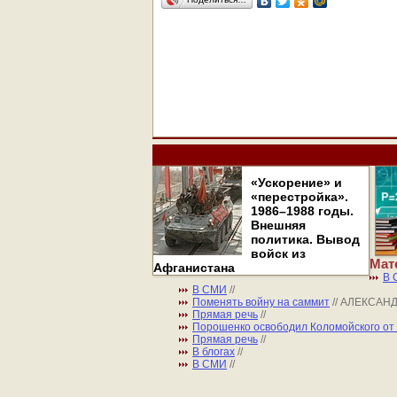
«Ускорение» и
«перестройка».
1986–1988 годы.
Внешняя
политика. Вывод
войск из
Мат
Афганистана
В 
В СМИ
//
Поменять войну на саммит
// АЛЕКСАН
Прямая речь
//
Порошенко освободил Коломойского от 
Прямая речь
//
В блогах
//
В СМИ
//