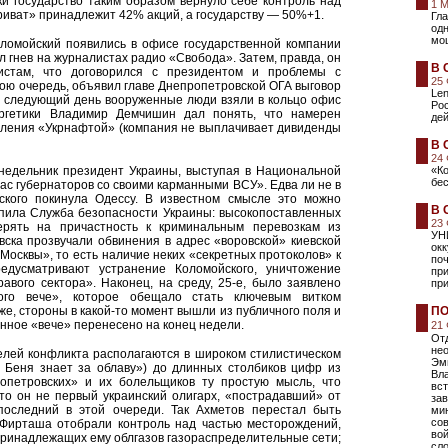
и государство таким образом вернуло себе контроль над
1 
риват» принадлежит 42% акций, а государству — 50%+1.
Гла
одн
мо
ломойский появились в офисе государственной компании
л гнев на журналистах радио «Свобода». Затем, правда, он
В 
истам, что договорился с президентом и проблемы с
25
ою очередь, объявил главе Днепропетровской ОГА выговор
Len
а следующий день вооруженные люди взяли в кольцо офис
Ро
ргетики Владимир Демчишин дал понять, что намерен
дей
вления «Укрнафтой» (компания не выплачивает дивиденды
В 
24
недельник президент Украины, выступая в Национальной
«К
бе
нас губернаторов со своими карманными ВСУ». Едва ли не в
кого покинула Одессу. В известном смысле это можно
В 
тупила Служба безопасности Украины: высокопоставленных
23
ерять на причастность к криминальным перевозкам из
УН
вска прозвучали обвинения в адрес «воровской» киевской
ок
Москвы», то есть наличие неких «секретных протоколов» к
поч
едусматривают устранение Коломойского, уничтожение
пр
авого сектора». Наконец, на среду, 25-е, было заявлено
при
ого вече», которое обещало стать ключевым витком
же, стороны в какой-то момент вышли из публичного поля и
ПО
нное «вече» перенесено на конец недели.
21
Отд
не
лей конфликта располагаются в широком стилистическом
Эм
 Беня знает за облаву») до длинных столбиков цифр из
Вла
опетровских» и их болельщиков ту простую мысль, что
вст
что он не первый украинский олигарх, «пострадавший» от
зав
оследний в этой очереди. Так Ахметов перестал быть
мин
сов
 Фирташа отобрали контроль над частью месторождений,
вой
принадлежащих ему облгазов газораспределительные сети;
сл