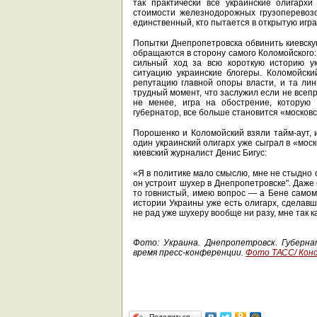
так практически все украинские олигарх
стоимости железнодорожных грузоперевозо
единственный, кто пытается в открытую игра
Попытки Днепропетровска обвинить киевскую
обращаются в сторону самого Коломойского:
сильный ход за всю короткую историю у
ситуацию украинские блогеры. Коломойски
репутацию главной опоры власти, и та лин
трудный момент, что заслужил если не всепр
не менее, игра на обострение, которую
губернатор, все больше становится «московс
Порошенко и Коломойский взяли тайм-аут, и
один украинский олигарх уже сыграл в «моск
киевский журналист Денис Бигус:
«Я в политике мало смыслю, мне не стыдно 
он устроит шухер в Днепропетровске". Даже е
то говнистый, имею вопрос — а Бене самом
истории Украины уже есть олигарх, сделавши
не рад уже шухеру вообще ни разу, мне так к
Фото: Украина. Днепропетровск. Губерн
время пресс-конференции.
Фото ТАСС/ Кон
Поделиться…