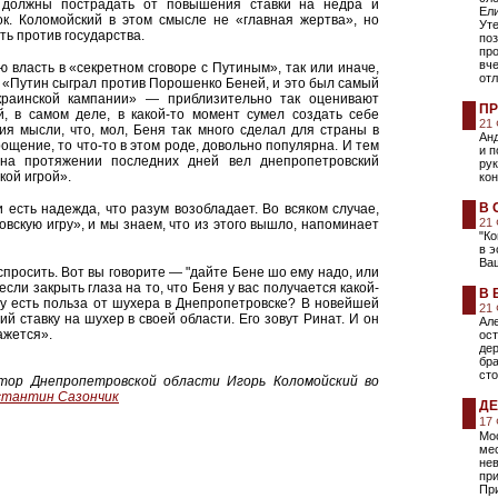
и должны пострадать от повышения ставки на недра и
Ели
к. Коломойский в этом смысле не «главная жертва», но
Уте
ть против государства.
поз
пр
вче
 власть в «секретном сговоре с Путиным», так или иначе,
от
 «Путин сыграл против Порошенко Беней, и это был самый
краинской кампании» — приблизительно так оценивают
ПР
й, в самом деле, в какой-то момент сумел создать себе
21
ия мысли, что, мол, Беня так много сделал для страны в
Анд
ощение, то что-то в этом роде, довольно популярна. И тем
и п
 на протяжении последних дней вел днепропетровский
ру
кой игрой».
кон
В 
 есть надежда, что разум возобладает. Во всяком случае,
21
овскую игру», и мы знаем, что из этого вышло, напоминает
"Ко
в э
Ва
спросить. Вот вы говорите — "дайте Бене шо ему надо, или
сли закрыть глаза на то, что Беня у вас получается какой-
В 
у есть польза от шухера в Днепропетровске? В новейшей
21
й ставку на шухер в своей области. Его зовут Ринат. И он
Але
ажется».
ост
дер
бра
сто
атор Днепропетровской области Игорь Коломойский во
стантин Сазончик
ДЕ
17
Мос
ме
не
пр
При