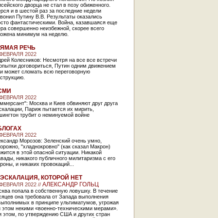
сейского дворца не стал в позу обиженного.
рся и в шестой раз за последние недели
вонил Путину В.В. Результаты оказались
осто фантастическими. Война, казавшаяся еще
ра совершенно неизбежной, скорее всего
ложена минимум на неделю.
ЯМАЯ РЕЧЬ
 ФЕВРАЛЯ 2022
рей Колесников: Несмотря на все все встречи
опытки договориться, Путин одним движением
ки может сломать всю переговорную
струкцию.
СМИ
 ФЕВРАЛЯ 2022
ммерсант": Москва и Киев обвиняют друг друга
скалации, Париж пытается их мирить,
шингтон трубит о неминуемой войне
БЛОГАХ
 ФЕВРАЛЯ 2022
ксандр Морозов: Зеленский очень умно,
орожно, "хладнокровно" (как сказал Макрон)
жится в этой опасной ситуации. Никакой
вады, никакого публичного милитаризма с его
роны, и никаких провокаций...
ЭСКАЛАЦИЯ, КОТОРОЙ НЕТ
АЛЕКСАНДР ГОЛЬЦ
 ФЕВРАЛЯ 2022 //
ква попала в собственную ловушку. В течение
сяцев она требовала от Запада выполнения
выполнимых в принципе ультиматумов, угрожая
и этом некими «военно-техническими мерами».
 этом, по утверждению США и других стран