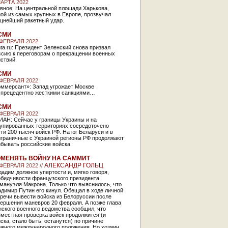
МАРТА 2022
вное: На центральной площади Харькова,
ой из самых крупных в Европе, прозвучал
щнейший ракетный удар.
СМИ
 ФЕВРАЛЯ 2022
ta.ru: Президент Зеленский снова призвал
ссию к переговорам о прекращении военных
ствий.
СМИ
 ФЕВРАЛЯ 2022
оммерсант»: Запад угрожает Москве
спрецедентно жесткими санкциями…
СМИ
 ФЕВРАЛЯ 2022
ИАН: Сейчас у границы Украины и на
купированных территориях сосредоточено
ти 200 тысяч войск РФ. На юг Беларуси и в
играничные с Украиной регионы РФ продолжают
бывать российские войска.
МЕНЯТЬ ВОЙНУ НА САММИТ
АЛЕКСАНДР ГОЛЬЦ
 ФЕВРАЛЯ 2022 //
адим должное упертости и, мягко говоря,
обидчивости французского президента
мануэля Макрона. Только что выяснилось, что
димир Путин его кинул. Обещал в ходе личной
речи вывести войска из Белоруссии после
ершения маневров 20 февраля. А позже глава
ского военного ведомства сообщил, что
местная проверка войск продолжится (и
ска, стало быть, останутся) по причине
ожного международного положения. Но хозяин