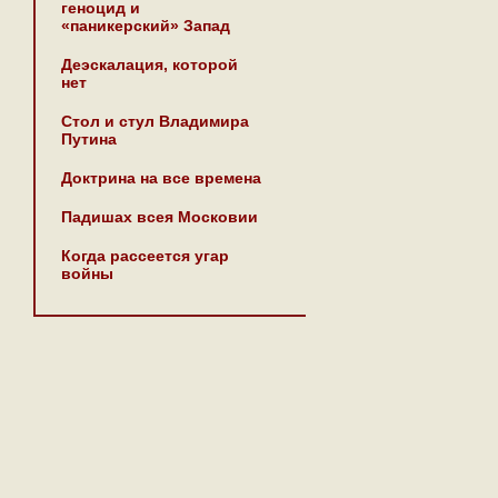
геноцид и
«паникерский» Запад
Деэскалация, которой
нет
Стол и стул Владимира
Путина
Доктрина на все времена
Падишах всея Московии
Когда рассеется угар
войны