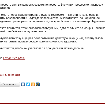
 новость дня, в сущности, совсем не новость. Это у них профессиональное, у
таторов.
 ломать через колено страны и рулить космосом — так они титаны мысли,
анты безопасности и надежда человечества. А как отвечать за наруленное —
едленно притворяются деревяшкой, как врач Богомол из книжки про Буратино
очет, помнится, тоже оказался слабоумным, едва взяли его за жабры. Такой в
овой, слабый на голову генералитет.
случаю чего хочу еще раз пожелать ныне действующему (у нас) титану мысли
их лет жизни и, главное, крепкого психического здоровья.
нь хочется, чтобы он участвовал в процессе как можно дольше.
то
EPA/ИТАР-ТАСС
сия для печати
Поделиться…