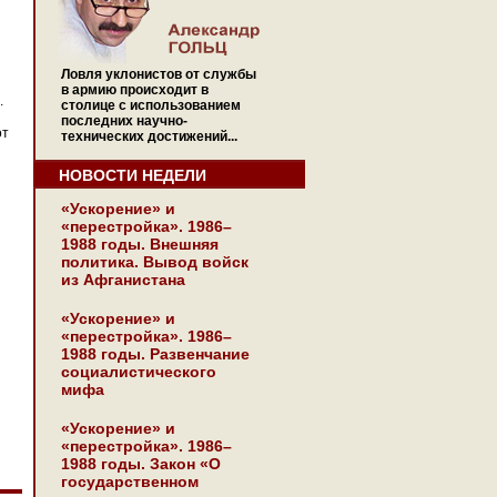
Ловля уклонистов от службы
в армию происходит в
.
столице с использованием
последних научно-
от
технических достижений...
НОВОСТИ НЕДЕЛИ
«Ускорение» и
«перестройка». 1986–
1988 годы. Внешняя
политика. Вывод войск
из Афганистана
«Ускорение» и
«перестройка». 1986–
1988 годы. Развенчание
социалистического
мифа
«Ускорение» и
«перестройка». 1986–
1988 годы. Закон «О
государственном