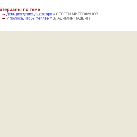
атериалы по теме
День рождения диктатора
// СЕРГЕЙ МИТРОФАНОВ
У полюса, чтобы теплее
// ВЛАДИМИР НАДЕИН