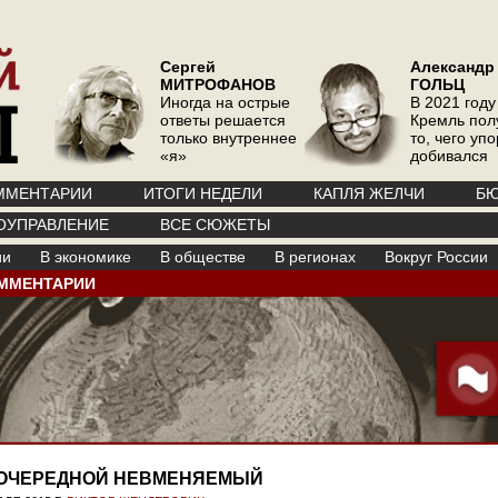
Сергей
Александр
МИТРОФАНОВ
ГОЛЬЦ
Иногда на острые
В 2021 году
ответы решается
Кремль пол
только внутреннее
то, чего уп
«я»
добивался
ММЕНТАРИИ
ИТОГИ НЕДЕЛИ
КАПЛЯ ЖЕЛЧИ
БЮ
ОУПРАВЛЕНИЕ
ВСЕ СЮЖЕТЫ
ии
В экономике
В обществе
В регионах
Вокруг России
ММЕНТАРИИ
ОЧЕРЕДНОЙ НЕВМЕНЯЕМЫЙ