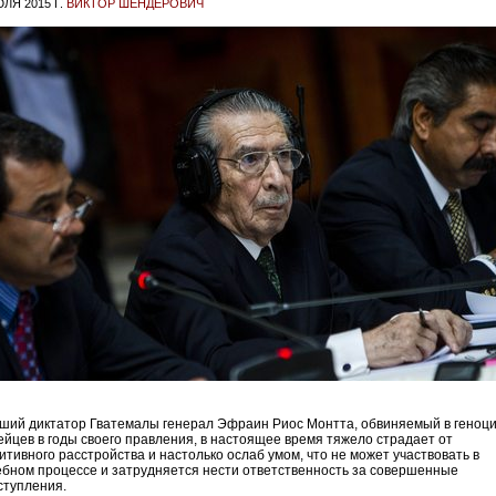
ЛЯ 2015 Г.
ВИКТОР ШЕНДЕРОВИЧ
ший диктатор Гватемалы генерал Эфраин Риос Монтта, обвиняемый в геноц
ейцев в годы своего правления, в настоящее время тяжело страдает от
нитивного расстройства и настолько ослаб умом, что не может участвовать в
ебном процессе и затрудняется нести ответственность за совершенные
ступления.