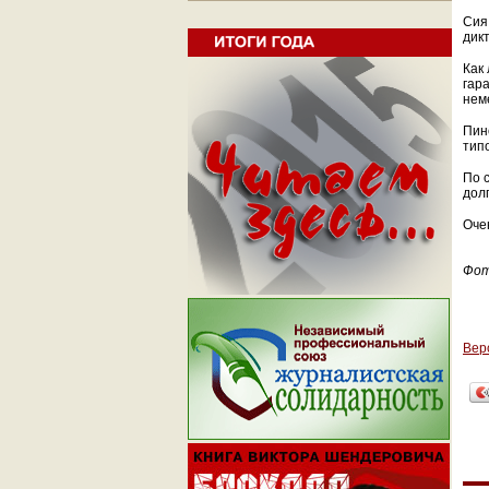
Сия
дик
Как
гар
нем
Пин
тип
По 
долг
Оче
Фо
Вер