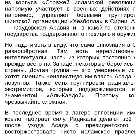
из корпуса «Стражей исламской революц
напрямую участвует в военных действиях п
например, управляет боевыми группиро
шиитской организации «Хезболла» в Сирии. А
— Саудовская Аравия и, в какой-то степен
государства поддерживают оппозицию и оружие
Но надо иметь в виду, что сама оппозиция в
разношёрстная. Там есть нерелигиозны
интеллектуалы, часть из которых постоянно 
прежде всего на Западе, некоторые боролись
страны. Другая группа — это умеренные ис
хотят сменить ненавистную им власть Асада 
лозунгов. Также есть группировки радикал
экстремистов, которые поддерживаются и
знаменитой «Аль-Каедой». Поэтому, ко
чрезвычайно сложная.
В последнее время в лагере оппозиции им
крыло набирает силу. Радикалы делают всё
после ухода Асада с президентского
восторжествовало чисто исламское правл