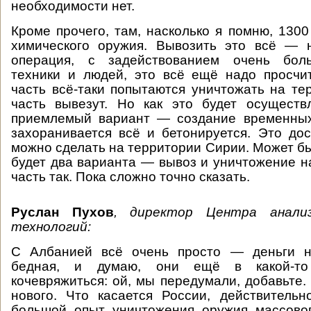
необходимости нет.
Кроме прочего, там, насколько я помню, 1300
химического оружия. Вывозить это всё — 
операция, с задействованием очень боль
техники и людей, это всё ещё надо просчи
часть всё-таки попытаются уничтожать на те
часть вывезут. Но как это будет осуществ
приемлемый вариант — создание временных
захоранивается всё и бетонируется. Это до
можно сделать на территории Сирии. Может бы
будет два варианта — вывоз и уничтожение на
часть так. Пока сложно точно сказать.
Руслан Пухов
,
директор Центра анали
технологий:
С Албанией всё очень просто — деньги н
бедная, и думаю, они ещё в какой-то
кочевряжиться: ой, мы передумали, добавьте.
нового. Что касается России, действитель
большой опыт уничтожения оружия массовог