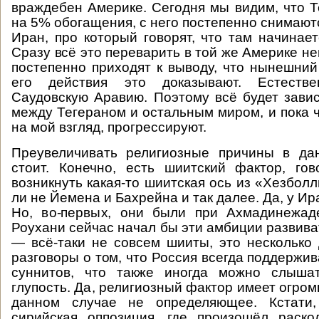
враждебен Америке. Сегодня мы видим, что Т
на 5% обогащения, с него постепенно снимаютс
Иран, про который говорят, что там начинает
Сразу всё это переварить в той же Америке н
постепенно приходят к выводу, что нынешни
его действия это доказывают. Естестве
Саудовскую Аравию. Поэтому всё будет зави
между Тегераном и остальным миром, и пока ч
на мой взгляд, прогрессируют.
Преувеличивать религиозные причины в да
стоит. Конечно, есть шиитский фактор, го
возникнуть какая-то шиитская ось из «Хезболл
ли не Йемена и Бахрейна и так далее. Да, у И
Но, во-первых, они были при Ахмадинежад
Роухани сейчас начал бы эти амбиции развива
— всё-таки не совсем шииты, это несколько 
разговоры о том, что Россия всегда поддержи
суннитов, что также иногда можно слыша
глупость. Да, религиозный фактор имеет огром
данном случае не определяющее. Кстати,
сирийская оппозиция, где произошёл раско