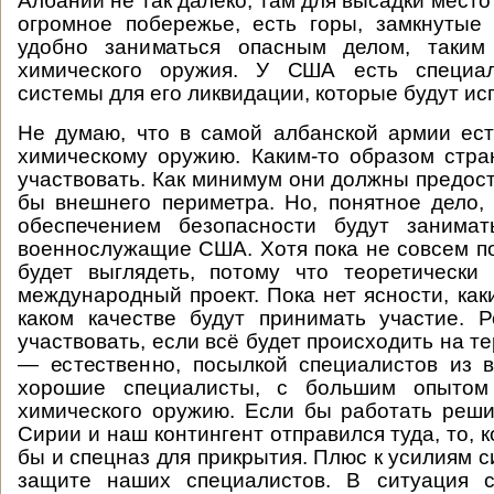
Албании не так далеко, там для высадки место
огромное побережье, есть горы, замкнутые 
удобно заниматься опасным делом, таким
химического оружия. У США есть специа
системы для его ликвидации, которые будут ис
Не думаю, что в самой албанской армии ес
химическому оружию. Каким-то образом стран
участвовать. Как минимум они должны предост
бы внешнего периметра. Но, понятное дело,
обеспечением безопасности будут занимат
военнослужащие США. Хотя пока не совсем пон
будет выглядеть, потому что теоретически
международный проект. Пока нет ясности, как
каком качестве будут принимать участие. 
участвовать, если всё будет происходить на 
— естественно, посылкой специалистов из 
хорошие специалисты, с большим опытом
химического оружию. Если бы работать реш
Сирии и наш контингент отправился туда, то, 
бы и спецназ для прикрытия. Плюс к усилиям 
защите наших специалистов. В ситуация 