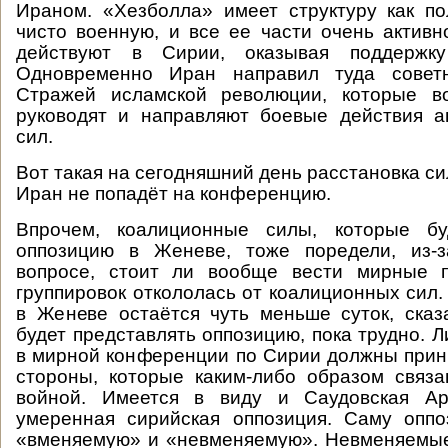
Ираном. «Хезболла» имеет структуру как по
чисто военную, и все ее части очень активн
действуют в Сирии, оказывая поддержк
Одновременно Иран направил туда советн
Стражей исламской революции, которые в
руководят и направляют боевые действия а
сил.
Вот такая на сегодняшний день расстановка си
Иран не попадёт на конференцию.
Впрочем, коалиционные силы, которые бу
оппозицию в Женеве, тоже поредели, из-
вопросе, стоит ли вообще вести мирные п
группировок откололась от коалиционных сил.
в Женеве остаётся чуть меньше суток, сказа
будет представлять оппозицию, пока трудно. Л
в мирной конференции по Сирии должны прин
стороны, которые каким-либо образом связ
войной. Имеется в виду и Саудовская Ар
умеренная сирийская оппозиция. Саму опп
«вменяемую» и «невменяемую». Невменяемые