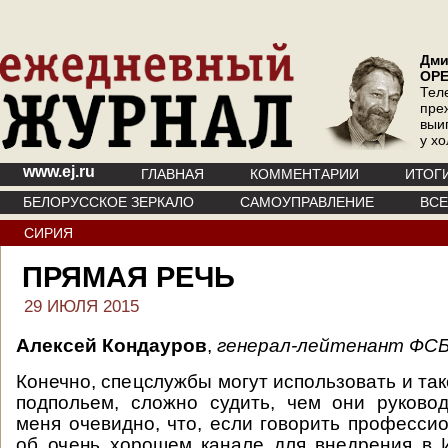
Дми
ОР
Тел
пре
выи
у х
www.ej.ru
ГЛАВНАЯ
КОММЕНТАРИИ
ИТОГ
БЕЛОРУССКОЕ ЗЕРКАЛО
САМОУПРАВЛЕНИЕ
ВС
СИРИЯ
ПРЯМАЯ РЕЧЬ
29 ИЮЛЯ 2015
Алексей Кондауров
,
генерал-лейтенант ФСБ
Конечно, спецслужбы могут использовать и та
подпольем, сложно судить, чем они руково
меня очевидно, что, если говорить профессио
об очень хорошем канале для внедрения в 