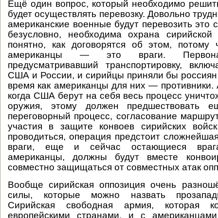
Ещё один вопрос, который необходимо решить,
будет осуществлять перевозку. Довольно трудн
американские военные будут перевозить это с
безусловно, необходима охрана сирийской
понятно, как договорятся об этом, потому
американцы — это враги. Первона
предусматривавший транспортировку, включ
США и России, и сирийцы приняли бы россиян 
время как американцы для них — противники. 
когда США берут на себя весь процесс уничто
оружия, этому должен предшествовать е
переговорный процесс, согласование маршру
участия в защите конвоев сирийских войск
проводиться, операция предстоит сложнейшая
враги, еще и сейчас остающиеся враг
американцы, должны будут вместе конвои
совместно защищаться от совместных атак оп
Вообще сирийская оппозиция очень разношё
силы, которые можно назвать прозапад
Сирийская свободная армия, которая к
европейскими странами, и с американцам