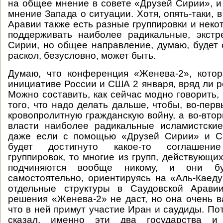
на общее мнение в совете «Друзей Сирии», 
мнение Запада о ситуации. Хотя, опять-таки, 
Аравии также есть разные группировки и неко
поддерживать наиболее радикальные, экстр
Сирии, но общее направление, думаю, будет
раскол, безусловно, может быть.
Думаю, что конференция «Женева-2», котор
инициативе России и США 2 января, вряд ли р
Можно составить, как сейчас модно говорить,
того, что надо делать дальше, чтобы, во-пер
кровопролитную гражданскую войну, а во-втор
власти наиболее радикальные исламистские
даже если с помощью «Друзей Сирии» и С
будет достигнуто какое-то соглашени
группировок, то многие из групп, действующи
подчиняются вообще никому, и они бу
самостоятельно, ориентируясь на «Аль-Каеду
отдельные структуры в Саудовской Аравии
решения «Женева-2» не даст, но она очень в
что в ней примут участие Иран и саудиды. Пот
сказал, именно эти два государства и