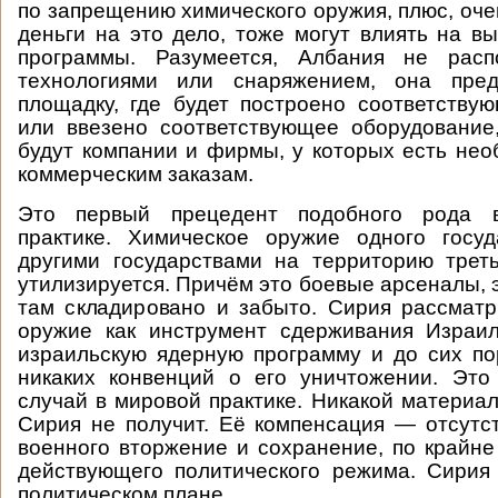
по запрещению химического оружия, плюс, очев
деньги на это дело, тоже могут влиять на в
программы. Разумеется, Албания не расп
технологиями или снаряжением, она пред
площадку, где будет построено соответству
или ввезено соответствующее оборудование
будут компании и фирмы, у которых есть нео
коммерческим заказам.
Это первый прецедент подобного рода 
практике. Химическое оружие одного госуд
другими государствами на территорию трет
утилизируется. Причём это боевые арсеналы, э
там складировано и забыто. Сирия рассмат
оружие как инструмент сдерживания Израил
израильскую ядерную программу и до сих п
никаких конвенций о его уничтожении. Это
случай в мировой практике. Никакой материа
Сирия не получит. Её компенсация — отсутс
военного вторжение и сохранение, по крайне 
действующего политического режима. Сири
политическом плане.