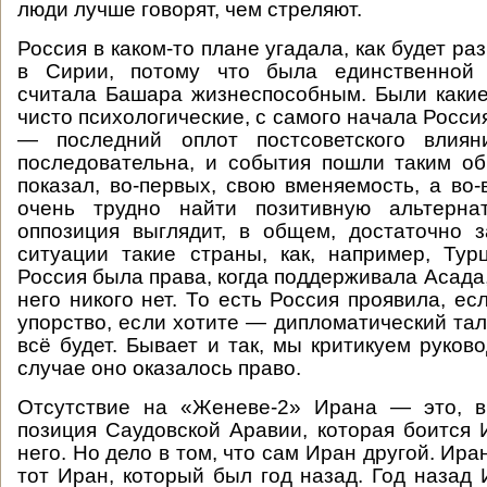
люди лучше говорят, чем стреляют.
Россия в каком-то плане угадала, как будет ра
в Сирии, потому что была единственной 
считала Башара жизнеспособным. Были какие
чисто психологические, с самого начала Россия
— последний оплот постсоветского влиян
последовательна, и события пошли таким о
показал, во-первых, свою вменяемость, а во
очень трудно найти позитивную альтерна
оппозиция выглядит, в общем, достаточно 
ситуации такие страны, как, например, Тур
Россия была права, когда поддерживала Асада
него никого нет. То есть Россия проявила, есл
упорство, если хотите — дипломатический тала
всё будет. Бывает и так, мы критикуем руков
случае оно оказалось право.
Отсутствие на «Женеве-2» Ирана — это, в
позиция Саудовской Аравии, которая боится 
него. Но дело в том, что сам Иран другой. Ира
тот Иран, который был год назад. Год назад