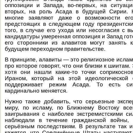
оппозиции и Запада, во-первых, на ситуац
вторых, на роль Асада в будущей Сирии. Н
многие заявляют даже о возможности ег
предстоящих в следующем году президентск
того, в случае его ухода или несогласия с 
кандидатуры умеренная оппозиция и Запад гот
его сторонники из алавитов могут занять 
будущем переходном правительстве.
В принципе, алавиты — это религиозное ислам
про которое говорят, что они близки к шиитам. 
хотя они нашли какие-то точки соприкосно
Ираном, который на этой идеологической 
поддерживает режим Асада. То есть с
кардинально меняется.
Нужно также добавить, что серьезные эксп
миру, по исламу, по Ближнему Востоку все
заигрывания с наиболее экстремистскими с
наблюдали в течение гражданской войны, 
серьёзным последствиям. В результате так и
кажется, что Соединённые Штаты наступают