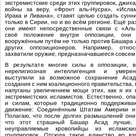
экстремистские среди этих группировок, джих
войны за веру, «Фронт аль-Нусра», «Ислам
Ирака и Ливана», ставят целью создать сунн
только в Сирии, но и во всём регионе. Ещё ра
они имеют непосредственные связи с «Аль-
своё положение внутри оппозиции, они 
вооружённым путём не только против Башара А
других оппозиционеров. Например, относ
захватили оружие, предназначавшееся совсем 
В результате многие силы в оппозиции, 
нерелигиозная интеллигенция и умере
выступили за возможное сохранение Асад
создания с ним коалиционного правительства, 
напуганы увеличением мощи этих, как я их 
экстремистских исламистов. Естественно, оп
и силам, которые традиционно поддержива
движение: Соединённым Штатам Америки и
Полагаю, что после долгих размышлений они
что этот страшный Башар Асад лучше,
неуправляемые кровопийцы из исламских
группировок. Отсюда такое единство во вз