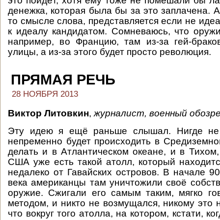
это пойдёт, хотя ему тоже не помешали бы л
денежка, которая была бы за это заплачена. А
то смысле слова, представляется если не иде
к идеалу кандидатом. Сомневаюсь, что оруж
например, во Францию, там из-за гей-брак
улицы, а из-за этого будет просто революция.
ПРЯМАЯ РЕЧЬ
28 НОЯБРЯ 2013
Виктор Литовкин
,
журналист, военный обозр
Эту идею я ещё раньше слышал. Нигде не 
непременно будет происходить в Средиземно
делать и в Атлантическом океане, и в Тихом,
США уже есть такой атолл, который находитс
недалеко от Гавайских островов. В начале 90
века американцы там уничтожили своё собст
оружие. Сжигали его самым таким, мягко г
методом, и никто не возмущался, никому это 
что вокруг того атолла, на котором, кстати, ко