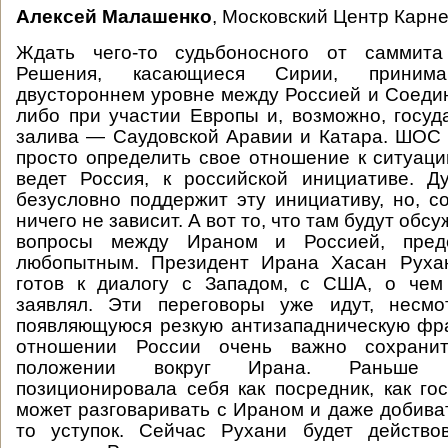
Алексей Малашенко
, Московский Центр Карне
Ждать чего-то судьбоносного от саммит
Решения, касающиеся Сирии, приним
двустороннем уровне между Россией и Соед
либо при участии Европы и, возможно, госуд
залива — Саудовской Аравии и Катара. ШОС 
просто определить свое отношение к ситуации
ведет Россия, к российской инициативе. Д
безусловно поддержит эту инициативу, но, со
ничего не зависит. А вот то, что там будут обс
вопросы между Ираном и Россией, предс
любопытным. Президент Ирана Хасан Руха
готов к диалогу с Западом, с США, о чем
заявлял. Эти переговоры уже идут, несм
появляющуюся резкую антизападническую фр
отношении России очень важно сохран
положении вокруг Ирана. Раньше 
позиционировала себя как посредник, как гос
может разговаривать с Ираном и даже добиват
то уступок. Сейчас Рухани будет действо