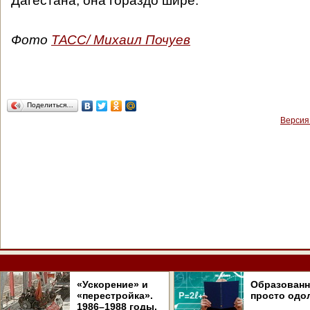
Дагестана, она гораздо шире.
Фото
ТАСС/ Михаил Почуев
Поделиться…
Версия
«Ускорение» и
Образован
«перестройка».
просто одо
1986–1988 годы.