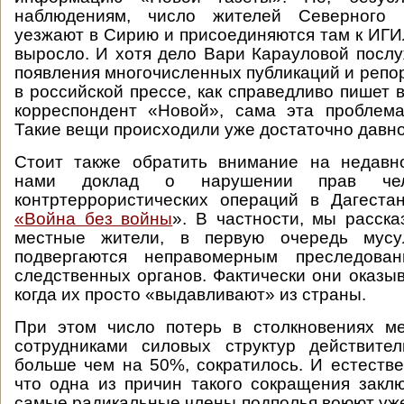
наблюдениям, число жителей Северного К
уезжают в Сирию и присоединяются там к ИГИЛ
выросло. И хотя дело Вари Карауловой посл
появления многочисленных публикаций и репор
в российской прессе, как справедливо пишет 
корреспондент «Новой», сама эта проблема
Такие вещи происходили уже достаточно давно
Стоит также обратить внимание на недавн
нами доклад о нарушении прав че
контртеррористических операций в Дагеста
«Война без войны
». В частности, мы расска
местные жители, в первую очередь мусул
подвергаются неправомерным преследова
следственных органов. Фактически они оказыв
когда их просто «выдавливают» из страны.
При этом число потерь в столкновениях м
сотрудниками силовых структур действител
больше чем на 50%, сократилось. И естестве
что одна из причин такого сокращения заклю
самые радикальные члены подполья воюют уже 