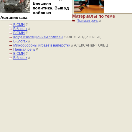
Внешняя
политика. Вывод
войск из
Материалы по теме
Афганистана
Прямая речь
//
В СМИ
//
В блогах
//
В СМИ
//
Когда изоляционизм полезен
// АЛЕКСАНДР ГОЛЬЦ
В блогах
//
Минообороны играет в наперстки
// АЛЕКСАНДР ГОЛЬЦ
Прямая речь
//
В СМИ
//
В блогах
//