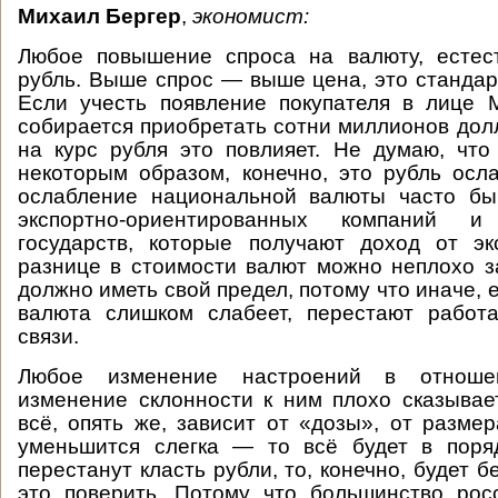
Михаил Бергер
,
экономист:
Любое повышение спроса на валюту, естест
рубль. Выше спрос — выше цена, это стандар
Если учесть появление покупателя в лице 
собирается приобретать сотни миллионов долл
на курс рубля это повлияет. Не думаю, что
некоторым образом, конечно, это рубль осл
ослабление национальной валюты часто бы
экспортно-ориентированных компаний 
государств, которые получают доход от эк
разнице в стоимости валют можно неплохо з
должно иметь свой предел, потому что иначе,
валюта слишком слабеет, перестают работа
связи.
Любое изменение настроений в отноше
изменение склонности к ним плохо сказывае
всё, опять же, зависит от «дозы», от разме
уменьшится слегка — то всё будет в поря
перестанут класть рубли, то, конечно, будет бе
это поверить. Потому что большинство рос