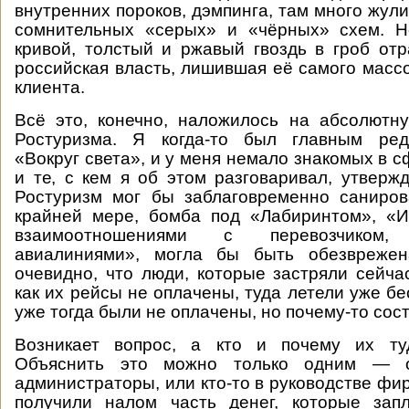
внутренних пороков, дэмпинга, там много жул
сомнительных «серых» и «чёрных» схем. Н
кривой, толстый и ржавый гвоздь в гроб от
российская власть, лишившая её самого массо
клиента.
Всё это, конечно, наложилось на абсолютн
Ростуризма. Я когда-то был главным ред
«Вокруг света», и у меня немало знакомых в 
и те, с кем я об этом разговаривал, утвержд
Ростуризм мог бы заблаговременно саниров
крайней мере, бомба под «Лабиринтом», «И
взаимоотношениями с перевозчиком, 
авиалиниями», могла бы быть обезврежен
очевидно, что люди, которые застряли сейчас
как их рейсы не оплачены, туда летели уже б
уже тогда были не оплачены, но почему-то сос
Возникает вопрос, а кто и почему их ту
Объяснить это можно только одним — от
администраторы, или кто-то в руководстве фир
получили налом часть денег, которые зап