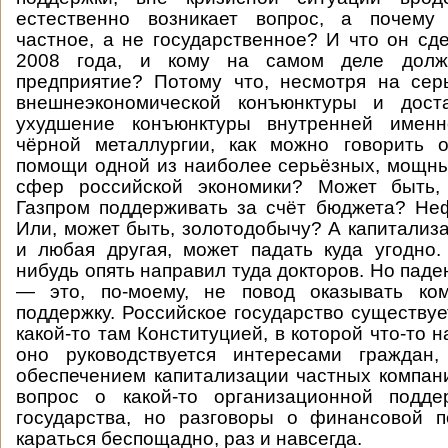
естественно возникает вопрос, а почему
частное, а не государственное? И что он сд
2008 года, и кому на самом деле долж
предприятие? Потому что, несмотря на сер
внешнеэкономической конъюнктуры и дост
ухудшение конъюнктуры внутренней именн
чёрной металлургии, как можно говорить о
помощи одной из наиболее серьёзных, мощн
сфер российской экономики? Может быть
Газпром поддерживать за счёт бюджета? Не
Или, может быть, золотодобычу? А капитализа
и любая другая, может падать куда угодно.
нибудь опять направил туда докторов. Но пад
— это, по-моему, не повод оказывать ко
поддержку. Российское государство существуе
какой-то там Конституцией, в которой что-то н
оно руководствуется интересами граждан
обеспечением капитализации частных компан
вопрос о какой-то организационной подд
государства, но разговоры о финансовой 
караться беспощадно, раз и навсегда.