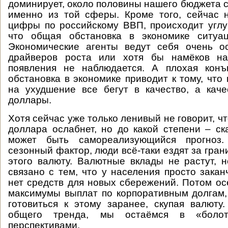
доминирует, около половины нашего бюджета 
именно из той сферы. Кроме того, сейчас 
цифры по российскому ВВП, происходит углу
что общая обстановка в экономике ситуа
Экономические агенты ведут себя очень ос
драйверов роста или хотя бы намёков на
появления не наблюдается. А плохая кон
обстановка в экономике приводит к тому, что
на ухудшение все бегут в качество, а кач
доллары.
Хотя сейчас уже только ленивый не говорит, что
доллара ослабнет, но до какой степени – ск
может быть самореализующийся прогноз
сезонный фактор, люди всё-таки ездят за гран
этого валюту. Валютные вклады не растут, 
связано с тем, что у населения просто закан
нет средств для новых сбережений. Потом ос
максимумы выплат по корпоративным долгам,
готовиться к этому заранее, скупая валюту
общего тренда, мы остаёмся в «боло
перспективами.