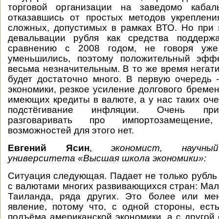
торговой организации на заведомо кабал
отказавшись от простых методов укреплени
сложных, допустимых в рамках ВТО. Но при
девальвации рубля как средства поддерж
сравнению с 2008 годом, не говоря уже 
уменьшились, поэтому положительный эфф
весьма незначительным. В то же время негат
будет достаточно много. В первую очередь
экономики, резкое усиление долгового бремен
имеющих кредиты в валюте, а у нас таких оче
подстёгивание инфляции. Очень при
разговаривать про импортозамещени
возможностей для этого нет.
Евгений Ясин
,
экономист, научны
университета «Высшая школа экономики»:
Ситуация следующая. Падает не только рубль
с валютами многих развивающихся стран: Мал
Таиланда, ряда других. Это более или ме
явление, потому что, с одной стороны, ест
подъёма американской экономики, а с другой