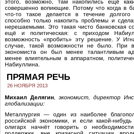
этого, возможно, там накопились ещё как
совершенно вопиющие. Потому что когда в б
что-то такое делается в течение долгого
способно только накопить проблемы и сдела
нерешаемыми. Это такая чисто банковская с
ещё и политическая: с приходом Набиул
возможность «пробить» эту решение. У Игн
случае, такой возможности не было. При в
экономиста он был менее талантливым ад
менее влиятельным в аппаратном, политиче
Набиуллина.
ПРЯМАЯ РЕЧЬ
26 НОЯБРЯ 2013
Михаил Делягин
,
экономист, директор Ин
глобализации:
Металлургия — один из наиболее благопо
российской экономики, и если какой-нибудь
олигарх начнёт говорить о необходимости
поддержки, вне кризисной ситуации врод