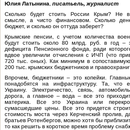
Юлия Латынина
,
писатьель, журналист
Сколько будет стоить России Крым? Не в
смысле, а чисто финансовом. Сколько ден
бюджет, и сколько он оттуда заберет?
Крымские пенсии, с учетом количества вое
будут стоить около 80 млрд. руб. в год –
дефицита Пенсионного фонда, ради которог
вдвое увеличили отчисления с ИЧП (что при
720 тыс. оных). Как минимум в сопоставиму
200 тыс. крымских бюджетников и правоохрани
Впрочем, бюджетники – это копейки. Главн
понадобятся на инфраструктуру. Та, что е
Украину. Электричество, связь, автомоби
дорога, а главное – вода – все это приходи
материка. Все это Украина или перекро
сумасшедшие цены. Все это придется строи
стоимость моста через Керченский пролив, д
братьев Ротенбергов, можно хотя бы приблизи
то как решить в короткое время проблему сна