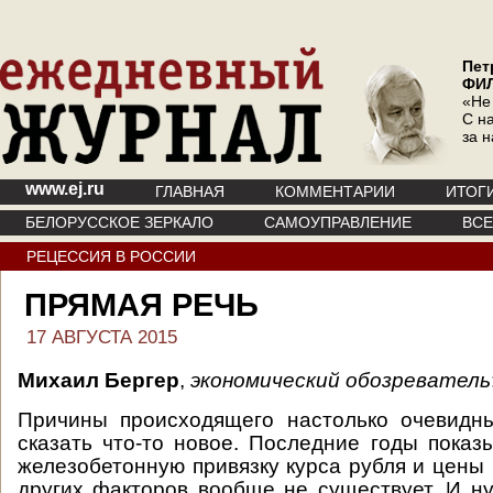
Пет
ФИ
«Не
С на
за 
www.ej.ru
ГЛАВНАЯ
КОММЕНТАРИИ
ИТОГ
БЕЛОРУССКОЕ ЗЕРКАЛО
САМОУПРАВЛЕНИЕ
ВС
РЕЦЕССИЯ В РОССИИ
ПРЯМАЯ РЕЧЬ
17 АВГУСТА 2015
Михаил Бергер
,
экономический обозреватель
Причины происходящего настолько очевидны
сказать что-то новое. Последние годы пока
железобетонную привязку курса рубля и цены 
других факторов вообще не существует. И ну