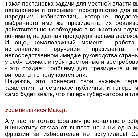
Такая постановка задачи для местной власти в
населением и открывает пространство для 
народным избирателям, которые поддер
выбранного ими же президента, их реализо
действительно необходимо в конкретном случа
понимаю, но данная процедура весьма демокр
И еще, немаловажный момент - работа 
исполнению поручений президента, 
непосредственном имидже руководства страны,
у себя косячат, и губят достойные и востребо
- это создает проблему для президента и е
виноваты-то получаются они.
Надеюсь, это принесет свои нужные пере
заявления на семинаре публичны, и теперь 
само будет знать, что теперь губернаторы и гл
Усомнившийся Макар:
А у нас не только фракция регионального со
инициативу отказа от выплат, но и ни одна и
фракций за избирателей не вступилась! Се