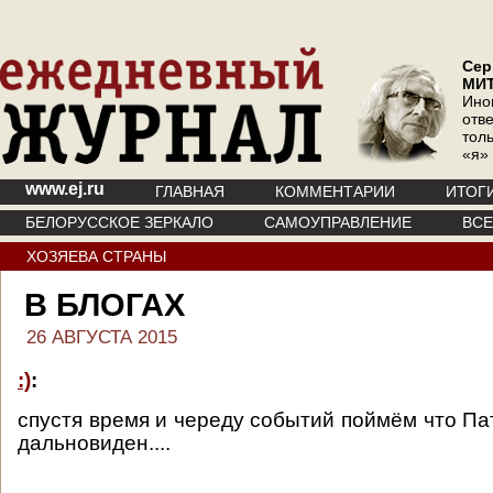
Сер
МИ
Ино
отв
тол
«я»
www.ej.ru
ГЛАВНАЯ
КОММЕНТАРИИ
ИТОГ
БЕЛОРУССКОЕ ЗЕРКАЛО
САМОУПРАВЛЕНИЕ
ВС
ХОЗЯЕВА СТРАНЫ
В БЛОГАХ
26 АВГУСТА 2015
:)
:
спустя время и череду событий поймём что Па
дальновиден....