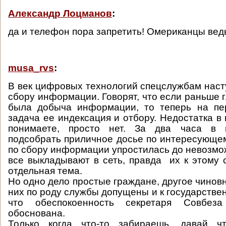
Александр Лоцманов
:
да и телефон пора запретить! Омериканцы ведь
musa_rvs
:
В век цифровых технологий спецслужбам наст
сбору информации. Говорят, что если раньше 
была добыча информации, то теперь на п
задача ее индексация и отбору. Недостатка в 
понимаете, просто нет. За два часа в 
подсобрать приличное досье по интересующем
по сбору информации упростилась до невозмо
все выкладывают в сеть, правда их к этому с
отдельная тема.
Но одно дело простые граждане, другое чинов
них по роду службы допущены и к государстве
что обеспокоенность секретаря Совбез
обоснована.
Только когда что-то забираешь, давай чт