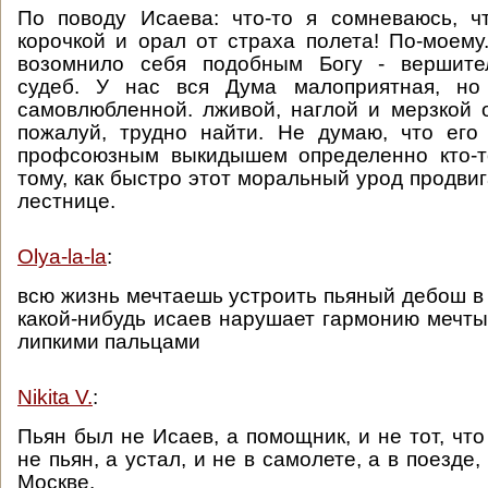
По поводу Исаева: что-то я сомневаюсь, ч
корочкой и орал от страха полета! По-моему
возомнило себя подобным Богу - вершите
судеб. У нас вся Дума малоприятная, но
самовлюбленной. лживой, наглой и мерзкой 
пожалуй, трудно найти. Не думаю, что его
профсоюзным выкидышем определенно кто-то
тому, как быстро этот моральный урод продви
лестнице.
Olya-la-la
:
всю жизнь мечтаешь устроить пьяный дебош в 
какой-нибудь исаев нарушает гармонию мечт
липкими пальцами
Nikita V.
:
Пьян был не Исаев, а помощник, и не тот, что 
не пьян, а устал, и не в самолете, а в поезде,
Москве.