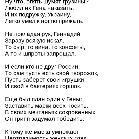
Ну что, опять шумят грузины?
Любил их Гена наказать.
И их подружку, Украину,
Легко умел к ногтю прижать.
Не покладая рук, Геннадий
Заразу всякую искал.
То сыр, то вина, то конфеты,
А то и шпроты запрещал.
И если кто не друг России,
То сам пусть есть свой творожок,
Пусть заберет свои игрушки
И свой в бактериях горшок.
Еще был план один у Гены:
Заставить маски всех носить.
В своих мечтаньях сокровенных
Он грипп задумал победить.
К тому же маска умножает
Неотразимость женских глаз...