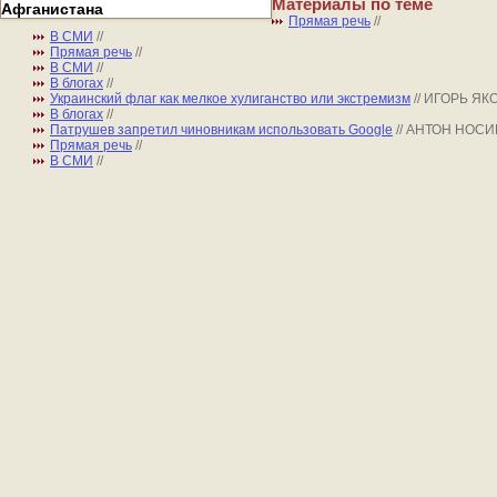
Материалы по теме
Афганистана
Прямая речь
//
В СМИ
//
Прямая речь
//
В СМИ
//
В блогах
//
Украинский флаг как мелкое хулиганство или экстремизм
// ИГОРЬ Я
В блогах
//
Патрушев запретил чиновникам использовать Google
// АНТОН НОСИ
Прямая речь
//
В СМИ
//