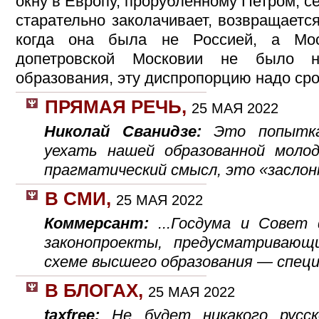
окну в Европу, прорубленному Петром, се
старательно заколачивает, возвращаетс
когда она была не Россией, а Мос
допетровской Московии не было н
образования, эту диспропорцию надо ср
ПРЯМАЯ РЕЧЬ
,
25 МАЯ 2022
Николай Сванидзе:
Это попытка
уехать нашей образованной моло
прагматический смысл, это «заслон
В СМИ
,
25 МАЯ 2022
Коммерсант:
...Госдума и Совет
законопроекты, предусматривающ
схеме высшего образования — спец
В БЛОГАХ
,
25 МАЯ 2022
taxfree:
Не будет никакого русск