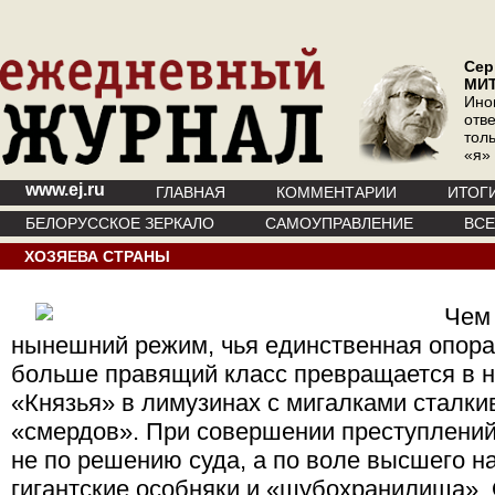
Сер
МИ
Ино
отв
тол
«я»
www.ej.ru
ГЛАВНАЯ
КОММЕНТАРИИ
ИТОГ
БЕЛОРУССКОЕ ЗЕРКАЛО
САМОУПРАВЛЕНИЕ
ВС
ХОЗЯЕВА СТРАНЫ
Чем
нынешний режим, чья единственная опора
больше правящий класс превращается в 
«Князья» в лимузинах с мигалками сталки
«смердов». При совершении преступлений
не по решению суда, а по воле высшего н
гигантские особняки и «шубохранилища».