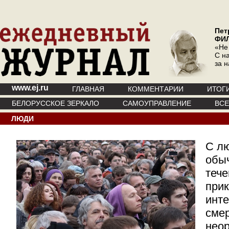
Пет
ФИ
«Не
С на
за 
www.ej.ru
ГЛАВНАЯ
КОММЕНТАРИИ
ИТОГ
БЕЛОРУССКОЕ ЗЕРКАЛО
САМОУПРАВЛЕНИЕ
ВС
ЛЮДИ
С лю
обыч
тече
при
инте
сме
нео