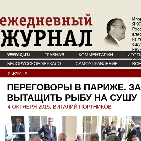
Иго
ЯК
Рос
вла
из т
ощу
неу
www.ej.ru
где 
ГЛАВНАЯ
КОММЕНТАРИИ
ИТОГ
про
БЕЛОРУССКОЕ ЗЕРКАЛО
САМОУПРАВЛЕНИЕ
ВС
инт
УКРАИНА
ПЕРЕГОВОРЫ В ПАРИЖЕ. З
ВЫТАЩИТЬ РЫБУ НА СУШУ
4 ОКТЯБРЯ 2015,
ВИТАЛИЙ ПОРТНИКОВ