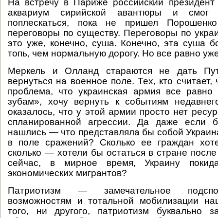
На встречу в Париже российский президент
аквариум сирийской авантюры и смог
поплескаться, пока не пришел Порошенк
переговоры по существу. Переговоры по укра
это уже, конечно, суша. Конечно, эта суша 
топь, чем нормальную дорогу. Но все равно уж
Меркель и Олланд стараются не дать Пут
вернуться на военное поле. Тех, кто считает,
проблема, что украинская армия все равно
зубам», хочу вернуть к событиям недавнег
оказалось, что у этой армии просто нет ресу
спланированной агрессии. Да даже если 
нашлись — что представляла бы собой Украин
в поле сражений? Сколько ее граждан хот
сколько — хотели бы остаться в стране после
сейчас, в мирное время, Украину покид
экономических мигрантов?
Патриотизм — замечательное подспо
возможностям и тотальной мобилизации нац
того, ни другого, патриотизм буквально з