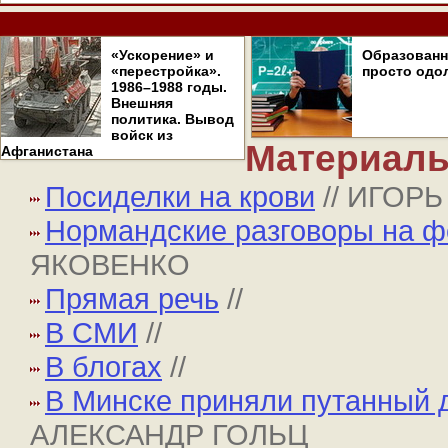
«Ускорение» и
Образован
«перестройка».
просто одо
1986–1988 годы.
Внешняя
политика. Вывод
войск из
Материалы
Афганистана
Посиделки на крови
// ИГОР
Нормандские разговоры на ф
ЯКОВЕНКО
Прямая речь
//
В СМИ
//
В блогах
//
В Минске приняли путанный 
АЛЕКСАНДР ГОЛЬЦ