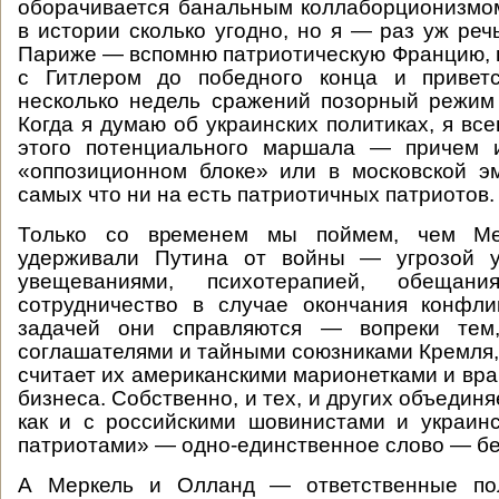
оборачивается банальным коллаборционизмо
в истории сколько угодно, но я — раз уж реч
Париже — вспомню патриотическую Францию, 
с Гитлером до победного конца и привет
несколько недель сражений позорный режим
Когда я думаю об украинских политиках, я вс
этого потенциального маршала — причем 
«оппозиционном блоке» или в московской э
самых что ни на есть патриотичных патриотов.
Только со временем мы поймем, чем М
удерживали Путина от войны — угрозой у
увещеваниями, психотерапией, обещани
сотрудничество в случае окончания конфли
задачей они справляются — вопреки тем,
соглашателями и тайными союзниками Кремля, 
считает их американскими марионетками и вра
бизнеса. Собственно, и тех, и других объединя
как и с российскими шовинистами и украин
патриотами» — одно-единственное слово — бе
А Меркель и Олланд — ответственные пол