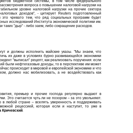
джетов бюджетной системы, в том числе федерального
рассмотрения вопроса о повышении налоговой нагрузки на
табильном уровне налоговой нагрузки на прочие сектора
налоговых доходов", - цитирует Reuters подготовленный
 это чревато тем, что ряд социальных программ будет
рных исследований Института экономической политики им.
и таких "дыр" - либо заем, либо сокращение расходов.
огут и должны исполнить майские указы. "Мы знаем, что
тичь их даже в условиях бурно развивающейся экономики
езидент "выписал" рецепт, как реализовать поручения: если
й были нефтегазовые доходы, то в перспективе им может
сейчас происходит в мировой и европейской экономике и что
ом, должно нас мобилизовать, а не воздействовать как
вития, премьер и прочие господа регулярно выдают в
и. Это считается чуть ли не позором – за это увольняют.
о в любой стране – вселять уверенность и поддерживать
ожной рецессией, которая если и наступит, то уже в
а Кричевский
.