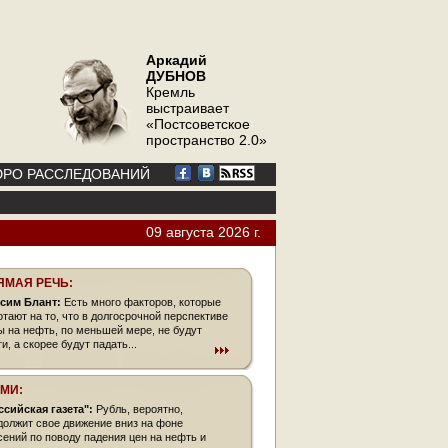
Аркадий
ДУБНОВ
Кремль
выстраивает
«Постсоветское
пространство 2.0»
РО РАССЛЕДОВАНИЙ
09 августа 2026 г.
ЯМАЯ РЕЧЬ:
сим Блант:
Есть много факторов, которые
отают на то, что в долгосрочной перспективе
ы на нефть, по меньшей мере, не будут
и, а скорее будут падать...
СМИ:
ссийская газета":
Рубль, вероятно,
должит свое движение вниз на фоне
сений по поводу падения цен на нефть и