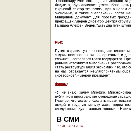
"Прогнозируемое сокращение доходов бю
бюджета, обуславливает целесообразность 
сырьевой сектор экономики, при в целом с
экономики, а также обеспечении роста не
Минфином документ. Для простых граждан
прекращен, уверен директор Центра структу
Гайдара Алексей Ведев. "Есть два пути штопк
РБК
:
Путин выразил уверенность, что власти м
задачи поставлены очень серьезные, и дос
сложно", - согласился глава государства. Пр
раньше источником выполнения распоряжени
стать реструктуризация экономики. "То, что 
на нас отражается неблагоприятным образ
снотворное", - уверен президент.
Финам
:
«Я не знаю, зачем Минфин, Минэкономраз
публичном пространстве очередные страшилк
Главное, что должно сделать правительств
людей в трудную минуту даже перед возм
следующем году», – заявил экономист
Никит
В СМИ
27 ЯНВАРЯ 2014