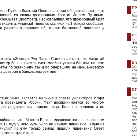
ПР
ира Путина Дмитрий Песков заверил общественность, что
12
ошений со своим двоюродным братом Игорем Путиным,
Мак
 сообщает Bloomberg. Песков заявил, что двоюродный брат
раб
цен
езидента. Financial Times со ссылкой на Пескова сообщает,
а с
го участия в решении об отзыве банковской лицензии у
В 
12
"Ро
сво
пад
нов
ентства «Эксперт-РА» Павел Самиев считает, что масштаб
В 
астер-банк является системообразующим банком, на него
12
четы по эквайрингу, так и по операциям на межбанковском
kok
а доверия в банковском секторе.
под
дор
эко
СТ
10
стью банка является наличие в совете директоров Игоря
Ны
ры
та президента России. Факт воспринимается во многом
тог
ля родственника первого лица. Конечно, человек и не
нер
как
глу
общала, что Мастер-Банк подозревается в незаконном
бе
го
2012 году у него чуть было не изъяли лицензию…Один из
сос
янули? Почему только сейчас лишили лицензии? Ответ
рос
сокие покровители.
сут