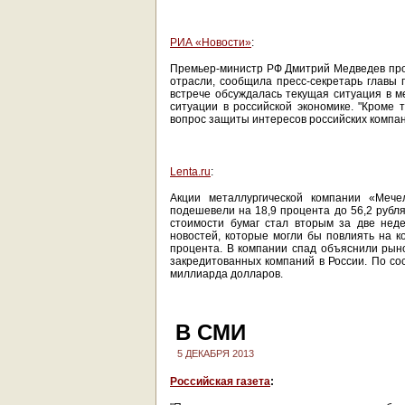
РИА «Новости»
:
Премьер-министр РФ Дмитрий Медведев про
отрасли, сообщила пресс-секретарь главы 
встрече обсуждалась текущая ситуация в м
ситуации в российской экономике. "Кроме 
вопрос защиты интересов российских компан
Lenta.ru
:
Акции металлургической компании «Меч
подешевели на 18,9 процента до 56,2 рубл
стоимости бумаг стал вторым за две нед
новостей, которые могли бы повлиять на к
процента. В компании спад объяснили рын
закредитованных компаний в России. По сос
миллиарда долларов.
В СМИ
5 ДЕКАБРЯ 2013
Росс
ийская
газета
: