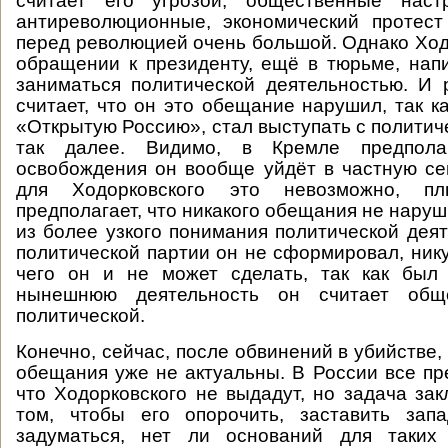
считает его угрозой, общественные наст
антиреволюционные, экономический протест
перед революцией очень большой. Однако Ход
обращении к президенту, ещё в тюрьме, напи
заниматься политической деятельностью. И 
считает, что он это обещание нарушил, так к
«Открытую Россию», стал выступать с политич
так далее. Видимо, в Кремле предпола
освобождения он вообще уйдёт в частную с
для Ходорковского это невозможно, п
предполагает, что никакого обещания не наруши
из более узкого понимания политической деят
политической партии он не сформировал, нику
чего он и не может сделать, так как был
нынешнюю деятельность он считает общ
политической.
Конечно, сейчас, после обвинений в убийстве,
обещания уже не актуальны. В России все пр
что Ходорковского не выдадут, но задача зак
том, чтобы его опорочить, заставить зап
задуматься, нет ли оснований для таких