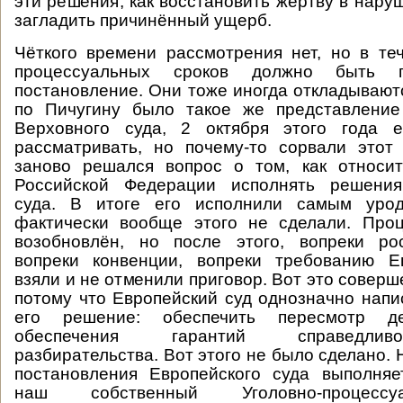
эти решения, как восстановить жертву в нару
загладить причинённый ущерб.
Чёткого времени рассмотрения нет, но в т
процессуальных сроков должно быть п
постановление. Они тоже иногда откладываютс
по Пичугину было такое же представление
Верховного суда, 2 октября этого года 
рассматривать, но почему-то сорвали этот
заново решался вопрос о том, как относит
Российской Федерации исполнять решения
суда. В итоге его исполнили самым урод
фактически вообще этого не сделали. Про
возобновлён, но после этого, вопреки рос
вопреки конвенции, вопреки требованию Ев
взяли и не отменили приговор. Вот это совер
потому что Европейский суд однозначно напис
его решение: обеспечить пересмотр д
обеспечения гарантий справедлив
разбирательства. Вот этого не было сделано.
постановления Европейского суда выполняе
наш собственный Уголовно-процессу