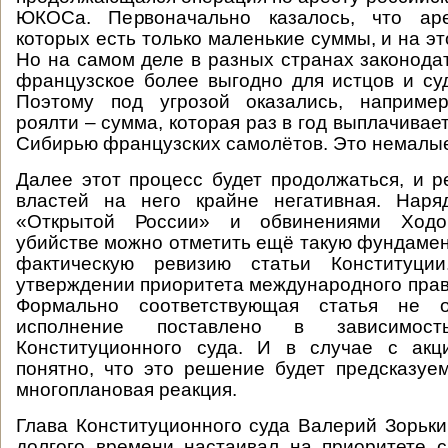
ЮКОСа. Первоначально казалось, что аре
которых есть только маленькие суммы, и на эт
Но на самом деле в разных странах законодат
французское более выгодно для истцов и су
Поэтому под угрозой оказались, например
роялти – сумма, которая раз в год выплачивае
Сибирью французских самолётов. Это немалые
Далее этот процесс будет продолжаться, и р
властей на него крайне негативная. Нар
«Открытой России» и обвинениями Ходо
убийстве можно отметить ещё такую фундамен
фактическую ревизию статьи Конституци
утверждении приоритета международного прав
Формально соответствующая статья не 
исполнение поставлено в зависимос
Конституционного суда. И в случае с ак
понятно, что это решение будет предсказуе
многоплановая реакция.
Глава Конституционного суда Валерий Зорьки
долгого времени настаивал на приоритете 