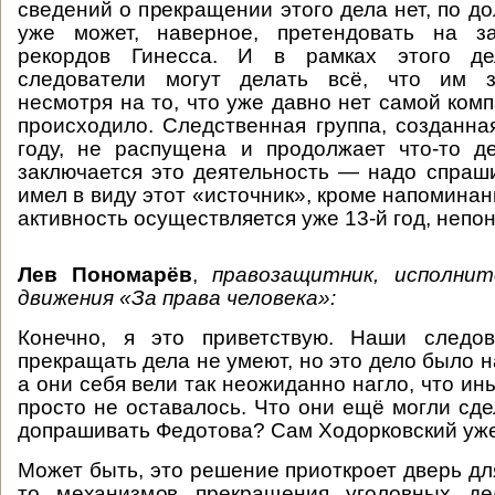
сведений о прекращении этого дела нет, по д
уже может, наверное, претендовать на з
рекордов Гинесса. И в рамках этого де
следователи могут делать всё, что им за
несмотря на то, что уже давно нет самой ком
происходило. Следственная группа, созданная
году, не распущена и продолжает что-то д
заключается это деятельность — надо спраши
имел в виду этот «источник», кроме напоминани
активность осуществляется уже 13-й год, непон
Лев Пономарёв
,
правозащитник, исполни
движения «За права человека»:
Конечно, я это приветствую. Наши следо
прекращать дела не умеют, но это дело было 
а они себя вели так неожиданно нагло, что ин
просто не оставалось. Что они ещё могли сд
допрашивать Федотова? Сам Ходорковский уже
Может быть, это решение приоткроет дверь дл
то механизмов прекращения уголовных де