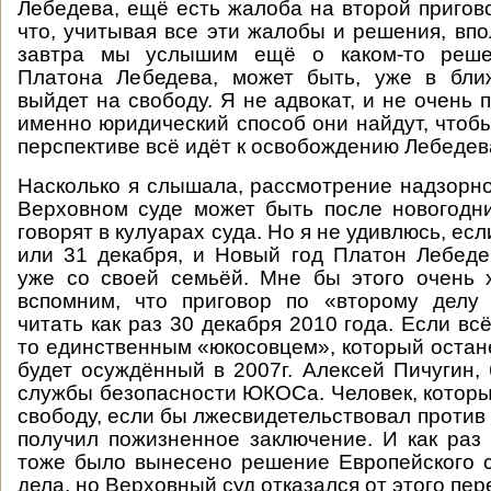
Лебедева, ещё есть жалоба на второй пригово
что, учитывая все эти жалобы и решения, впо
завтра мы услышим ещё о каком-то реше
Платона Лебедева, может быть, уже в бл
выйдет на свободу. Я не адвокат, и не очень 
именно юридический способ они найдут, чтобы
перспективе всё идёт к освобождению Лебедев
Насколько я слышала, рассмотрение надзорно
Верховном суде может быть после новогодни
говорят в кулуарах суда. Но я не удивлюсь, есл
или 31 декабря, и Новый год Платон Лебеде
уже со своей семьёй. Мне бы этого очень 
вспомним, что приговор по «второму дел
читать как раз 30 декабря 2010 года. Если всё
то единственным «юкосовцем», который остане
будет осуждённый в 2007г. Алексей Пичугин,
службы безопасности ЮКОСа. Человек, которы
свободу, если бы лжесвидетельствовал против
получил пожизненное заключение. И как раз
тоже было вынесено решение Европейского 
дела, но Верховный суд отказался от этого пер