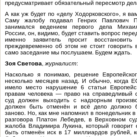
предусматривает обязательный пересмотр дела
А как уж будет по «делу Ходорковского», я вам
Саму жалобу подавал Генрих Павлович П
занимался ведением первого дела Михаи
России, он, видимо, будет ставить вопрос пере
именно заявитель просит восстановит
преждевременно об этом не стоит говорить 
само заседание мы послушаем. Будем ждать.
Зоя Светова
,
журналист
:
Насколько я понимаю, решение Европейско
несколько месяцев назад. И обычно, когда Е
имело место нарушение 6 статьи Европейс
правам человека — право на справедливый 
суд должен выходить с надзорным произво
должен быть отменён и всё дело должно 
заново. Но, как мне напомнил в понедельник 
разговора Платон Лебедев, в Верховном су
жалоба Владимира Лукина, который говорит 
быть отменён иск в 17 миллиардов рублей, 