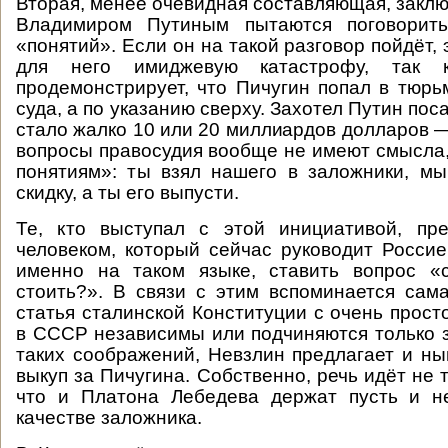
Вторая, менее очевидная составляющая, заключ
Владимиром Путиным пытаются поговорить
«понятий». Если он на такой разговор пойдёт, 
для него имиджевую катастрофу, так к
продемонстрирует, что Пичугин попал в тюр
суда, а по указанию сверху. Захотел Путин пос
стало жалко 10 или 20 миллиардов долларов —
вопросы правосудия вообще не имеют смысла,
понятиям»: ты взял нашего в заложники, м
скидку, а ты его выпусти.
Те, кто выступал с этой инициативой, пре
человеком, который сейчас руководит Россие
именно на таком языке, ставить вопрос «с
стоить?». В связи с этим вспоминается самая
статья сталинской Конституции с очень прост
в СССР независимы или подчиняются только з
таких соображений, Невзлин предлагает и н
выкуп за Пичугина. Собственно, речь идёт не т
что и Платона Лебедева держат пусть и н
качестве заложника.