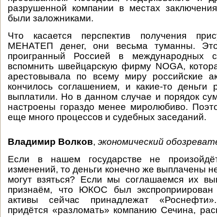
разрушенной компании в местах заключения
были заложниками.
Что касается перспектив получения прис
МЕНАТЕП денег, они весьма туманны. Это
проигранный Россией в международных су
вспомнить швейцарскую фирму NOGA, котора
арестовывала по всему миру российские ак
кончилось соглашением, и какие-то деньги 
выплатили. Но в данном случае и порядок сум
настроены гораздо менее миролюбиво. Поэт
еще много процессов и судебных заседаний.
Владимир Волков
,
экономический обозреват
Если в нашем государстве не произойдёт
изменений, то деньги конечно же выплачены не
могут взяться? Если мы соглашаемся их вып
признаём, что ЮКОС был экспроприирован 
активы сейчас принадлежат «Роснефти».
придётся «разломать» компанию Сечина, рас