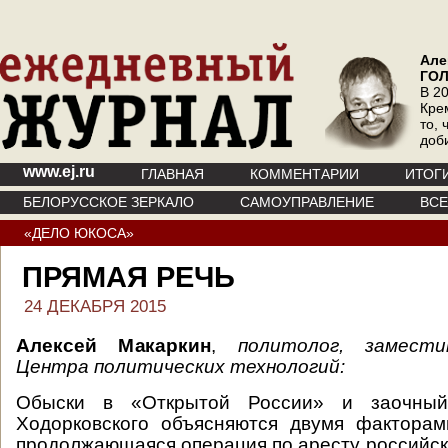
Але
ГО
В 20
Кре
то, 
доб
www.ej.ru
ГЛАВНАЯ
КОММЕНТАРИИ
ИТОГ
БЕЛОРУССКОЕ ЗЕРКАЛО
САМОУПРАВЛЕНИЕ
ВС
«ДЕЛО ЮКОСА»
ПРЯМАЯ РЕЧЬ
24 ДЕКАБРЯ 2015
Алексей Макаркин
,
политолог, замест
Центра политических технологий:
Обыски в «Открытой России» и заочны
Ходорковского объясняются двумя факторам
продолжающаяся операция по аресту российски