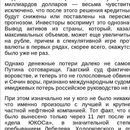
миллиардов долларов — весьма чувствит
исключено, что после этого решения кредитны
будут снижены или поставлены на пересм
прогнозом. Инвесторы воспримут это однозна
Вывод активов из страны, который, каза
максимальных объемов, может еще увеличитьс
на рубле, причем в спекулятивной игре пр
валюты в первых рядах, скорее всего, окажутся
было уже не раз.
Однако денежные потери далеко не самое
Путина сотоварищи. Гаагский суд фактич
воровстве, и теперь это не голословные обвине
и Сечин воры, признано международным судом
имиджевых потерь российское руководство не 
При этом изначально ни у кого не было никак
что именно произошло с лучшей и крупне
частной нефтяной компанией. Тот факт, что
было вынесено только через 11 лет после 
«дела ЮКОСа», в значительной степе
пребыванием Лебедева, Ходорковского и др