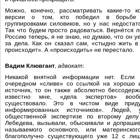
Можно, конечно, рассматривать какие-то к
версии о том, кто победил в борьбе
группировками силовиков, но у нас недоста
Так что будем просто радоваться. Вернётся л
Россию теперь, я не знаю, но думаю, что он у
за дела. Как он сказал сам, «стыдно жить в 
происходит». А «происходить» не перестало.
Вадим Клювгант
,
адвокат
:
Никакой внятной информации нет. Если 
очередном «сливе» со ссылкой на хорошо
источник, то он также абсолютно бессодерж
известно мне, «дела экспертов» воо
существовало. Это в чистом виде прид
информированных источников». Людей, 
общественной экспертизе по второму делу
Лебедева, вызывали, обыскивали и допраши
называемого основного, или материнско
благополучно существующего уже 12 с лиш