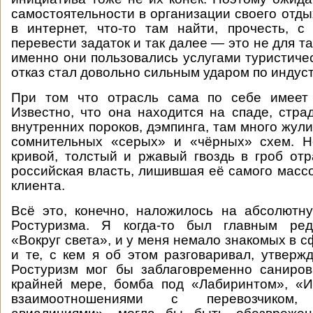
самостоятельности в организации своего отды
в интернет, что-то там найти, прочесть, с 
перевести задаток и так далее — это не для та
именно они пользовались услугами туристичес
отказ стал довольно сильным ударом по индус
При том что отрасль сама по себе имеет
Известно, что она находится на спаде, стра
внутренних пороков, дэмпинга, там много жул
сомнительных «серых» и «чёрных» схем. Н
кривой, толстый и ржавый гвоздь в гроб от
российская власть, лишившая её самого массо
клиента.
Всё это, конечно, наложилось на абсолютн
Ростуризма. Я когда-то был главным ред
«Вокруг света», и у меня немало знакомых в 
и те, с кем я об этом разговаривал, утвержд
Ростуризм мог бы заблаговременно саниров
крайней мере, бомба под «Лабиринтом», «И
взаимоотношениями с перевозчиком, 