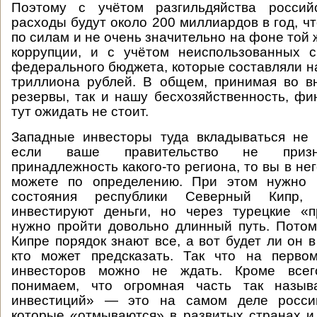
Поэтому с учётом разгильдяйства россий
расходы будут около 200 миллиардов в год, ч
по силам и не очень значительно на фоне той
коррупции, и с учётом неиспользованных с
федерального бюджета, которые составляли на
триллиона рублей. В общем, принимая во в
резервы, так и нашу бесхозяйственность, ф
тут ожидать не стоит.
Западные инвесторы туда вкладываться не 
если ваше правительство не призн
принадлежность какого-то региона, то вы в не
можете по определению. При этом нужно 
состояния республики Северный Кипр,
инвестируют деньги, но через турецкие «п
нужно пройти довольно длинный путь. Пото
Кипре порядок знают все, а вот будет ли он 
кто может предсказать. Так что на перво
инвесторов можно не ждать. Кроме всег
понимаем, что огромная часть так назыв
инвестиций» — это на самом деле россий
которые «отмываются» в развитых странах 