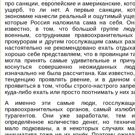
про санкции, европейские и американские, кот
ущерб, то ли нет. А первые санкции, ко
экономике нанесли реальный и ощутимый ущер
которые Россия наложила сама на себя. Он
известно, в том, что большой группе люд
военным, сотрудникам правоохранительных 
прокурорам и другим госслужащим самых ра
настоятельно не рекомендовано ехать отдыха
хорошо себе представляем, что в провинции т
могла принять самые удивительные и при
коснуться совершенно неожиданных лю
изначально не была рассчитана. Как известно
тенденцию проявлять рвение, и в данном 
проявиться в том, чтобы строго-настрого зап
куда-либо ехать или просто поотнимать у них з
А именно эти самые люди, госслужащи
правоохранительных органов, самый излюбл
турагентов. Они уже заработали, тем 
определённое количество денег, но техниче
мало подкованы, а в некоторых случаях ма
инициатива тоже не их конёк. Поэтому ожидат