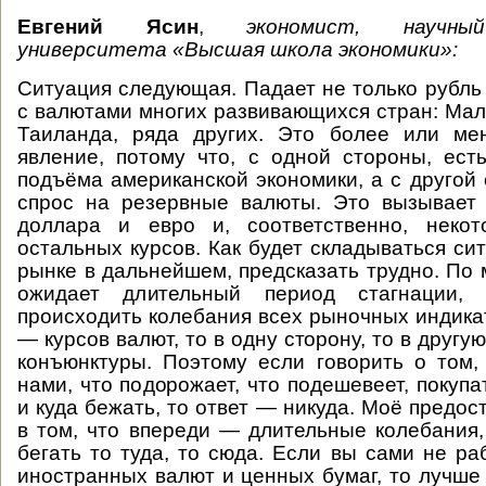
Евгений Ясин
,
экономист, научны
университета «Высшая школа экономики»:
Ситуация следующая. Падает не только рубль
с валютами многих развивающихся стран: Мал
Таиланда, ряда других. Это более или ме
явление, потому что, с одной стороны, ест
подъёма американской экономики, а с другой
спрос на резервные валюты. Это вызывает 
доллара и евро и, соответственно, неко
остальных курсов. Как будет складываться си
рынке в дальнейшем, предсказать трудно. По 
ожидает длительный период стагнации,
происходить колебания всех рыночных индикат
— курсов валют, то в одну сторону, то в другую
конъюнктуры. Поэтому если говорить о том,
нами, что подорожает, что подешевеет, покупа
и куда бежать, то ответ — никуда. Моё предо
в том, что впереди — длительные колебания, 
бегать то туда, то сюда. Если вы сами не ра
иностранных валют и ценных бумаг, то лучше 