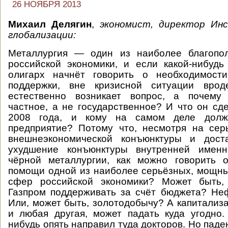
26 НОЯБРЯ 2013
Михаил Делягин
,
экономист, директор Ин
глобализации:
Металлургия — один из наиболее благопо
российской экономики, и если какой-нибудь
олигарх начнёт говорить о необходимости
поддержки, вне кризисной ситуации врод
естественно возникает вопрос, а почему
частное, а не государственное? И что он сд
2008 года, и кому на самом деле долж
предприятие? Потому что, несмотря на сер
внешнеэкономической конъюнктуры и дост
ухудшение конъюнктуры внутренней именн
чёрной металлургии, как можно говорить о
помощи одной из наиболее серьёзных, мощн
сфер российской экономики? Может быть
Газпром поддерживать за счёт бюджета? Не
Или, может быть, золотодобычу? А капитализа
и любая другая, может падать куда угодно.
нибудь опять направил туда докторов. Но пад