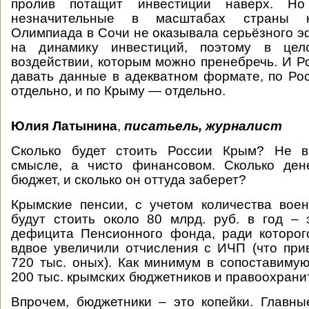
пролив потащит инвестиции наверх. Н
незначительные в масштабах страны к
Олимпиада в Сочи не оказывала серьёзного э
на динамику инвестиций, поэтому в це
воздействии, которым можно пренебречь. И Ро
давать данные в адекватном формате, по Р
отдельно, и по Крыму — отдельно.
Юлия Латынина
,
писатьель, журналист
Сколько будет стоить России Крым? Не в
смысле, а чисто финансовом. Сколько ден
бюджет, и сколько он оттуда заберет?
Крымские пенсии, с учетом количества вое
будут стоить около 80 млрд. руб. в год –
дефицита Пенсионного фонда, ради которог
вдвое увеличили отчисления с ИЧП (что при
720 тыс. оных). Как минимум в сопоставиму
200 тыс. крымских бюджетников и правоохрани
Впрочем, бюджетники – это копейки. Главн