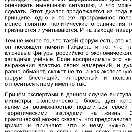
оценивать нынешнюю ситуацию, и что мож
сделать. Этот диалог продолжается из года в
принципе, одно и то же, программное пол
менее понятно, политические ограничения 
признаются и учитываются. И на выходе, навер
Тем не менее то, что такой форум есть, это хор
он посвящён памяти Гайдара, и то, что н
ключевые фигуры российского экономическог
западные учёные. Если воспринимать это не
выражения властью своих намерений, и дум
равно обманет, скажет не то, а как экспертную
форум блестящий, интересный и полез
относиться к нему именно так.
Причём экспертами в данном случае выступаю
министры экономического блока, для кот
является возможностью поделиться своей
теоретическими взглядами на жизнь. 
практической можно сказать, что представите
кризис и признают, что к нему нужно а
корректировать в связи с ним свою позиц