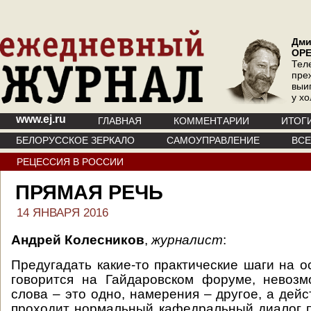
Дми
ОР
Тел
пре
выи
у х
www.ej.ru
ГЛАВНАЯ
КОММЕНТАРИИ
ИТОГ
БЕЛОРУССКОЕ ЗЕРКАЛО
САМОУПРАВЛЕНИЕ
ВС
РЕЦЕССИЯ В РОССИИ
ПРЯМАЯ РЕЧЬ
14 ЯНВАРЯ 2016
Андрей Колесников
,
журналист
:
Предугадать какие-то практические шаги на о
говорится на Гайдаровском форуме, невозм
слова – это одно, намерения – другое, а дейс
проходит нормальный кафедральный диалог по