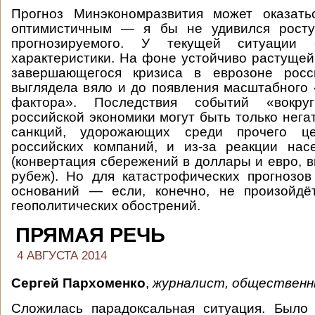
Прогноз Минэкономразвития может оказат
оптимистичным — я бы не удивился росту
прогнозируемого. У текущей ситуации
характеристики. На фоне устойчиво растуще
завершающегося кризиса в еврозоне росс
выглядела вяло и до появления масштабного 
фактора». Последствия событий «вокр
российской экономики могут быть только нега
санкций, удорожающих среди прочего ц
российских компаний, и из-за реакции нас
(конвертация сбережений в доллары и евро, в
рубеж). Но для катастрофических прогнозов
оснований — если, конечно, не произойдё
геополитических обострений.
ПРЯМАЯ РЕЧЬ
4 АВГУСТА 2014
Сергей Пархоменко
,
журналист, общественн
Сложилась парадоксальная ситуация. Было 