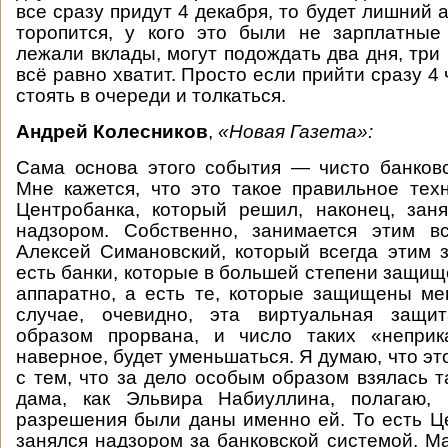
все сразу придут 4 декабря, то будет лишний а
торопится, у кого это были не зарплатные
лежали вклады, могут подождать два дня, три
всё равно хватит. Просто если прийти сразу 4 
стоять в очереди и толкаться.
Андрей Колесников
,
«Новая Газета»:
Сама основа этого события — чисто банковс
Мне кажется, что это такое правильное тех
Центробанка, который решил, наконец, зан
надзором. Собственно, занимается этим 
Алексей Симановский, который всегда этим 
есть банки, которые в большей степени защищ
аппаратно, а есть те, которые защищены м
случае, очевидно, эта виртуальная защи
образом прорвана, и число таких «неприк
наверное, будет уменьшаться. Я думаю, что это
с тем, что за дело особым образом взялась т
дама, как Эльвира Набиуллина, полагаю, 
разрешения были даны именно ей. То есть Ц
занялся надзором за банковской системой. М