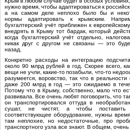
Крым в любом случае будет в особых условиях
нужно время, чтобы адаптироваться к российс
а на самом деле неплохо было бы и неко
нормы адаптировать к крымским. Напри
бухгалтерский учёт приближен к европейскому
внедрять в Крыму тот бардак, который действ
когда бухгалтерский учёт отдельно, налогов
никак друг с другом не связаны — это буд
назад.
Конкретно расходы на интеграцию подсчит
около 90 млрд рублей в год. Скорее всего, ка
вещи не учли, какие-то позабыли, что-то недоо
разумеется, воровство, так что в реальности
даже 200 млрд в год — это ожидаемо в тече
Потому что в Крыму, собственно, мало что ес
развивала. Все очень любят поговорить, что та
он транспортировался оттуда в необработа
сушат, не чистят, а чтобы поставить
соответствующее оборудование, нужны время
там неплохие, но недостаточные, про проб
транспортного узла все знают. В общем, очень