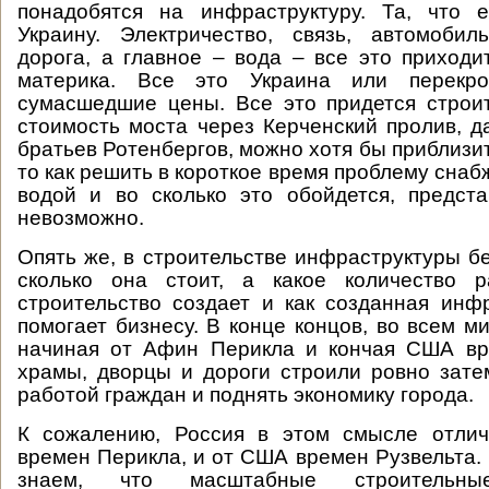
понадобятся на инфраструктуру. Та, что е
Украину. Электричество, связь, автомоби
дорога, а главное – вода – все это приходи
материка. Все это Украина или перекро
сумасшедшие цены. Все это придется строи
стоимость моста через Керченский пролив, д
братьев Ротенбергов, можно хотя бы приблизи
то как решить в короткое время проблему сна
водой и во сколько это обойдется, предст
невозможно.
Опять же, в строительстве инфраструктуры бе
сколько она стоит, а какое количество 
строительство создает и как созданная инф
помогает бизнесу. В конце концов, во всем м
начиная от Афин Перикла и кончая США вр
храмы, дворцы и дороги строили ровно зате
работой граждан и поднять экономику города.
К сожалению, Россия в этом смысле отли
времен Перикла, и от США времен Рузвельта.
знаем, что масштабные строительны