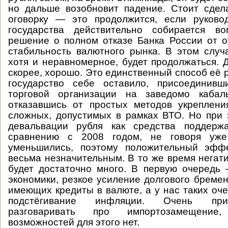
но дальше возобновит падение. Стоит сдел
оговорку — это продолжится, если руковод
государства действительно собирается в
решение о полном отказе Банка России от о
стабильность валютного рынка. В этом случ
хотя и неравномерное, будет продолжаться. Д
скорее, хорошо. Это единственный способ её 
государство себе оставило, присоединив
торговой организации на заведомо кабал
отказавшись от простых методов укреплени
сложных, допустимых в рамках ВТО. Но при
девальвации рубля как средства поддерж
сравнению с 2008 годом, не говоря уже 
уменьшились, поэтому положительный эфф
весьма незначительным. В то же время негат
будет достаточно много. В первую очередь
экономики, резкое усиление долгового бремен
имеющих кредиты в валюте, а у нас таких оче
подстёгивание инфляции. Очень при
разговаривать про импортозамещени
возможностей для этого нет.