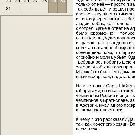
24
25
26
27
28
29
30
только от неё — просто я за
31
так себя ведёт, и решил про
соответствующего стимула.
в своей уверенности в себе
людей, собак, хоть слонов 
смотрел. Даже в ответ на а
было невозможно — только 
не натягивал, чувствовалось
выражающего холодного взгл
кг веса хватало любому агр
совершенно ясно, что при на
спокойно и молча убьёт. О
требовалось побрить шею и
хотела, чтобы ветеринар дал
Марик (это было его домашн
парикмахерской, подставля
На выставках Сары Шайтан 
габаритами, но и качеством
чемпионом России и ещё тр
чемпионов в Братиславе, з
в Австрии, имел много прек
выигрывают выставки.
К чему я это рассказал? Да 
так, как хочет его хозяин. 
псом, тоже.