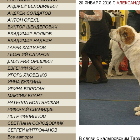
20 ЯНВАРЯ 2016 Г.
АЛЕКСАНД
АНДЖЕЙ БЕЛОВРАНИН
АНДРЕЙ СОЛДАТОВ
АНТОН ОРЕХЪ
ВИКТОР ШЕНДЕРОВИЧ
ВЛАДИМИР ВОЛКОВ
ВЛАДИМИР НАДЕИН
ГАРРИ КАСПАРОВ
ГЕОРГИЙ САТАРОВ
ДМИТРИЙ ОРЕШКИН
ЕВГЕНИЙ ЯСИН
ИГОРЬ ЯКОВЕНКО
ИННА БУЛКИНА
ИРИНА БОРОГАН
МАКСИМ БЛАНТ
НАТЕЛЛА БОЛТЯНСКАЯ
НИКОЛАЙ СВАНИДЗЕ
ПЕТР ФИЛИППОВ
СВЕТЛАНА СОЛОДОВНИК
СЕРГЕЙ МИТРОФАНОВ
Все авторы
В связи с кадыровским Тарз