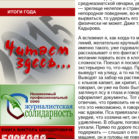
среднеазиатской овчарки, р
— зрелище нелепое и стран
непородное поведение, во-в
вырваться, то удержать его
физически не может. Даже та
Кадырова.
А вспомнил я, как когда-то
линий, желательно крупный.
именно такого, уже годовало
рассказывает о его фантас
желании порвать всех в кло
сложности. Поехал я посмот
экстерьерно то, что надо. П
выведут на улицу, а то на 
Выводят за забор на растяж
с клыков капает, аж хрипит,
говорил, он уже на боях был
заглянул псу в глаза и гово
оформляет документы. Тот с
отвечаю, что привозить не н
что это невозможно, я гово
нас вдвоём. Пса привязали 
увидев, что хозяина нет, он
удивлённо. В общем, погово
уехали. Прямо по дороге пс
подержать — слышал о его х
машине, он и головы не пов