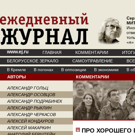
Сер
МИ
Ино
отв
тол
«я»
www.ej.ru
ГЛАВНАЯ
КОММЕНТАРИИ
ИТОГ
БЕЛОРУССКОЕ ЗЕРКАЛО
САМОУПРАВЛЕНИЕ
ВС
В Кремле
В погонах
В оппозиции
В экономике
В о
АВТОРЫ
КОММЕНТАРИИ
АЛЕКСАНДР ГОЛЬЦ
АЛЕКСАНДР ОСОВЦОВ
АЛЕКСАНДР ПОДРАБИНЕК
АЛЕКСАНДР РЫКЛИН
АЛЕКСАНДР ЧЕРКАСОВ
АЛЕКСЕЙ КОНДАУРОВ
АЛЕКСЕЙ МАКАРКИН
ПРО ХОРОШЕГО 
АНАТОЛИЙ БЕРШТЕЙН