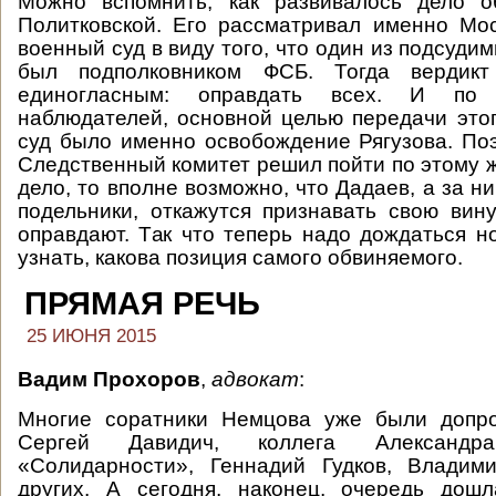
Можно вспомнить, как развивалось дело 
Политковской. Его рассматривал именно Мо
военный суд в виду того, что один из подсудим
был подполковником ФСБ. Тогда вердик
единогласным: оправдать всех. И по
наблюдателей, основной целью передачи это
суд было именно освобождение Рягузова. По
Следственный комитет решил пойти по этому ж
дело, то вполне возможно, что Дадаев, а за н
подельники, откажутся признавать свою вин
оправдают. Так что теперь надо дождаться 
узнать, какова позиция самого обвиняемого.
ПРЯМАЯ РЕЧЬ
25 ИЮНЯ 2015
Вадим Прохоров
,
адвокат
:
Многие соратники Немцова уже были допр
Сергей Давидич, коллега Александ
«Солидарности», Геннадий Гудков, Влади
других. А сегодня, наконец, очередь дош