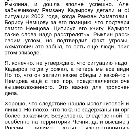
Рыклина, и дошла вполне успешно. Але
забывчивому Рамзану Кадырову детали и об
ситуации 2002 года, когда Рамзан Ахматович
Борису Немцову за его позицию, что подтвер
самого Немцова. Цитируя его книгу, Кадыро
такие слова надо расстрелять». Рыклин расс
своим углом, но подтвердил факт угрозы
Ахматович это забыл, то есть ещё люди, при
этом эпизоде.
Я, конечно, не утверждаю, что ситуацию надо
Кадыров тогда угрожал, а теперь мы все види
Но то, что он затаил какие обиды и какой-то
Немцова ещё с тех пор, представляется оч
вышеизложенного. Это важно для прояснен
дела.
Хорошо, что следствие нашло исполнителей и
линию. Но плохо, что пока не задержаны ни ор
более заказчики. Безусловно, следственной г
особенно на территории Чечни, да и высшие
России, видимо, хотят удовлетворить