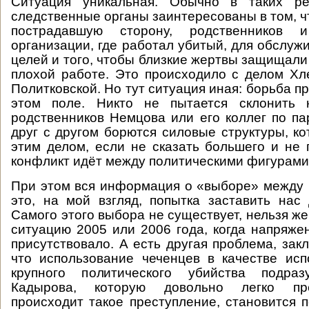
Ситуация уникальная. Обычно в таких ре
следственные органы заинтересованы в том, ч
пострадавшую сторону, родственников и
организации, где работал убитый, для обслуж
целей и того, чтобы близкие жертвы защищали
плохой работе. Это происходило с делом Хл
Политковской. Но тут ситуация иная: борьба пр
этом поле. Никто не пытается склонить 
родственников Немцова или его коллег по пар
друг с другом борются силовые структуры, к
этим делом, если не сказать большего и не 
конфликт идёт между политическими фигурами
При этом вся информация о «выборе» между
это, на мой взгляд, попытка заставить нас
Самого этого выбора не существует, нельзя ж
ситуацию 2005 или 2006 года, когда напряже
присутствовало. А есть другая проблема, зак
что использование чеченцев в качестве ис
крупного политического убийства подраз
Кадырова, которую довольно легко пре
происходит такое преступление, становится п