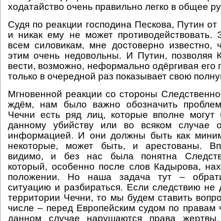
ходатайство очень правильно легко в общее ру
Судя по реакции господина Пескова, Путин от
и никак ему не может противодействовать. Э
всем силовикам, мне достоверно известно, 
этим очень недовольны. И Путин, позволяя 
вести, возможно, неформально одёргивая его г
только в очередной раз показывает свою полну
Мгновенной реакции со стороны Следственно
ждём, нам было важно обозначить проблем
Чечни есть ряд лиц, которые вполне могут
данному убийству или во всяком случае 
информацией. И они должны быть как мини
некоторые, может быть, и арестованы. Вп
видимо, и без нас была понятна Следств
который, особенно после слов Кадырова, на
положении. Но наша задача тут – обрат
ситуацию и разбираться. Если следствию не 
территории Чечни, то мы будем ставить вопро
числе – перед Европейским судом по правам ч
данном случае нарушаются права жертвы.