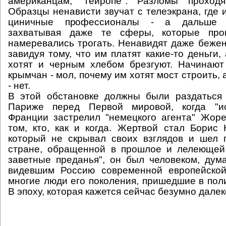
американцам, "гейропе". Разломы проход
Образцы ненависти звучат с телеэкрана, где 
циничные профессионалы - а дальше о
захватывая даже те сферы, которые про
намеревались трогать. Ненавидят даже бежен
завидуя тому, что им платят какие-то деньги,
хотят и черным хлебом брезгуют. Начинают
крымчан - мол, почему им хотят мост строить, 
- нет.
В этой обстановке должны были раздаться 
Париже перед Первой мировой, когда "ис
Франции застрелил "немецкого агента" Жор
том, кто, как и когда. Жертвой стал Борис 
который не скрывал своих взглядов и шел 
стране, обращенной в прошлое и лелеющей
заветные преданья", он был человеком, ду
видевшим Россию современной европейской
многие люди его поколения, пришедшие в поли
В эпоху, которая кажется сейчас безумно далек