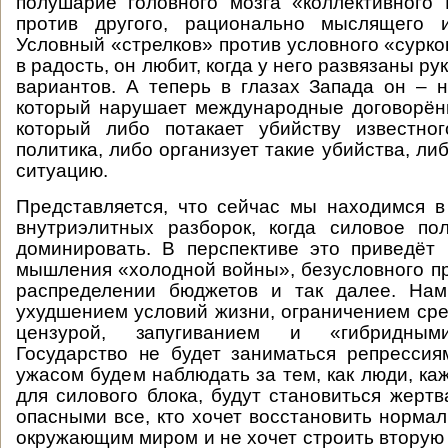
полушарие головного мозга «коллективного
против другого, рационально мыслящего и
Условный «стрелков» против условного «сурко
в радость, он любит, когда у него развязаны ру
вариантов. А теперь в глазах Запада он – н
который нарушает международные договорённ
который либо потакает убийству известног
политика, либо организует такие убийства, ли
ситуацию.
Представляется, что сейчас мы находимся 
внутриэлитных разборок, когда силовое по
доминировать. В перспективе это приведёт
мышления «холодной войны», безусловного п
распределении бюджетов и так далее. Нам
ухудшением условий жизни, ограничением ср
цензурой, запугиванием и «гибридным
Государство не будет заниматься репресси
ужасом будем наблюдать за тем, как люди, к
для силового блока, будут становиться жертв
опасными все, кто хочет восстановить норма
окружающим миром и не хочет строить вторую 