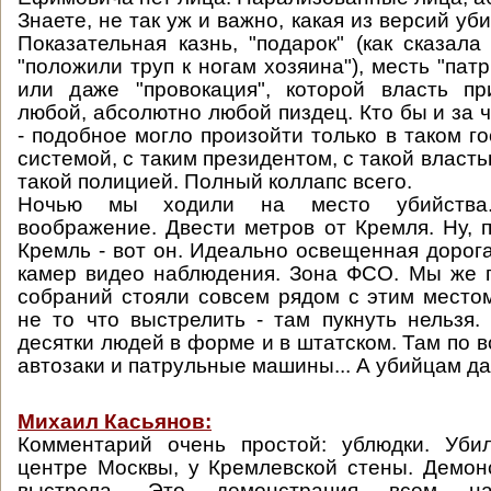
Знаете, не так уж и важно, какая из версий уби
Показательная казнь, "подарок" (как сказал
"положили труп к ногам хозяина"), месть "пат
или даже "провокация", которой власть пр
любой, абсолютно любой пиздец. Кто бы и за 
- подобное могло произойти только в таком го
системой, с таким президентом, с такой власть
такой полицией. Полный коллапс всего.
Ночью мы ходили на место убийства
воображение. Двести метров от Кремля. Ну, п
Кремль - вот он. Идеально освещенная дорога
камер видео наблюдения. Зона ФСО. Мы же 
собраний стояли совсем рядом с этим местом
не то что выстрелить - там пукнуть нельзя.
десятки людей в форме и в штатском. Там по 
автозаки и патрульные машины... А убийцам да
Михаил Касьянов:
Комментарий очень простой: ублюдки. Уби
центре Москвы, у Кремлевской стены. Демон
выстрела. Это демонстрация всем н