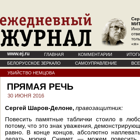
Сер
МИ
Ино
отв
тол
«я»
www.ej.ru
ГЛАВНАЯ
КОММЕНТАРИИ
ИТОГ
БЕЛОРУССКОЕ ЗЕРКАЛО
САМОУПРАВЛЕНИЕ
ВС
УБИЙСТВО НЕМЦОВА
ПРЯМАЯ РЕЧЬ
30 ИЮНЯ 2016
Сергей Шаров-Делоне,
правозащитник:
Повесить памятные таблички стоило в любо
потому, что это знак уважения, демонстрирующ
равно. В конце концов, абсолютно наплевать
делать мэрия. Снимет — можем повесить 