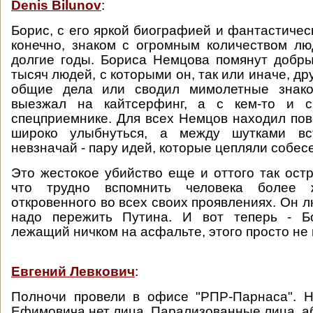
Denis Bilunov
:
Борис, с его яркой биографией и фантастичес
конечно, знаком с огромным количеством лю
долгие годы. Бориса Немцова помянут добр
тысяч людей, с которыми он, так или иначе, др
общие дела или сводил мимолетные знако
выезжал на кайтсерфинг, а с кем-то и с
спецприемнике. Для всех Немцов находил пов
широко улыбнуться, а между шутками вс
невзначай - пару идей, которые цепляли собес
Это жестокое убийство еще и оттого так остр
что трудно вспомнить человека более 
откровенного во всех своих проявлениях. Он л
надо пережить Путина. И вот теперь - Б
лежащий ничком на асфальте, этого просто не 
Евгений Левкович
:
Полночи провели в офисе "РПР-Парнаса". Н
Ефимовича нет лица. Парализованные лица, 