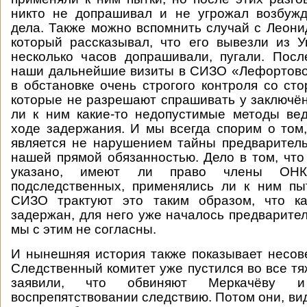
никто не допрашивал и не угрожал возбужд
дела. Также можно вспомнить случай с Леон
который рассказывал, что его вывезли из 
несколько часов допрашивали, пугали. Пос
наши дальнейшие визиты в СИЗО «Лефортово
в обстановке очень строгого контроля со сто
которые не разрешают спрашивать у заключё
ли к ним какие-то недопустимые методы ве
ходе задержания. И мы всегда спорим о том,
является не нарушением тайны предваритель
нашей прямой обязанностью. Дело в том, что 
указано, имеют ли право члены ОНК
подследственных, применялись ли к ним пы
СИЗО трактуют это таким образом, что ка
задержан, для него уже началось предварител
мы с этим не согласны.
И нынешняя история также показывает несов
Следственный комитет уже пустился во все тя
заявили, что обвиняют Меркачёву 
воспрепятствовании следствию. Потом они, вид