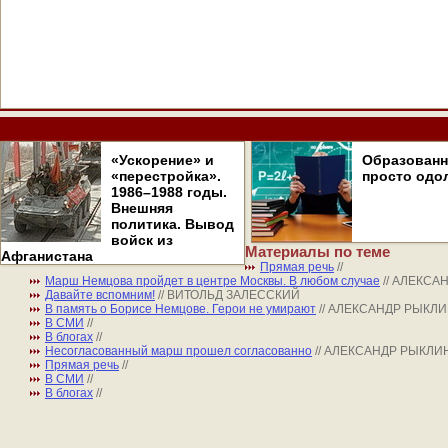
«Ускорение» и
Образован
«перестройка».
просто одо
1986–1988 годы.
Внешняя
политика. Вывод
войск из
Материалы по теме
Афганистана
Прямая речь
//
Марш Немцова пройдет в центре Москвы. В любом случае
// АЛЕКСА
Давайте вспомним!
// ВИТОЛЬД ЗАЛЕССКИЙ
В память о Борисе Немцове. Герои не умирают
// АЛЕКСАНДР РЫКЛ
В СМИ
//
В блогах
//
Несогласованный марш прошел согласованно
// АЛЕКСАНДР РЫКЛИ
Прямая речь
//
В СМИ
//
В блогах
//