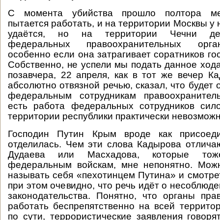
С момента убийства прошло полтора ме
пытается работать, и на территории Москвы у 
удаётся, но на территории Чечни дея
федеральных правоохранительных орга
особенно если она затрагивает соратников го
Собственно, не успели мы подать данное хода
позавчера, 22 апреля, как в тот же вечер К
абсолютно отвязной речью, сказал, что будет 
федеральным сотрудникам правоохранител
есть работа федеральных сотрудников сил
территории республики практически невозможн
Господин Путин Крым вроде как присоеди
отделилась. Чем эти слова Кадырова отлича
Дудаева или Масхадова, которые тоже
федеральным войскам, мне непонятно. Можн
называть себя «пехотинцем Путина» и смотрет
при этом очевидно, что речь идёт о несоблюд
законодательства. Понятно, что органы пр
работать беспрепятственно на всей территор
по сути, террористические заявления говоря