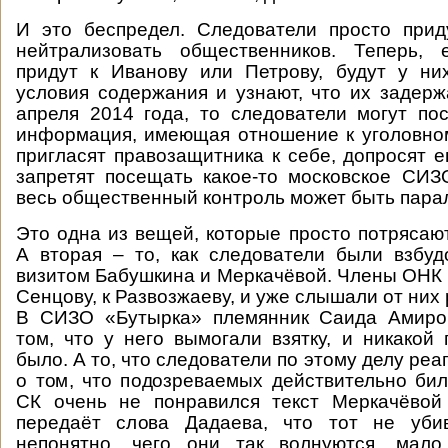
И это беспредел. Следователи просто прид
нейтрализовать общественников. Теперь,
придут к Иванову или Петрову, будут у ни
условия содержания и узнают, что их задерж
апреля 2014 года, то следователи могут пос
информация, имеющая отношение к уголовном
пригласят правозащитника к себе, допросят е
запретят посещать какое-то московское СИЗ
весь общественный контроль может быть пара
Это одна из вещей, которые просто потрясаю
А вторая – то, как следователи были взбу
визитом Бабушкина и Меркачёвой. Члены ОНК 
Сенцову, к Развозжаеву, и уже слышали от них 
В СИЗО «Бутырка» племянник Саида Амиро
том, что у него вымогали взятку, и никакой 
было. А то, что следователи по этому делу реаг
о том, что подозреваемых действительно били
СК очень не понравился текст Меркачёвой
передаёт слова Дадаева, что тот не уби
непонятно, чего они так волнуются, мало