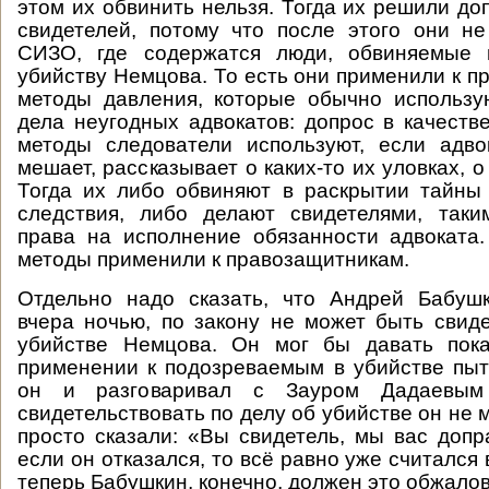
этом их обвинить нельзя. Тогда их решили до
свидетелей, потому что после этого они н
СИЗО, где содержатся люди, обвиняемые 
убийству Немцова. То есть они применили к п
методы давления, которые обычно использу
дела неугодных адвокатов: допрос в качестве
методы следователи используют, если адво
мешает, рассказывает о каких-то их уловках, 
Тогда их либо обвиняют в раскрытии тайны
следствия, либо делают свидетелями, так
права на исполнение обязанности адвоката
методы применили к правозащитникам.
Отдельно надо сказать, что Андрей Бабуш
вчера ночью, по закону не может быть свид
убийстве Немцова. Он мог бы давать пок
применении к подозреваемым в убийстве пыт
он и разговаривал с Зауром Дадаевым
свидетельствовать по делу об убийстве он не 
просто сказали: «Вы свидетель, мы вас доп
если он отказался, то всё равно уже считался 
теперь Бабушкин, конечно, должен это обжалов