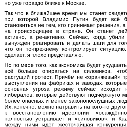
но уже гораздо ближе к Москве.
Так что в ближайшее время мы станет свидете
при которой Владимир Путин будет всё 
становиться не тем, кто принимает решения, а 
на происходящее в стране. Он станет дей
активно, а ре-активно. Сейчас, когда убил
вынужден реагировать и делать шаги для того
что он по-прежнему контролирует ситуацию.
сделает, я плохо представляю.
Но по мере того, как экономика будет ухудшать
всё больше опираться на силовиков, что
растущий протест. Причём не «оранжевый» пр
выступления на фабриках и заводах, которые
основная угроза режиму сейчас исходит 
либералов, которые действуют подчёркнуто ми
более опасных и менее законопослушных люд
Их, конечно, можно натравить на кого-то другог
к восстановлению идеологии «осаждённо
полностью устраивает и «силовиков», и Ка
между ними идёт жесточайшая конкуренци