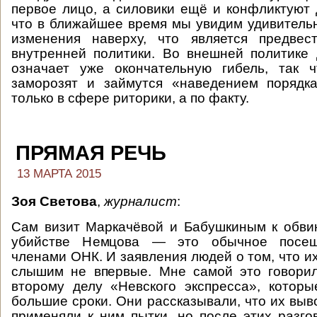
первое лицо, а силовики ещё и конфликтуют д
что в ближайшее время мы увидим удивител
изменения наверху, что является предвес
внутренней политики. Во внешней политике
означает уже окончательную гибель, так 
заморозят и займутся «наведением порядк
только в сфере риторики, а по факту.
ПРЯМАЯ РЕЧЬ
13 МАРТА 2015
Зоя Светова
,
журналист
:
Сам визит Маркачёвой и Бабушкиным к обви
убийстве Немцова — это обычное посе
членами ОНК. И заявления людей о том, что и
слышим не впервые. Мне самой это говори
второму делу «Невского экспресса», котор
большие сроки. Они рассказывали, что их выв
применяли к ним пытки, но после этих разг