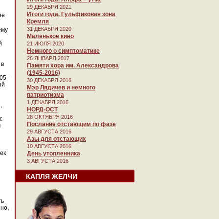
29 ДЕКАБРЯ 2021
Итоги года. Гульфиковая зона
ее
Кремля
31 ДЕКАБРЯ 2020
ему
Маленькое кино
й
21 ИЮЛЯ 2020
Немного о симптоматике
26 ЯНВАРЯ 2017
 в
Памяти хора им. Александрова
(1945-2016)
05-
30 ДЕКАБРЯ 2016
ый
Мэр Лядичев и немного
патриотизма
1 ДЕКАБРЯ 2016
,
НОРД-ОСТ
28 ОКТЯБРЯ 2016
:
Послание отстающим по фазе
м
29 АВГУСТА 2016
Азы для отстающих
10 АВГУСТА 2016
ек
День утопленника
3 АВГУСТА 2016
КАПЛЯ ЖЕЛЧИ
ть
но,