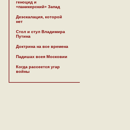
геноцид и
«паникерский» Запад
Деэскалация, которой
нет
Стол и стул Владимира
Путина
Доктрина на все времена
Падишах всея Московии
Когда рассеется угар
войны