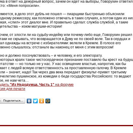
ика в ответ на дежурный вопрос, зачем он идет на выборы, Говорухин ответил
сто: «Меня попросили».
умеется, в дело этот дубль не пошел — пиарщики быстренько объяснили
дному режиссеру, как положено отвечать в таких случаях, а потом один из ни
кая, «слил» этот диалог мне. И правильно сделал: служба службой, а такие
детельства – изюм матушки-истории!
очем, от злости ли на судьбу-индейку или почему-либо еще, Говорухин решил
таки не скрывать, что возвращается в Думу не по своей воле. Так в сердцах и
зал однажды на встрече с избирателями: велели в Кремле. В голосе его
твенно слышалось: отстаньте вы наконец от меня с этим вопросом!
о и должно посочувствовать – и человеку, и его электорату.
екоторых краях такое чистосердечное признание поставило бы крест на буду
татстве — но только не у нас. У нас освящение властью, напротив, как бы
мает с людей всякую ответственность за проставленную галочку. В Кремле
ли – значит, надо! Так через два века передает физкульт-привет третьему
ячелетию пушкинское, из комедии о беде государства Российского: то ведают
ре, не нам чета…
удить
"Из Недодумца. Часть 1"
на форуме
сия для печати
Поделиться…