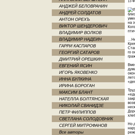
13 Ф
АНДЖЕЙ БЕЛОВРАНИН
АНДРЕЙ СОЛДАТОВ
бли
уме
АНТОН ОРЕХЪ
на 
ВИКТОР ШЕНДЕРОВИЧ
Кого
птич
ВЛАДИМИР ВОЛКОВ
ВЛАДИМИР НАДЕИН
…Не
Кре
ГАРРИ КАСПАРОВ
Ста
ГЕОРГИЙ САТАРОВ
го 
гра
ДМИТРИЙ ОРЕШКИН
Вме
ЕВГЕНИЙ ЯСИН
дум
ИГОРЬ ЯКОВЕНКО
око
лет
ИННА БУЛКИНА
«де
ИРИНА БОРОГАН
Тру
МАКСИМ БЛАНТ
«ед
НАТЕЛЛА БОЛТЯНСКАЯ
зак
воз
НИКОЛАЙ СВАНИДЗЕ
нес
Дор
ПЕТР ФИЛИППОВ
хле
СВЕТЛАНА СОЛОДОВНИК
Но 
СЕРГЕЙ МИТРОФАНОВ
нар
Все авторы
реж