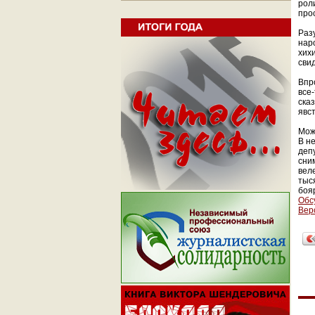
рол
про
Раз
наро
хихи
сви
Впр
все-
ска
явс
Можн
В н
депу
сни
веле
тыс
боя
Обс
Вер