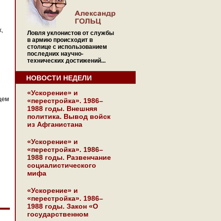
х,
Ловля уклонистов от службы
в армию происходит в
столице с использованием
последних научно-
технических достижений...
НОВОСТИ НЕДЕЛИ
«Ускорение» и
щем
«перестройка». 1986–
1988 годы. Внешняя
политика. Вывод войск
из Афганистана
«Ускорение» и
«перестройка». 1986–
1988 годы. Развенчание
социалистического
мифа
«Ускорение» и
«перестройка». 1986–
1988 годы. Закон «О
государственном