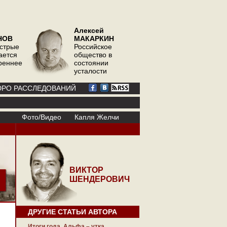
Алексей
НОВ
МАКАРКИН
острые
Российское
ается
общество в
треннее
состоянии
усталости
РО РАССЛЕДОВАНИЙ
Фото/Видео
Капля Желчи
ВИКТОР
ШЕНДЕРОВИЧ
ДРУГИЕ СТАТЬИ АВТОРА
Итоги года. Альфа – утка