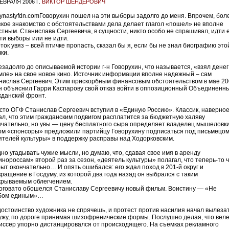
ЕВРАЛЯ 2006 Г.
ВИКТОР ШЕНДЕРОВИЧ
Говорухин пошел на эти выборы задолго до меня. Впрочем, бол
зкое знакомство с обстоятельствами дела делает глагол «пошел» не вполне
стным. Станислава Сергеевича, в сущности, никто особо не спрашивал, идти 
эти выборы или не идти.
ток увяз – всей птичке пропасть, сказал бы я, если бы не знал биографию это
ки.
задолго до описываемой истории г-н Говорухин, что называется, «взял денег
мле» на свое новое кино. Источник информации вполне надежный – сам
нислав Сергеевич. Этим прискорбным финансовым обстоятельством в мае 20
он объяснил Гарри Каспарову свой отказ войти в оппозиционный Объединенн
жданский фронт.
сто ОГФ Станислав Сергеевич вступил в «Единую Россию». Классик, наверное
ал, что этим гражданским подвигом расплатится за бюджетную халяву
нчательно, но увы — цену бесплатного сыра определяет владелец мышеловки
ом «спонсоры» предложили партийцу Говорухину подписаться под письмецо
ятелей культуры» в поддержку расправы над Ходорковским.
дно угадывать чужие мысли, но думаю, что, сдавая свое имя в аренду
инороссам» второй раз за сезон, «деятель культуры» полагал, что теперь-то ч
рыт окончательно… И опять ошибался: его ждал поход в 201-й округ и
вращение в Госдуму, из которой два года назад он выбрался с таким
крываемым облегчением.
оговато обошелся Станиславу Сергеевичу новый фильм. Воистину — «Не
бом единым»…
достоинство художника не спрячешь, и протест против насилия начал вылеза
ужу, по дороге принимая шизофренические формы. Послушно делая, что веле
иссер упорно дистанцировался от происходящего. На съемках рекламного