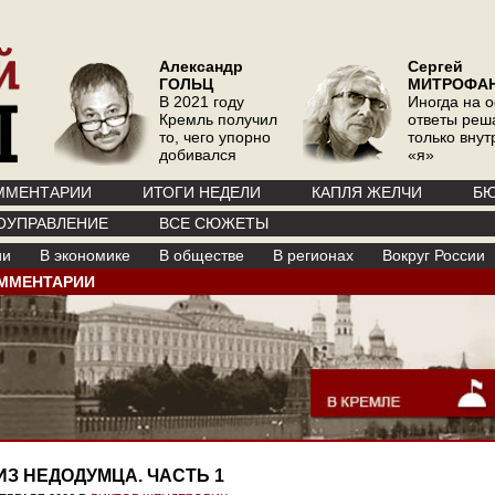
Александр
Сергей
ГОЛЬЦ
МИТРОФА
В 2021 году
Иногда на 
Кремль получил
ответы реш
то, чего упорно
только вну
добивался
«я»
ММЕНТАРИИ
ИТОГИ НЕДЕЛИ
КАПЛЯ ЖЕЛЧИ
БЮ
ОУПРАВЛЕНИЕ
ВСЕ СЮЖЕТЫ
ии
В экономике
В обществе
В регионах
Вокруг России
ММЕНТАРИИ
ИЗ НЕДОДУМЦА. ЧАСТЬ 1