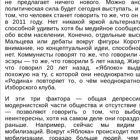
не предлагает ничего нового. Можно ано
политическая сила будет сегодня выступать, 
том, что человек станет говорить то же, что он
в 2011 году. Нет никакой яркой альтернат
способной удивить хотя бы медийное сообщест
обо всём населении. Конечно, отдельные выс
Мальцева или дебаты вокруг фигуры Корот
внимание, но концептуальной идеи, способн
нет. Коммунисты говорят то же, что говорили
эсэры — то же, что говорили 5 лет назад, Жи
что говорил 20 лет назад. «Яблоко» выдв
похожую на ту, с которой они неоднократно ш
«Родина» повторяет то, о чём неоднократн
Изборского клуба.
И эти три фактора — общая депрессия
модернистской части общества и отсутствие 
— позволяют говорить о том, что выб
неинтересны, хотя на самом деле они гораздо
раньше. Например, сейчас мы видим 
мобилизаций. Вокруг «Яблока» происходит по
мобилизации, гораздо больше людей, чем