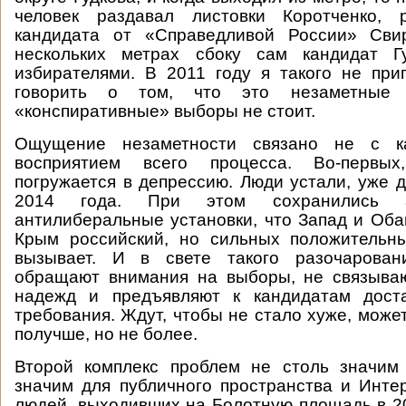
человек раздавал листовки Коротченко, 
кандидата от «Справедливой России» Сви
нескольких метрах сбоку сам кандидат Г
избирателями. В 2011 году я такого не пр
говорить о том, что это незаметны
«конспиративные» выборы не стоит.
Ощущение незаметности связано не с к
восприятием всего процесса. Во-первы
погружается в депрессию. Люди устали, уже 
2014 года. При этом сохранились а
антилиберальные установки, что Запад и Оба
Крым российский, но сильных положительн
вызывает. И в свете такого разочарова
обращают внимания на выборы, не связыва
надежд и предъявляют к кандидатам дост
требования. Ждут, чтобы не стало хуже, може
получше, но не более.
Второй комплекс проблем не столь значим 
значим для публичного пространства и Инте
людей, выходивших на Болотную площадь в 20