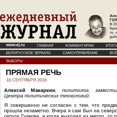
Але
ГО
В 20
Кре
то, 
доб
www.ej.ru
ГЛАВНАЯ
КОММЕНТАРИИ
ИТОГ
БЕЛОРУССКОЕ ЗЕРКАЛО
САМОУПРАВЛЕНИЕ
ВС
ВЫБОРЫ
ПРЯМАЯ РЕЧЬ
16 СЕНТЯБРЯ 2016
Алексей Макаркин
,
политолог, замест
Центра политических технологий:
Я совершенно не согласен с тем, что пред
прошла незаметно. Вчера я сам был на северо
округе Гудкова, и когда выходил из метро, то