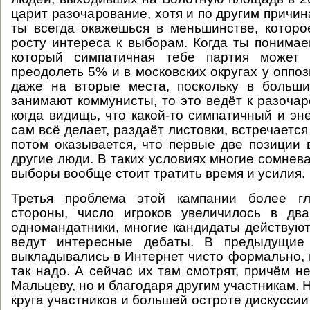
царит разочарование, хотя и по другим причи
ты всегда окажешься в меньшинстве, которо
росту интереса к выборам. Когда ты понимае
который симпатичная тебе партия может 
преодолеть 5% и в московских округах у оппо
даже на вторые места, поскольку в больши
занимают коммунисты, то это ведёт к разоча
когда видищь, что какой-то симпатичный и эн
сам всё делает, раздаёт листовки, встречается
потом оказывается, что первые две позиции 
другие люди. В таких условиях многие сомнева
выборы вообще стоит тратить время и усилия.
Третья проблема этой кампании более гл
стороны, число игроков увеличилось в два
одномандатники, многие кандидаты действуют
ведут интересные дебаты. В предыдущие
выкладывались в Интернет чисто формально, п
так надо. А сейчас их там смотрят, причём н
Мальцеву, но и благодаря другим участникам.
круга участников и большей остроте дискуссии