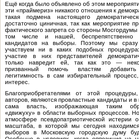
Ещё когда было объявлено об этом мероприяти
эти «праймериз» никакого отношения к демокр
такая подмена настоящего демократическ
достаточно циничная, так как мероприятие п
фактического запрета со стороны Мосгордумы 
том числе и нашей, беспрепятственно 
кандидатов на выборы. Поэтому мы сразу
участвуем ни в каких подобных процедура
участие в них представителей демократи
только навредит ей, так как это — неко
призванный помочь властям добавить
легитимность в сам избирательный процесс
интерес.
Благоприобретателями от этой процедуры
авторов, являются провластные кандидаты и в
сама власть, изображающая таким обр
«движуху» в области выборных процессов. Но
атмосфере псевдопатриотической истерии 
масштаба, в которой мы сегодня находимся
выборов в Московскую городскую думу буд
Особенно в условиях, когда оппозиция на 