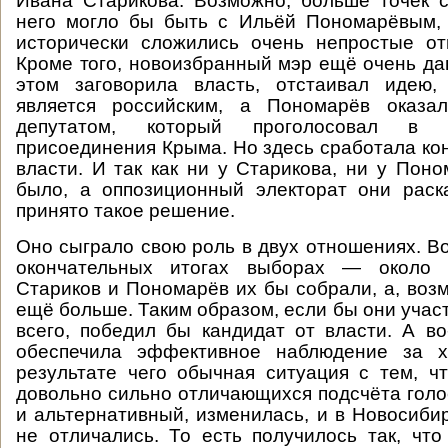
Ивана Старикова. Возможно, больше точек 
него могло бы быть с Ильёй Пономарёвым,
исторически сложились очень непростые о
Кроме того, новоизбранный мэр ещё очень дав
этом заговорила власть, отстаивал идею,
является российским, а Пономарёв оказа
депутатом, который проголосовал в 
присоединения Крыма. Но здесь сработала ко
власти. И так как ни у Старикова, ни у Пон
было, а оппозиционный электорат они раск
принято такое решение.
Оно сыграло свою роль в двух отношениях. Во
окончательных итогах выборах — около
Стариков и Пономарёв их бы собрали, а, воз
ещё больше. Таким образом, если бы они участ
всего, победил бы кандидат от власти. А во
обеспечила эффективное наблюдение за х
результате чего обычная ситуация с тем, ч
довольно сильно отличающихся подсчёта гол
и альтернативный, изменилась, и в Новосибир
не отличались. То есть получилось так, что