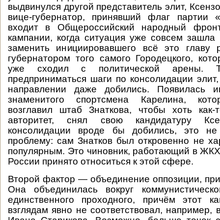
выдвинулся другой представитель элит, Ксенз
вице-губернатор, принявший флаг партии «
входит в Общероссийский народный фронт
кампании, когда ситуация уже совсем зашла 
заменить инициировавшего всё это главу р
губернатором того самого Городецкого, кото
уже сходил с политической арены. 
предприниматься шаги по консолидации элит, 
направлении даже добились. Появилась и
знаменитого спортсмена Карелина, кот
возглавил штаб Знаткова, чтобы хоть как-
авторитет, снял свою кандидатуру Кс
консолидации вроде бы добились, это не
проблему: сам Знатков был откровенно не х
популярным. Это чиновник, работающий в ЖКХ,
России принято относиться к этой сфере.
Второй фактор — объединение оппозиции, при
Она объединилась вокруг коммунистическо
единственного проходного, причём этот к
взглядам явно не соответствовал, например, 