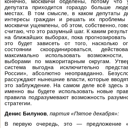
конечно, москвичи обделены, потому что
депутата приходится гораздо больше люд
местах. В том смысле, в каком депутаты д
интересы граждан и решать их проблемы 
москвичи ущемлены, об этом, собственно, гов
считаю, что это разумный шаг. К каким резуль
на ближайших выборах, пока прогнозировать
это будет зависеть от того, насколько о
состоянии скоординироваться, действ
максимально использовать возможности, 
выборами по мажоритарным округам. Утве
система выгодна исключительно предста
России», абсолютно неоправданно. Безусл
рассуждают нынешние власти, которые вводят
это заблуждение. На самом деле всё здесь за
именно вы будете использовать новые пра
правила подразумевают возможность разумн
стратегии.
Денис Билунов
, партия «Пятое декабря»:
В первую очередь, это — предложение «