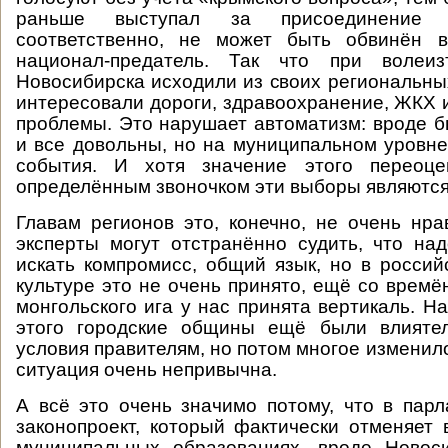
раньше выступал за присоединение 
соответственно, не может быть обвинён 
национал-предатель. Так что при волеиз
Новосибирска исходили из своих региональны
интересовали дороги, здравоохранение, ЖКХ и
проблемы. Это нарушает автоматизм: вроде бы
и все довольны, но на муниципальном уровне
события. И хотя значение этого переоце
определённым звоночком эти выборы являются
Главам регионов это, конечно, не очень нра
эксперты могут отстранённо судить, что над
искать компромисс, общий язык, но в россий
культуре это не очень принято, ещё со времё
монгольского ига у нас принята вертикаль. На
этого городские общины ещё были влияте
условия правителям, но потом многое изменило
ситуация очень непривычна.
А всё это очень значимо потому, что в пар
законопроект, который фактически отменяет
муниципальных образованиях, вроде Новоси