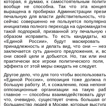
которая, я думаю, к самостоятельным поли
вообще не способна. Так что эта концеп
выращена в пробирках Администрации прези
печальную для власти действительность, чт
сейчас совершенно не пользуется популярн
инициатива полного перехода на одномандатны
такой подпоркой, призванной эту печальную 
образом исправить. То есть кандидаты, к
«Единой России», будут маскировать 
принадлежность и делать вид, что они — не
заключается суть данного предложения, и, в
они своей цели и добьются. Но, так или ин
практически все игроки политического поля,
эффекта от этой меры ожидать не следует.
Другое дело, что для того чтобы воспользоват
«Единой России», оппозиция тоже должна п
большую работу. И, к сожалению, пока непоня
оппозиционные организации на такую раб
главное — способны взаимодействовать друг
что, очевидно, существует очень большая оп
большинство людей в Москве, которые выступа