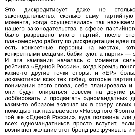
Это дискредитирует даже не столько
законодательство, сколько саму партийную
момента, когда осуществилась так называе
нашего законодательства в сфере партийног
было разрешено много партий, после это
планомерную работу по дискредитации идеи п
есть конкретные персоны на местах, кот
конкретными вещами, бабки куют, а партия — э
И эта кампания началась с момента силь
рейтинга «Единой России», когда Кремль понял
какие-то другие точки опоры, и «ЕР» боль
локомотивом всех тех побед, которые партия 
понимании этого слова, себе планировала и 
они будут опираться совсем на другие р
лоббировать и продвигать одномандатных д
каким-то образом включат их в сферу своих 
помощью так называемого «Народного Фронта
той же «Единой России», куда половина или 
всех одномандатников просто вступит, есл
возникнет желание этот бренд раскручивать и к