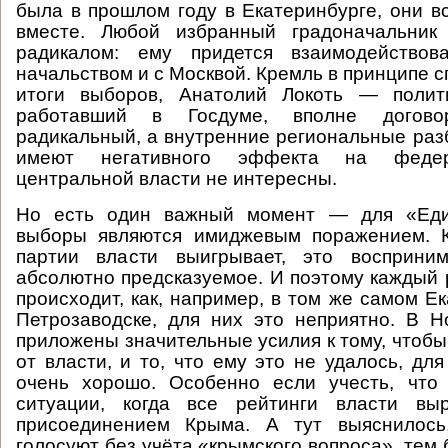
была в прошлом году в Екатеринбурге, они в
вместе. Любой избранный градоначальник
радикалом: ему придется взаимодействов
начальством и с Москвой. Кремль в принципе 
итоги выборов, Анатолий Локоть — полит
работавший в Госдуме, вполне догово
радикальный, а внутренние региональные разб
имеют негативного эффекта на федер
центральной власти не интересны.
Но есть один важный момент — для «Еди
выборы являются имиджевым поражением. К
партии власти выигрывает, это восприним
абсолютно предсказуемое. И поэтому каждый р
происходит, как, например, в том же самом Е
Петрозаводске, для них это неприятно. В 
приложены значительные усилия к тому, чтобы
от власти, и то, что ему это не удалось, дл
очень хорошо. Особенно если учесть, что
ситуации, когда все рейтинги власти вы
присоединением Крыма. А тут выяснилось
голосуют без учёта «крымского вопроса», тем 