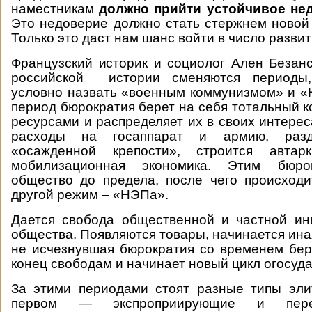
наместникам
должно прийти устойчивое нед
Это недоверие должно стать стержнем новой 
Только это даст нам шанс войти в число развит
Французский историк и социолог Ален Безанс
российской истории сменяются периоды
условно назвать «военным коммунизмом» и 
период бюрократия берет на себя тотальный к
ресурсами и распределяет их в своих интерес
расходы на госаппарат и армию, разд
«осажденной крепости», строится автарк
мобилизационная экономика. Этим бюро
общество до предела, после чего происход
другой режим – «НЭПа».
Дается свобода общественной и частной ин
общества. Появляются товары, начинается ина
не исчезнувшая бюрократия со временем бер
конец свободам и начинает новый цикл огосуд
За этими периодами стоят разные типы эли
первом — экспроприирующие и перер