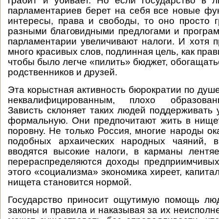
грабит и убивает. Но если государство в 
парламентариев берет на себя все новые фу
интересы, права и свободы, то оно просто 
разными благовидными предлогами и програ
парламентарии увеличивают налоги. И хотя п
много красивых слов, подлинная цель, как прави
чтобы было легче «пилить» бюджет, обогащать
родственников и друзей.
Эта корыстная активность бюрократии по душ
неквалифицированным, плохо образова
Зависть склоняет таких людей поддерживать у
формальную. Они предпочитают жить в нищет
поровну. Не только Россия, многие народы ок
подобных архаических народных чаяний, в
вводятся высокие налоги, в карманы лентя
перераспределяются доходы предприимчивых
этого «социализма» экономика хиреет, капитал
нищета становится нормой.
Государство приносит ощутимую помощь люд
законы и правила и наказывая за их неисполн