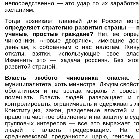
непосредственно — это удар по их заработка
желаниям.
Тогда возникает главный для России во
определяет стратегию развития страны — 
ученые, простые граждане?
Нет, ее опре
чиновники, «новые дворяне», имеющие до
деньгам, к собранным с нас налогам. Жив
откаты, взятки, использующие свое влас
Изменить это — задача россиян. Без это
развитой страной.
Власть любого чиновника опасна.
муниципалитета, хоть министра. Людям свойс
обогатиться и не всегда мораль и совес
помешать. Власть людей развращает и 
контролировать, ограничивать и сдерживать 
Конституция, закон, разделение властей и
право на частное обвинение и на защиту в су
групповых интересов — все это выражает г
людей к власть предержащим. На см
средневековой преданности царю, генсеку,