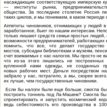
насаждающие соответствующую имперскую ку
— институты рынка, предпринимательств
общества. За последнее столетие Россия п
таких циклов, и мы понимаем, в каком периоде
Аппетиты чиновников, отнимающих у людей в
заработанное, бьют по нашим интересам. Неп
только лишают средств семьи простых людей, 
возможности предпринимателей, работающих н
помнить, что все, что делает государство
мостов, субсидии библиотекам и музеям, пенс
счет взимаемых с нас налогов. Мы просто не в
что из-за этого лишились не построенных 
купленной нами одежды, не созданных пр
новых рабочих мест. Деньги посредством на
забрало у нас, потратило, а мы, скорее всег
их лучше, чем государственные чиновники.
Если бы налоги были еще больше, смогла бы
построить тоннель под Ла-Машем? Смогла бы
спроектировать и запустить космический ко
ведь себестоимость его производства в 10