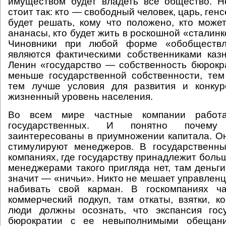
имуществом будет владеть все общество. Н
стоит так: кто — свободный человек, царь, генс
будет решать, кому что положено, кто может
ананасы, кто будет жить в роскошной «сталинке
Чиновники при любой форме «обобществл
являются фактическими собственниками каз
Ленин «государство — собственность бюрокр
меньше государственной собственности, те
тем лучше условия для развития и конку
жизненный уровень населения.
Во всем мире частные компании работ
государственных. И понятно почем
заинтересованы в приумножении капитала. О
стимулируют менеджеров. В государственны
компаниях, где государству принадлежит больш
менеджерами такого пригляда нет, там деньги
значит — «ничьи». Никто не мешает управленц
набивать свой карман. В госкомпаниях ч
коммерческий подкуп, там откаты, взятки, к
люди должны осознать, что экспансия госу
бюрократии с ее невыполнимыми обещани