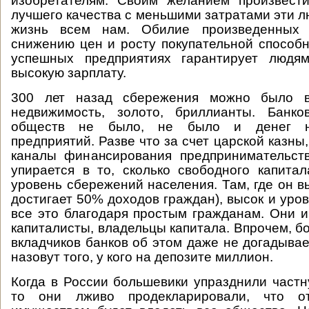
изобретателям. Своим желанием произвест
лучшего качества с меньшими затратами эти л
жизнь всем нам. Обилие произведенных 
снижению цен и росту покупательной способн
успешных предприятиях гарантирует людя
высокую зарплату.
300 лет назад сбережения можно было в
недвижимость, золото, бриллианты. Банк
обществ не было, не было и денег на
предприятий. Разве что за счет царской казны,
каналы финансирования предпринимательст
упирается в то, сколько свободного капитал
уровень сбережений населения. Там, где он в
достигает 50% доходов граждан), высок и уро
все это благодаря простым гражданам. Они и
капиталисты, владельцы капитала. Впрочем, б
вкладчиков банков об этом даже не догадывае
назовут того, у кого на депозите миллион.
Когда в России большевики упразднили частн
то они лживо продекларировали, что 