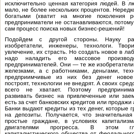
исключительно ценная категория людей. В 
мало, не более нескольких процентов. Нередк
богатыми (хватит на многие поколения р
предприниматели не останавливаются, потому
сам процесс поиска новых бизнес-решений!
Подойдем с другой стороны. Науку ра
изобретатели, инженеры, технологи. Тво
увлечение, их страсть. Но создать новое в л
надо наладить его массовое производ
предпринимателей. Они — те же изобретатели,
железками, а с работниками, деньгами, те
предприимчивые из них без денег новое
построят, технологии не внедрят. А своих сред
всего не хватает. Поэтому предприним
развивать бизнес на привлеченные или зае
есть за счет банковских кредитов или продажи 
Банки выдают кредиты из тех денег, которые 
на депозиты. Получается, что значительная
простые граждане, в условиях капитализ
двигателями прогресса. В этом гл
капиталистического общества от феодального