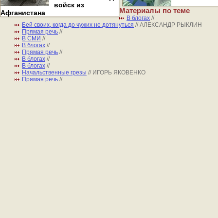
войск из
Материалы по теме
Афганистана
В блогах
//
Бей своих, когда до чужих не дотянуться
// АЛЕКСАНДР РЫКЛИН
Прямая речь
//
В СМИ
//
В блогах
//
Прямая речь
//
В блогах
//
В блогах
//
Начальственные грезы
// ИГОРЬ ЯКОВЕНКО
Прямая речь
//