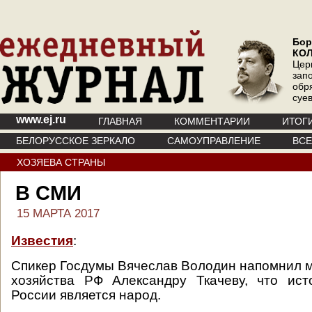
Бор
КО
Цер
зап
обр
суе
www.ej.ru
ГЛАВНАЯ
КОММЕНТАРИИ
ИТОГ
БЕЛОРУССКОЕ ЗЕРКАЛО
САМОУПРАВЛЕНИЕ
ВС
ХОЗЯЕВА СТРАНЫ
В СМИ
15 МАРТА 2017
Известия
:
Спикер Госдумы Вячеслав Володин напомнил м
хозяйства РФ Александру Ткачеву, что ист
России является народ.