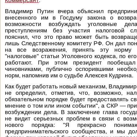
Коммерсант
:
Владимир Путин вчера объяснил предприн
внесенного им в Госдуму закона о возвр
возможности возбуждать уголовные де
преступлениям без участия налоговой сл
пояснил, что это право может быть возвращ
лишь Следственному комитету РФ. Он дал поня
на все возражения, принять эту норму п
"налоговые" статьи Уголовного кодекса, по ег
работают. При этом президент пообещал 
чиновниками, публично оспорившими необхо
норм, напомнив им о судьбе Алексея Кудрина.
Как будет работать новый механизм, Владимир
не определил, отметив, что, возможно, на
обязательном порядке будет предоставлять 
мнение о том или ином событии", а СКР — пр
возбуждении дела. В заключение глава госуда
не видит серьезных проблем в связи с воз
нового порядка: "Я прекрасно понима
предпринимательского сообщества, и мы до