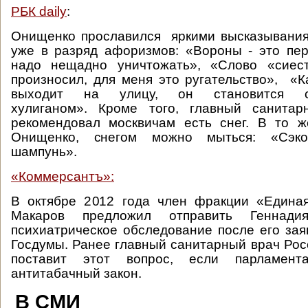
РБК daily
:
Онищенко прославился яркими высказывани
уже в разряд афоризмов: «Вороны - это пе
надо нещадно уничтожать», «Слово «сиес
произносил, для меня это ругательство», «К
выходит на улицу, он становится 
хулиганом». Кроме того, главный санита
рекомендовал москвичам есть снег. В то ж
Онищенко, снегом можно мыться: «Сэк
шампунь».
«Коммерсантъ»:
В октябре 2012 года член фракции «Едина
Макаров предложил отправить Геннад
психиатрическое обследование после его зая
Госдумы. Ранее главный санитарный врач Рос
поставит этот вопрос, если парламен
антитабачный закон.
В СМИ