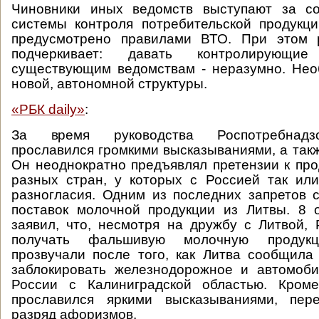
Чиновники иных ведомств выступают за с
системы контроля потребительской продукц
предусмотрено правилами ВТО. При этом 
подчеркивает: давать контролирующ
существующим ведомствам - неразумно. Нео
новой, автономной структуры.
«РБК daily»
:
За время руководства Роспотребнад
прославился громкими высказываниями, а такж
Он неоднократно предъявлял претензии к про
разных стран, у которых с Россией так ил
разногласия. Одним из последних запретов 
поставок молочной продукции из Литвы. 8 
заявил, что, несмотря на дружбу с Литвой,
получать фальшивую молочную продук
прозвучали после того, как Литва сообщила
заблокировать железнодорожное и автомоб
России с Калиниградской областью. Кром
прославился яркими высказываниями, пе
разряд афоризмов.