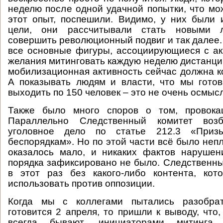
неделю после одной удачной попытки, что мож
этот опыт, поспешили. Видимо, у них были 
цели, они рассчитывали стать новыми л
совершить революционный подвиг и так далее.
все основные фигуры, ассоциирующиеся с ак
желания митинговать каждую неделю дистанци
мобилизационная активность сейчас должна к
А показывать людям и власти, что мы гото
выходить по 150 человек – это не очень осмыс
Также было много споров о том, провока
Параллельно Следственный комитет во
уголовное дело по статье 212.3 «При
беспорядкам». Но по этой части всё было неп
оказалось мало, и никаких фактов нарушен
порядка зафиксировано не было. Следственны
в этот раз без какого-либо контента, ко
использовать против оппозиции.
Когда мы с коллегами пытались разобрат
готовится 2 апреля, то пришли к выводу, что
всегда бывают, инициаторами митинга