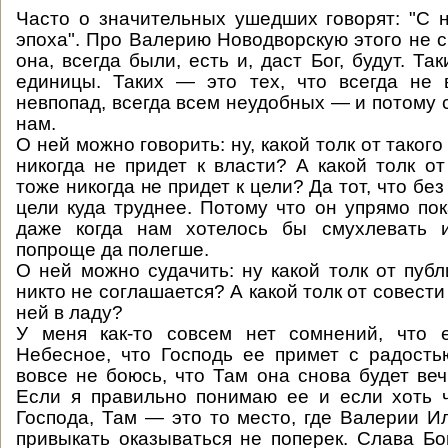
Часто о значительных ушедших говорят: "С 
эпоха". Про Валерию Новодворскую этого не с
она, всегда были, есть и, даст Бог, будут. Так
единицы. Таких — это тех, что всегда не в
невпопад, всегда всем неудобных — и потому 
нам.
О ней можно говорить: ну, какой толк от такого
никогда не придет к власти? А какой толк от
тоже никогда не придет к цели? Да тот, что без
цели куда труднее. Потому что он упрямо пок
даже когда нам хотелось бы смухлевать 
попроще да полегше.
О ней можно судачить: ну какой толк от публ
никто не соглашается? А какой толк от совести
ней в ладу?
У меня как-то совсем нет сомнений, что 
Небесное, что Господь ее примет с радост
вовсе не боюсь, что Там она снова будет ве
Если я правильно понимаю ее и если хоть 
Господа, Там — это то место, где Валерии И
привыкать оказываться не поперек. Слава Бог