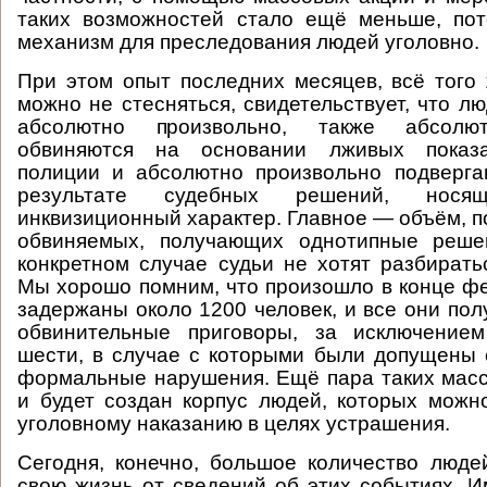
таких возможностей стало ещё меньше, пот
механизм для преследования людей уголовно.
При этом опыт последних месяцев, всё того 
можно не стесняться, свидетельствует, что л
абсолютно произвольно, также абсолю
обвиняются на основании лживых показа
полиции и абсолютно произвольно подверга
результате судебных решений, нося
инквизиционный характер. Главное — объём, п
обвиняемых, получающих однотипные реше
конкретном случае судьи не хотят разбирать
Мы хорошо помним, что произошло в конце фе
задержаны около 1200 человек, и все они пол
обвинительные приговоры, за исключением
шести, в случае с которыми были допущены
формальные нарушения. Ещё пара таких мас
и будет создан корпус людей, которых можн
уголовному наказанию в целях устрашения.
Сегодня, конечно, большое количество люде
свою жизнь от сведений об этих событиях. Им