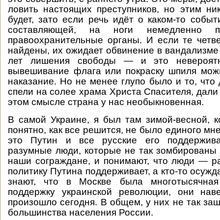
ловить настоящих преступников, но этим ни
будет, зато если речь идёт о каком-то событ
составляющей, на ноги немедленно п
правоохранительные органы. И если те четве
найдены, их ожидает обвинение в вандализме 
лет лишения свободы — и это невероятн
вывешивание флага или покраску шпиля мож
наказание. Но не менее глупо было и то, что
спели на солее храма Христа Спасителя, дали
этом смысле страна у нас необыкновенная.
В самой Украине, я был там зимой-весной, 
понятно, как все решится, не было единого мн
это Путин и все русские его поддержив
разумные люди, которые не так зомбированы 
наши сограждане, и понимают, что люди — ра
политику Путина поддерживает, а кто-то осужд
знают, что в Москве была многотысячная
поддержку украинской революции, они наве
произошло сегодня. В общем, у них не так заш
большинства населения России.