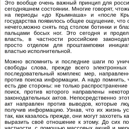
Это вообще очень важный принцип для росси
сегодняшнем состоянии. Многие говорят, чтож
на периоды «до Крымнаша» и «после Кры
государства появилось общее ощущение, что 
нечего,можно снять под столом ботинки и бл
пальцами босых ног. Это сегодня и продел
власть, в частности российские законода
просто отделом для проштамповки инициа
властью исполнительной.
Можно вспомнить и последние шаги по унич
свободы слова, прежде всего электронны
последовательный комплекс мер, направлен
против поиска информации. А надо помнить,
есть две стороны: не только распространение
поиск, против которого направлены некото
законодательных актов. Непосредственно это
акт направлен против выводов, которые лю
получив информацию. Узнав, что их жизнь у
так, как казалось прежде, они могут захотеть к
выразить своё отношение к этому. До сих по
частности, с помощью массовых акций и мер