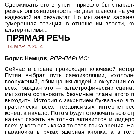
Сдерживать его внутри - привело бы к паралич
резкая оппозиционность не дает шансов на уч
надеждой на результат. Но мы знаем заране
"умеренная позиция" в отношении власти, к
альтернативы...
ПРЯМАЯ РЕЧЬ
14 МАРТА 2014
Борис Немцов
,
РПР-ПАРНАС:
Сейчас в стране происходит ключевой истор
Путин выбрал путь самоизоляции, «холодн
вооружений, обнищания людей и оккупации со
всех граждан это — катастрофический сцена
мы хотим остановить безумные планы этого п
выходить. История с закрытием буквально в т
практически всех независимых интернет-р
конец, а начало. Потом будут отключать всю ст
начнут сажать не только активистов и лидеро
всех, у кого есть какая-то своя точка зрения. Н
параноика в руках ядерная кнопка, а в го