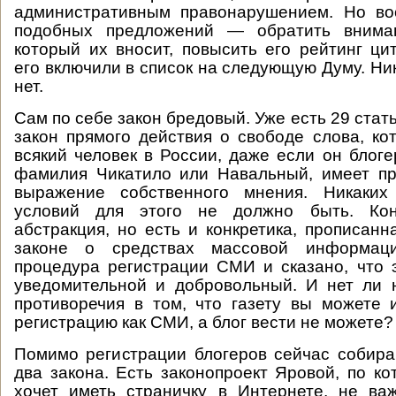
административным правонарушением. Но в
подобных предложений — обратить вниман
который их вносит, повысить его рейтинг ци
его включили в список на следующую Думу. Ни
нет.
Сам по себе закон бредовый. Уже есть 29 стат
закон прямого действия о свободе слова, кот
всякий человек в России, даже если он блоге
фамилия Чикатило или Навальный, имеет пр
выражение собственного мнения. Никаких
условий для этого не должно быть. Ко
абстракция, но есть и конкретика, прописан
законе о средствах массовой информац
процедура регистрации СМИ и сказано, что 
уведомительной и добровольный. И нет ли 
противоречия в том, что газету вы можете 
регистрацию как СМИ, а блог вести не можете?
Помимо регистрации блогеров сейчас собир
два закона. Есть законопроект Яровой, по ко
хочет иметь страничку в Интернете, не ва