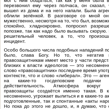
мог с ним общаться, так как у меня была в
перезвонил ему через полчаса, он сказал,
вышел из дома и на него напали. Была агрес
облили зелёнкой. В разговоре со мной о
мужественно, несмотря на то, что был, возможн
спокойно, хладнокровно, попросил разреш
попозже, так как надо было вызывать скорую.
решительный человек, а то, что произо
инцидент.
Особо большого числа подобных нападений п
было, слава Богу. Но то, что негатив
правозащитникам имеет место у части предст
близких к власти идеологов — это несомне
слово «правозащитник» последнее время употр
контексте, что и слово «либерал». Это — аге
на какие-то госдеповские подачки 
действительность. Атмосфера вокруг 
правозащиты создаётся именно такая. В к
несомненно, угрожает вылиться и в какие-то а
подготовленные, так и спонтанные «акты нар
Но пока до этого не дошло, и, я думаю, что