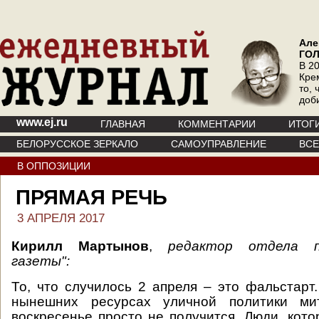
Але
ГО
В 20
Кре
то, 
доб
www.ej.ru
ГЛАВНАЯ
КОММЕНТАРИИ
ИТОГ
БЕЛОРУССКОЕ ЗЕРКАЛО
САМОУПРАВЛЕНИЕ
ВС
В ОППОЗИЦИИ
ПРЯМАЯ РЕЧЬ
3 АПРЕЛЯ 2017
Кирилл Мартынов
,
редактор отдела п
газеты":
То, что случилось 2 апреля – это фальстарт.
нынешних ресурсах уличной политики мит
воскресенье просто не получится. Люди, кот