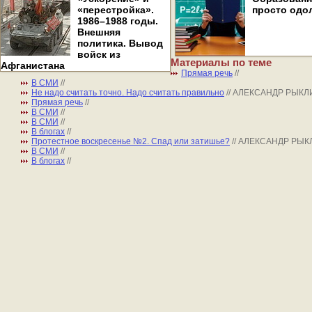
«перестройка».
просто одо
1986–1988 годы.
Внешняя
политика. Вывод
войск из
Материалы по теме
Афганистана
Прямая речь
//
В СМИ
//
Не надо считать точно. Надо считать правильно
// АЛЕКСАНДР РЫКЛ
Прямая речь
//
В СМИ
//
В СМИ
//
В блогах
//
Протестное воскресенье №2. Спад или затишье?
// АЛЕКСАНДР РЫ
В СМИ
//
В блогах
//