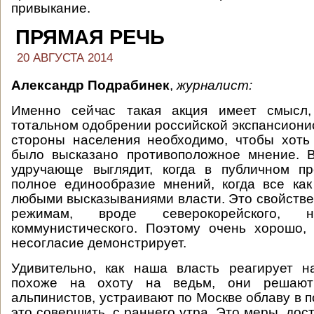
привыкание.
ПРЯМАЯ РЕЧЬ
20 АВГУСТА 2014
Александр Подрабинек
,
журналист:
Именно сейчас такая акция имеет смысл,
тотальном одобрении российской экспансионис
стороны населения необходимо, чтобы хоть
было высказано противоположное мнение. 
удручающе выглядит, когда в публичном пр
полное единообразие мнений, когда все ка
любыми высказываниями власти. Это свойств
режимам, вроде северокорейского, н
коммунистического. Поэтому очень хорошо, 
несогласие демонстрирует.
Удивительно, как наша власть реагирует н
похоже на охоту на ведьм, они решают
альпинистов, устраивают по Москве облаву в по
это совершить, с раннего утра. Это меры, дос