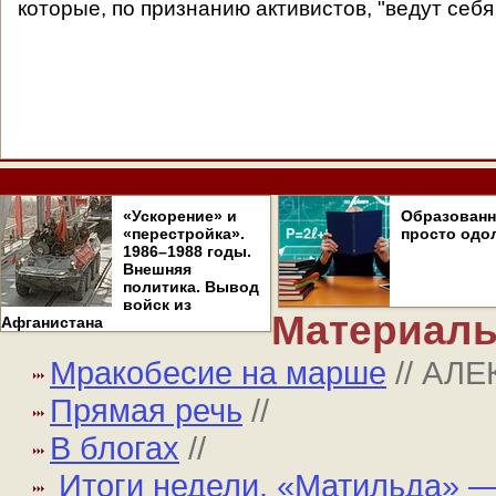
которые, по признанию активистов, "ведут себя
«Ускорение» и
Образован
«перестройка».
просто одо
1986–1988 годы.
Внешняя
политика. Вывод
войск из
Материалы
Афганистана
Мракобесие на марше
// АЛ
Прямая речь
//
В блогах
//
Итоги недели. «Матильда» —