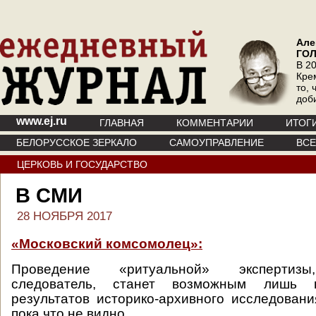
Але
ГО
В 20
Кре
то, 
доб
www.ej.ru
ГЛАВНАЯ
КОММЕНТАРИИ
ИТОГ
БЕЛОРУССКОЕ ЗЕРКАЛО
САМОУПРАВЛЕНИЕ
ВС
ЦЕРКОВЬ И ГОСУДАРСТВО
В СМИ
28 НОЯБРЯ 2017
«Московский комсомолец»:
Проведение «ритуальной» экспертизы
следователь, станет возможным лишь 
результатов историко-архивного исследовани
пока что не видно.