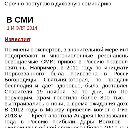
Срочно поступаю в духовную семинарию.
В СМИ
1 ИЮЛЯ 2014
Известия
:
По мнению экспертов, в значительной мере ин
подогревают и многочисленные резонансн
освещаемые СМИ: привоз в Россию правосл
святынь. Например, в 2011 году по инициа
Первозванного была привезена в Росс
Богородицы. Святыня,которая, по предан
бесплодия и дает здоровье, была доставле
Спасителя 19 ноября. За те дни, что По
верующим, храм посетило более 800 тыс. 
выстраивались с ночи, а время ожидания дохо
В 2012 году в Москву привезли ковчег с Риз
2013-м — Крест апостола Андрея Первозванно
года в Россию прибыли Дары Волхвов 
нихпришли в общей сложности более 400 тыс. 